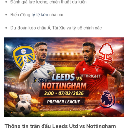
Đánh giá lực lượng, chiến thuật dự kiến
Biến động
tỷ lệ kèo
nhà cái
Dự đoán kèo châu Á, Tài Xỉu và tỷ số chính xác
Thông tin trận đấu Leeds Utd vs Nottingham