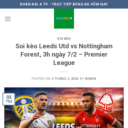
Skip
KHÁN ĐÀI A TV - TRỰC TIẾP BÓNG ĐÁ HÔM NAY
to
content
SOI KÈO
Soi kèo Leeds Utd vs Nottingham
Forest, 3h ngày 7/2 – Premier
League
POSTED ON
3 THÁNG 2, 2026
BY
ADMIN
03
Th2