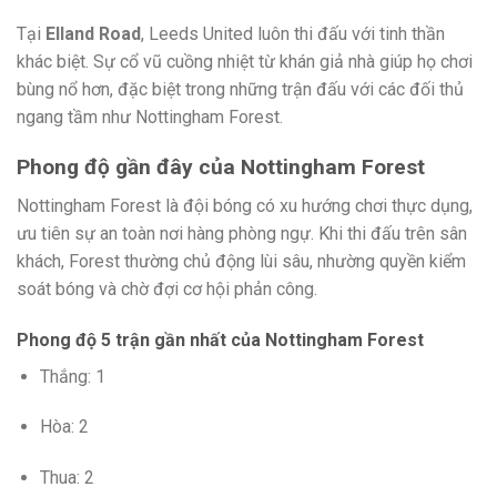
Tại
Elland Road
, Leeds United luôn thi đấu với tinh thần
khác biệt. Sự cổ vũ cuồng nhiệt từ khán giả nhà giúp họ chơi
bùng nổ hơn, đặc biệt trong những trận đấu với các đối thủ
ngang tầm như Nottingham Forest.
Phong độ gần đây của Nottingham Forest
Nottingham Forest là đội bóng có xu hướng chơi thực dụng,
ưu tiên sự an toàn nơi hàng phòng ngự. Khi thi đấu trên sân
khách, Forest thường chủ động lùi sâu, nhường quyền kiểm
soát bóng và chờ đợi cơ hội phản công.
Phong độ 5 trận gần nhất của Nottingham Forest
Thắng: 1
Hòa: 2
Thua: 2