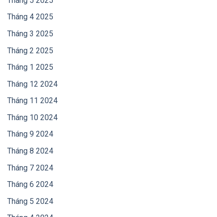
Tháng 5 2025
Tháng 4 2025
Tháng 3 2025
Tháng 2 2025
Tháng 1 2025
Tháng 12 2024
Tháng 11 2024
Tháng 10 2024
Tháng 9 2024
Tháng 8 2024
Tháng 7 2024
Tháng 6 2024
Tháng 5 2024