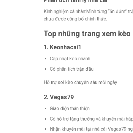
Phân tích tâm lý nhà cái
Kinh nghiệm cá nhân:Mình từng “ăn đậm” trậ
chưa được công bố chính thức.
Top những trang xem kèo n
1. Keonhacai1
Cập nhật kèo nhanh
Có phân tích trận đấu
Hỗ trợ soi kèo chuyên sâu mỗi ngày
2. Vegas79
Giao diện thân thiện
Có hỗ trợ tặng thưởng và khuyến mãi hấ
Nhận khuyến mãi tại nhà cái Vegas79 n