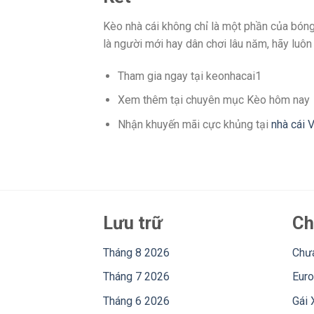
Kèo nhà cái không chỉ là một phần của bóng 
là người mới hay dân chơi lâu năm, hãy luôn t
Tham gia ngay tại keonhacai1
Xem thêm tại chuyên mục Kèo hôm nay
Nhận khuyến mãi cực khủng tại
nhà cái
Lưu trữ
Ch
Tháng 8 2026
Chưa
Tháng 7 2026
Eur
Tháng 6 2026
Gái 