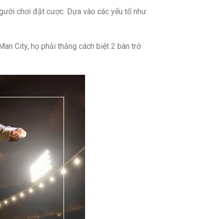
người chơi đặt cược. Dựa vào các yếu tố như
an City, họ phải thắng cách biệt 2 bàn trở