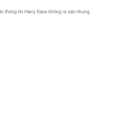
do thông tin Harry Kane không ra sân nhưng