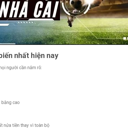
biến nhất hiện nay
mọi người cần nắm rõ:
n bằng cao
t nửa tiền thay vì toàn bộ