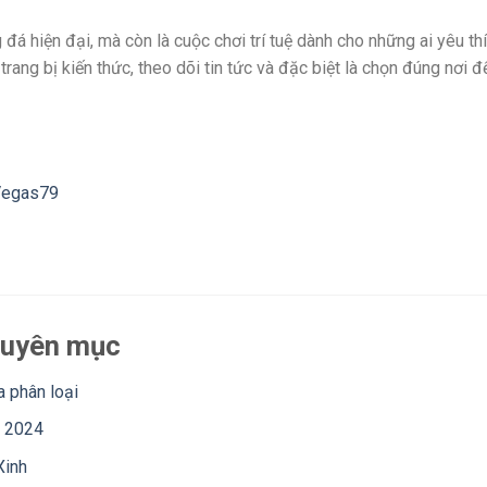
đá hiện đại, mà còn là cuộc chơi trí tuệ dành cho những ai yêu th
rang bị kiến thức, theo dõi tin tức và đặc biệt là chọn đúng nơi để
 Vegas79
uyên mục
 phân loại
o 2024
Xinh