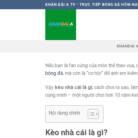
Skip
KHÁN ĐÀI A TV - TRỰC TIẾP BÓNG ĐÁ HÔM NA
to
content
KHANDAI 
Nếu bạn là fan cứng của môn thể thao vua,
bóng đá
, mà còn là “cơ hội” để anh em kiếm
Vậy
kèo nhà cái là gì
, cách chơi ra sao, l
cùng mình – một người chơi hơn 10 năm kinh
Nội dung chính
Kèo nhà cái là gì?