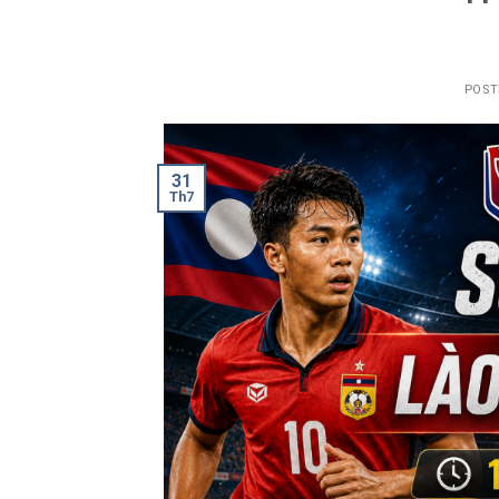
POST
31
Th7