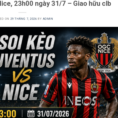
Nice, 23h00 ngày 31/7 – Giao hữu clb
ED ON
29 THÁNG 7, 2026
BY
ADMIN