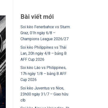
Bài viết mới
Soi kèo Fenerbahce vs Sturm
Graz, 01h ngày 6/8 –
Champions League 2026/27
Soi kèo Philippines vs Thái
Lan, 20h ngày 4/8 – bảng B
AFF Cup 2026
Soi kèo Lào vs Philippines,
17h ngày 1/8 – bảng B AFF
Cup 2026
Soi kèo Juventus vs Nice,
23h00 ngày 31/7 – Giao hữu
clb