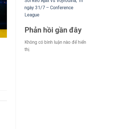
Soi kèo Ajax vs Vojvodina, 1h
ngày 31/7 – Conference
League
Phản hồi gần đây
Không có bình luận nào để hiển
thị.