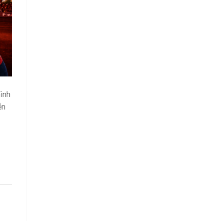
ình
ễn