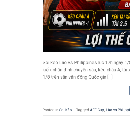
Soi kèo Lào vs Philippines lúc 17h ngày 1/
kiến, nhận định chuyên sâu, kèo châu Á, tài
1/8 trên sân vận động Quốc gia […]
Posted in
Soi Kèo
|
Tagged
AFF Cup
,
Lào vs Philipp