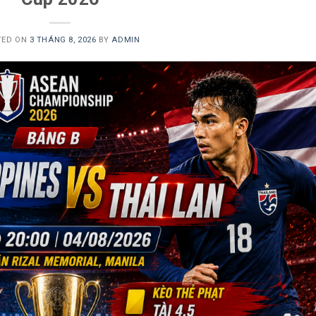
TED ON
3 THÁNG 8, 2026
BY
ADMIN