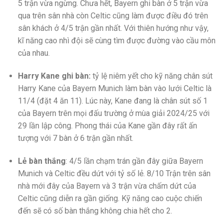
5 trận vừa ngừng. Chưa hết, Bayern ghi bàn ở 5 trận vừa
qua trên sân nhà còn Celtic cũng làm được điều đó trên
sân khách ở 4/5 trận gần nhất. Với thiên hướng như vậy,
kĩ năng cao nhì đội sẽ cùng tìm được đường vào cầu môn
của nhau.
Harry Kane ghi bàn:
tỷ lệ niêm yết cho kỹ năng chân sút
Harry Kane của Bayern Munich làm bàn vào lưới Celtic là
11/4 (đặt 4 ăn 11). Lúc này, Kane đang là chân sút số 1
của Bayern trên mọi đấu trường ở mùa giải 2024/25 với
29 lần lập công. Phong thái của Kane gần đây rất ấn
tượng với 7 bàn ở 6 trận gần nhất.
Lẻ bàn thắng
: 4/5 lần chạm trán gần đây giữa Bayern
Munich và Celtic đều dứt với tỷ số lẻ. 8/10 Trận trên sân
nhà mới đây của Bayern và 3 trận vừa chấm dứt của
Celtic cũng diễn ra gần giống. Kỹ năng cao cuộc chiến
đến sẽ có số bàn thắng không chia hết cho 2.