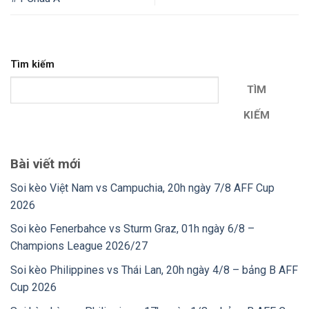
Tìm kiếm
TÌM
KIẾM
Bài viết mới
Soi kèo Việt Nam vs Campuchia, 20h ngày 7/8 AFF Cup
2026
Soi kèo Fenerbahce vs Sturm Graz, 01h ngày 6/8 –
Champions League 2026/27
Soi kèo Philippines vs Thái Lan, 20h ngày 4/8 – bảng B AFF
Cup 2026