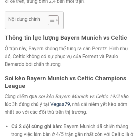
kì kể trên, trung bình 2,4 bàn mỗi trận.
Nội dung chính
Thông tin lực lượng Bayern Munich vs Celtic
Ở trận này, Bayern không thể tung ra sân Peretz. Hình như
đó, Celtic không có sự phục vụ của Forrest và Paulo
Bernardo bởi chấn thương.
Soi kèo Bayern Munich vs Celtic Champions
League
Cùng điểm qua
soi kèo Bayern Munich vs Celtic 19/2
vào
lúc 3h đáng chú ý tại
Vegas79
, nhà cái niêm yết kèo sớm
nhất so với các đối thủ trên thị trường.
Cả 2 đội cùng ghi bàn:
Bayern Munich đã chiến thắng
trong việc làm bàn ở 4/5 trận gần nhất còn với Celtic là ở