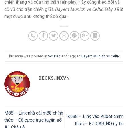
chiến thắng và của tinh thần fair-play. Hãy cùng theo dõi và
cổ vũ cho trận chiến giữa
Bayern Munich vs Celtic
. Đây sẽ là
một cuộc đấu không thể bỏ qua!
This entry was posted in
Soi Kèo
and tagged
Bayern Munich vs Celtic
.
BECKS.INXVN
M88 – Link nhà cái m88 chính
Ku88 – Link vào Kubet chính
thức – Cá cược trực tuyến số
thức – KU CASINO uy tín
#1 Châu Á