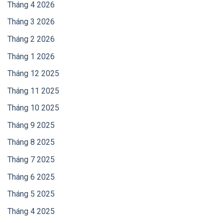
Tháng 4 2026
Tháng 3 2026
Tháng 2 2026
Tháng 1 2026
Tháng 12 2025
Tháng 11 2025
Tháng 10 2025
Tháng 9 2025
Tháng 8 2025
Tháng 7 2025
Tháng 6 2025
Tháng 5 2025
Tháng 4 2025