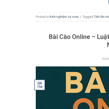
Posted in
Kinh nghiệm cá cược
|
Tagged
Tiến lên m
Bài Cào Online – Luậ
POS
04
Th8