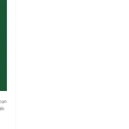
 bạn
iến