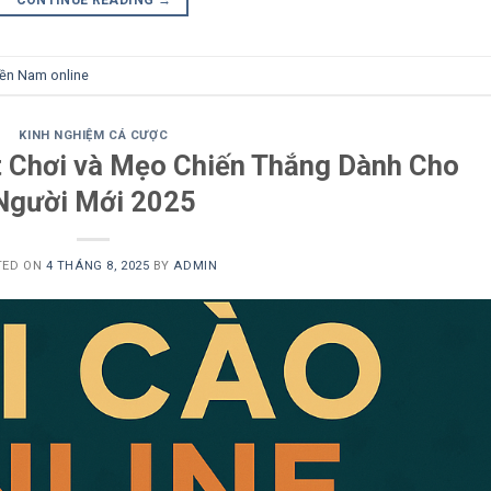
CONTINUE READING
→
iền Nam online
KINH NGHIỆM CÁ CƯỢC
t Chơi và Mẹo Chiến Thắng Dành Cho
Người Mới 2025
TED ON
4 THÁNG 8, 2025
BY
ADMIN