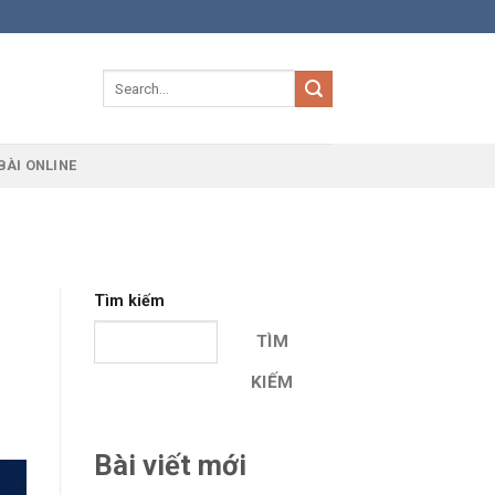
BÀI ONLINE
Tìm kiếm
TÌM
KIẾM
Bài viết mới