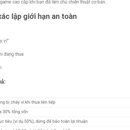
game cao cấp khi bạn đã làm chủ chiến thuật cơ bản.
xác lập giới hạn an toàn
y ví”
hi đang thua
n
uả:
g bị cháy ví khi thua liên tiếp
a 30% tổng vốn
ục tiêu (ví dụ 50%), dừng để bảo toàn lợi nhuận