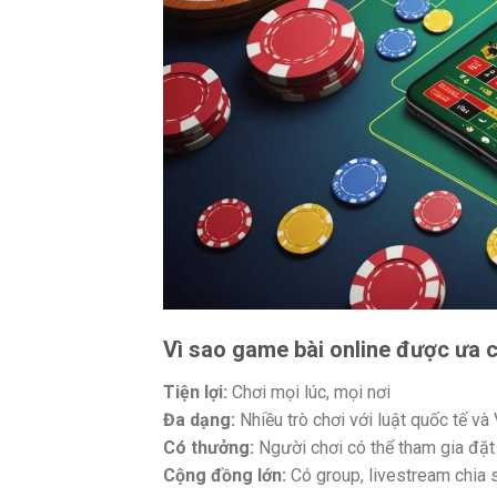
Vì sao game bài online được ưa
Tiện lợi:
Chơi mọi lúc, mọi nơi
Đa dạng:
Nhiều trò chơi với luật quốc tế và 
Có thưởng:
Người chơi có thể tham gia đặt
Cộng đồng lớn:
Có group, livestream chia s