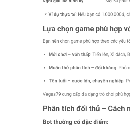
Nghỉ giải lao định kỳ
Mỗi 60 phút c
📌
Ví dụ thực tế:
Nếu bạn có 1.000.000đ, c
Lựa chọn game phù hợp vớ
Bạn nên chọn game phù hợp theo các yếu tố: 
Mới chơi – vốn thấp
: Tiến lên, Xì dách, 
Muốn thử phân tích – đối kháng
: Phỏm
Tên tuổi – cược lớn, chuyên nghiệp
: P
Vegas79 cung cấp đa dạng trò chơi phù hợp
Phân tích đối thủ – Cách 
Bot thường có đặc điểm: