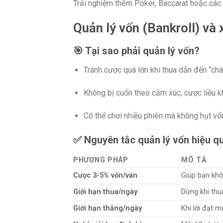
Trải nghiệm thêm Poker, Baccarat hoặc các 
Quản lý vốn (Bankroll) và 
🎯 Tại sao phải quản lý vốn?
Tránh cược quá lớn khi thua dẫn đến “chá
Không bị cuốn theo cảm xúc, cược liều k
Có thể chơi nhiều phiên mà không hụt vố
✅ Nguyên tắc quản lý vốn hiệu q
PHƯƠNG PHÁP
MÔ TẢ
Cược 3-5% vốn/ván
Giúp bạn khôn
Giới hạn thua/ngày
Dừng khi thu
Giới hạn thắng/ngày
Khi lời đạt m