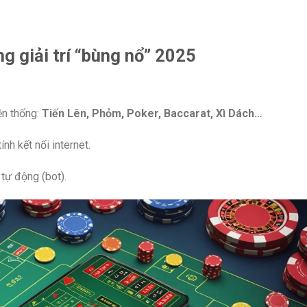
g giải trí “bùng nổ” 2025
ền thống:
Tiến Lên, Phỏm, Poker, Baccarat, Xì Dách…
nh kết nối internet.
 tự động (bot).