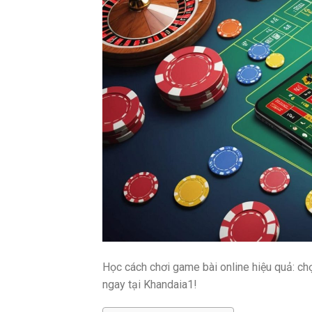
Học cách chơi game bài online hiệu quả: ch
ngay tại Khandaia1!