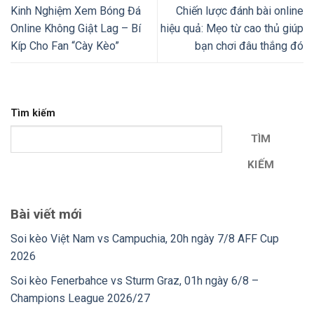
Kinh Nghiệm Xem Bóng Đá
Chiến lược đánh bài online
Online Không Giật Lag – Bí
hiệu quả: Mẹo từ cao thủ giúp
Kíp Cho Fan “Cày Kèo”
bạn chơi đâu thắng đó
Tìm kiếm
TÌM
KIẾM
Bài viết mới
Soi kèo Việt Nam vs Campuchia, 20h ngày 7/8 AFF Cup
2026
Soi kèo Fenerbahce vs Sturm Graz, 01h ngày 6/8 –
Champions League 2026/27