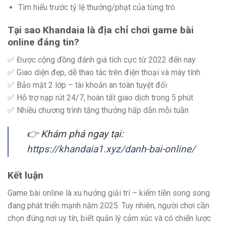
Tìm hiểu trước tỷ lệ thưởng/phạt của từng trò
Tại sao Khandaia là địa chỉ chơi game bài
online đáng tin?
✅ Được cộng đồng đánh giá tích cực từ 2022 đến nay
✅ Giao diện đẹp, dễ thao tác trên điện thoại và máy tính
✅ Bảo mật 2 lớp – tài khoản an toàn tuyệt đối
✅ Hỗ trợ nạp rút 24/7, hoàn tất giao dịch trong 5 phút
✅ Nhiều chương trình tặng thưởng hấp dẫn mỗi tuần
👉 Khám phá ngay tại:
https://khandaia1.xyz/danh-bai-online/
Kết luận
Game bài online là xu hướng giải trí – kiếm tiền song song
đang phát triển mạnh năm 2025. Tuy nhiên, người chơi cần
chọn đúng nơi uy tín, biết quản lý cảm xúc và có chiến lược