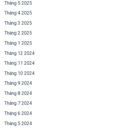
Tháng 5 2025
Tháng 4 2025
Tháng 3 2025
Tháng 2 2025
Tháng 1 2025
Tháng 12 2024
Tháng 11 2024
Tháng 10 2024
Tháng 9 2024
Tháng 8 2024
Tháng 7 2024
Tháng 6 2024
Tháng 5 2024