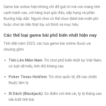
Game bài online hiện không chỉ để giải trí mà còn mang tính
cạnh tranh cao, với hàng loạt giải đấu, xếp hạng và phần
thưởng hấp dẫn. Người chơi có thể chọn đánh bài miễn phí
hoặc chơi ăn tiền thật tùy sở thích và mục tiêu.
Các thể loại game bài phổ biến nhất hiện nay
Tính đến năm 2025, các tựa game bài online được ưa
chuộng gồm:
Tiến Lên Miền Nam
: Trò chơi phổ biến nhất tại Việt Nam,
có luật dễ hiểu, tính đối kháng cao.
Poker Texas Hold’em
: Trò chơi quốc tế, đề cao chiến
thuật, tâm lý.
Xì Dách (Blackjack)
: So điểm với nhà cái, tỷ lệ thắng cao
nếu biết tính bài.