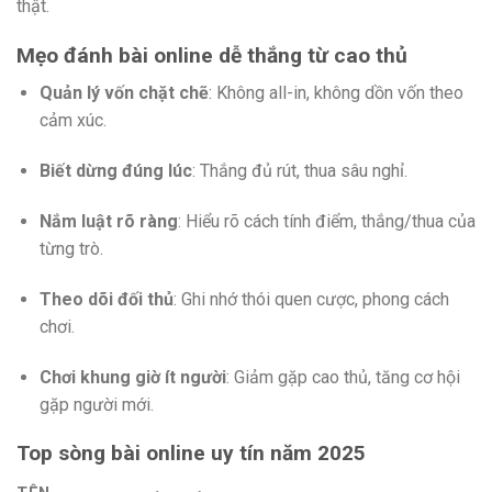
thật.
Mẹo đánh bài online dễ thắng từ cao thủ
Quản lý vốn chặt chẽ
: Không all-in, không dồn vốn theo
cảm xúc.
Biết dừng đúng lúc
: Thắng đủ rút, thua sâu nghỉ.
Nắm luật rõ ràng
: Hiểu rõ cách tính điểm, thắng/thua của
từng trò.
Theo dõi đối thủ
: Ghi nhớ thói quen cược, phong cách
chơi.
Chơi khung giờ ít người
: Giảm gặp cao thủ, tăng cơ hội
gặp người mới.
Top sòng bài online uy tín năm 2025