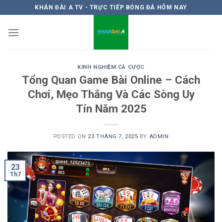
Skip
KHÁN ĐÀI A TV - TRỰC TIẾP BÓNG ĐÁ HÔM NAY
to
content
KINH NGHIỆM CÁ CƯỢC
Tổng Quan Game Bài Online – Cách
Chơi, Mẹo Thắng Và Các Sòng Uy
Tín Năm 2025
POSTED ON
23 THÁNG 7, 2025
BY
ADMIN
23
Th7