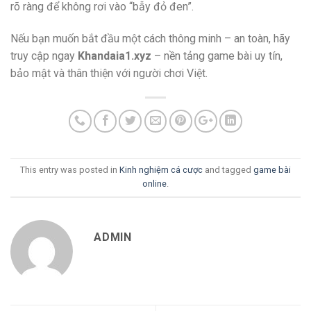
rõ ràng để không rơi vào “bẫy đỏ đen”.
Nếu bạn muốn bắt đầu một cách thông minh – an toàn, hãy
truy cập ngay
Khandaia1.xyz
– nền tảng game bài uy tín,
bảo mật và thân thiện với người chơi Việt.
This entry was posted in
Kinh nghiệm cá cược
and tagged
game bài
online
.
ADMIN