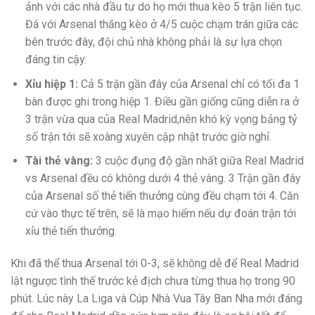
ảnh với các nhà đầu tư do họ mới thua kèo 5 trận liên tục.
Đá với Arsenal thắng kèo ở 4/5 cuộc chạm trán giữa các
bên trước đây, đội chủ nhà không phải là sự lựa chọn
đáng tin cậy.
Xỉu hiệp 1:
Cả 5 trận gần đây của Arsenal chỉ có tối đa 1
bàn được ghi trong hiệp 1. Điều gần giống cũng diễn ra ở
3 trận vừa qua của Real Madrid,nên khó kỳ vọng bảng tỷ
số trận tới sẽ xoàng xuyên cập nhật trước giờ nghỉ.
Tài thẻ vàng:
3 cuộc đụng độ gần nhất giữa Real Madrid
vs Arsenal đều có không dưới 4 thẻ vàng. 3 Trận gần đây
của Arsenal số thẻ tiến thưởng cùng đều chạm tới 4. Căn
cứ vào thực tế trên, sẽ là mạo hiểm nếu dự đoán trận tới
xỉu thẻ tiến thưởng.
Khi đã thể thua Arsenal tới 0-3, sẽ không dễ để Real Madrid
lật ngược tình thế trước kẻ địch chưa từng thua họ trong 90
phút. Lúc này La Liga và Cúp Nhà Vua Tây Ban Nha mới đáng