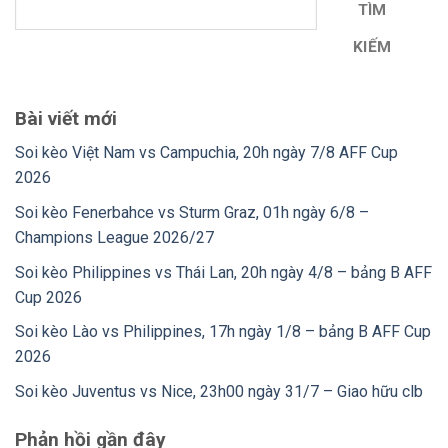
TÌM
KIẾM
Bài viết mới
Soi kèo Việt Nam vs Campuchia, 20h ngày 7/8 AFF Cup
2026
Soi kèo Fenerbahce vs Sturm Graz, 01h ngày 6/8 –
Champions League 2026/27
Soi kèo Philippines vs Thái Lan, 20h ngày 4/8 – bảng B AFF
Cup 2026
Soi kèo Lào vs Philippines, 17h ngày 1/8 – bảng B AFF Cup
2026
Soi kèo Juventus vs Nice, 23h00 ngày 31/7 – Giao hữu clb
Phản hồi gần đây