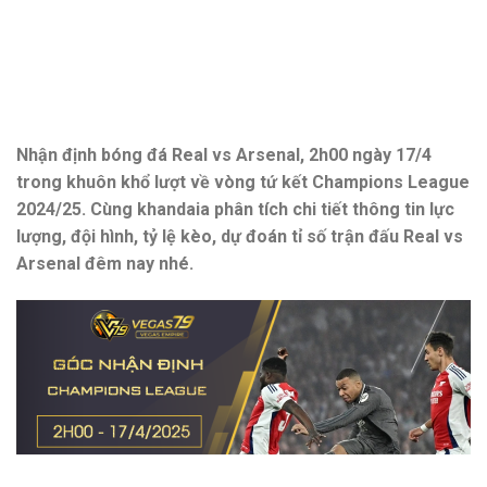
Nhận định bóng đá Real vs Arsenal,
2h00 ngày 17/4
trong khuôn khổ lượt về vòng tứ kết Champions League
2024/25. Cùng
khandaia
phân tích chi tiết thông tin lực
lượng, đội hình, tỷ lệ kèo, dự đoán tỉ số trận đấu Real vs
Arsenal
đêm nay nhé.