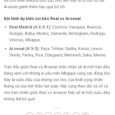
để cho Real Madrid dồn sức hơn nên đây là cơ hội tốt để
Arsenal giành thêm hậu quả bổ ích.
Đội hình dự kiến soi kèo Real vs Arsenal
Real Madrid (4-2-3-1):
Courtois, Vazquez, Asencio,
Rudiger, Alaba, Modric, Valverde, Bellingham, Rodrygo,
Vinicius, Mbappe.
Arsenal (4-3-3):
Raya, Timber, Saliba, Kiwior, Lewis-
Skelly, Partey, Rice, Odegaard, Martinelli, Saka, Merino.
Trận đấu giữa Real vs Arsenal chắc chắn sẽ là một trận đấu
đáng xem với những ai yêu mến Mbappe cùng các đồng đội.
Đây là cuộc đấu của những con tim, của khát vọng chiến
thắng và của tinh thần fair-play. Hãy cùng theo dõi và cổ vũ
cho trận chiến giữa
Real vs Arsenal
. Đây sẽ là một cuộc đấu
không thể bỏ qua!