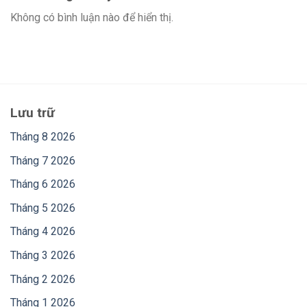
Không có bình luận nào để hiển thị.
Lưu trữ
Tháng 8 2026
Tháng 7 2026
Tháng 6 2026
Tháng 5 2026
Tháng 4 2026
Tháng 3 2026
Tháng 2 2026
Tháng 1 2026