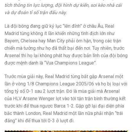
tích thông tin lực lượng, đội hình dự kiến, soi kèo nhà cái
và dự đoán tỉ số trận đấu này.
Là đội bóng đang giữ kỷ lục “lên đỉnh” ở châu Âu, Real
Madrid từng không ít lần khiến những tình địch lớn như
Bayern, Chelsea hay Man City phải ôm hận, trong các trận
chiến mà tưởng như họ đã thất bại đến nơi. Tuy nhiên, trước
Arsenal thì họ lại không phát huy được bản lĩnh của đội bóng
được mệnh danh là “Vua Champions League”.
Trước mùa giải này, Real Madrid từng bắt gặp Arsenal một
lần ở vòng 1/8 Champions League 2005/06 và họ bị loại với
tổng tỷ số 0-1 sau 2 lượt trận. Đó là mùa giải mà Arsenal
của HLV Arsene Wenger lọt vào tới tận trận bình thường kết
trước khi để thua ngược Barca 1-2. Gặp gỡ lại đại diện phía
bắc thành London, Real Madrid một lần nữa phải nhận “trái
đắng” khi để thua tới 0-3 ở lượt đi.