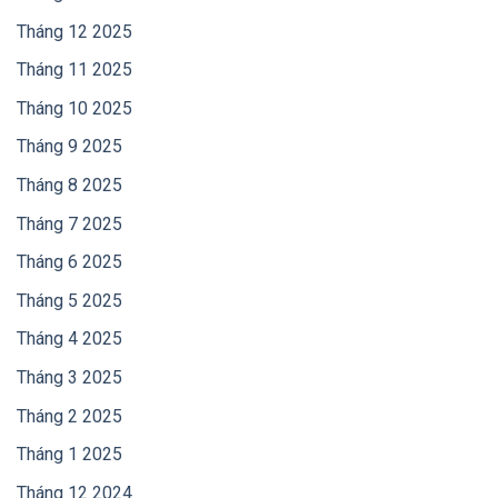
Tháng 12 2025
Tháng 11 2025
Tháng 10 2025
Tháng 9 2025
Tháng 8 2025
Tháng 7 2025
Tháng 6 2025
Tháng 5 2025
Tháng 4 2025
Tháng 3 2025
Tháng 2 2025
Tháng 1 2025
Tháng 12 2024