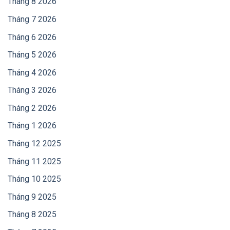
Tháng 8 2026
Tháng 7 2026
Tháng 6 2026
Tháng 5 2026
Tháng 4 2026
Tháng 3 2026
Tháng 2 2026
Tháng 1 2026
Tháng 12 2025
Tháng 11 2025
Tháng 10 2025
Tháng 9 2025
Tháng 8 2025