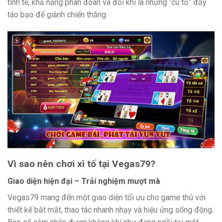
tinh tế, khả năng phán đoán và đôi khi là những “cú tố” đầy
táo bạo để giành chiến thắng.
Vì sao nên chơi xì tố tại Vegas79?
Giao diện hiện đại – Trải nghiệm mượt mà
Vegas79 mang đến một giao diện tối ưu cho game thủ với
thiết kế bắt mắt, thao tác nhanh nhạy và hiệu ứng sống động.