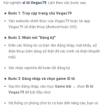
trải nghiệm
xì tố Vegas79
. Làm theo các bước sau:
🔹 Bước 1: Truy cập trang chủ Vegas79
Vào website chính thức của Vegas79 hoặc tải app
Vegas79 về điện thoại (Android hoặc iOS).
🔹 Bước 2: Nhấn nút “Đăng ký”
Điền các thông tin cơ bản: tên đăng nhập, mật khẩu, số
điện thoại (nên dùng số thật để xác minh và nhận khuyến
mãi).
Xác nhận captcha để hoàn tất đăng ký.
🔹 Bước 3: Đăng nhập và chọn game
Xì tố
Sau khi đăng nhập, vào mục
Game bài
→ chọn
Xì tố
Vegas79
để bắt đầu chơi.
Hệ thống có phòng chơi từ cơ bản đến nâng cao, bạn có