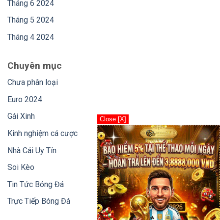
Tháng 6 2024
Tháng 5 2024
Tháng 4 2024
Chuyên mục
Chưa phân loại
Euro 2024
Gái Xinh
Close [X]
Kinh nghiệm cá cược
Nhà Cái Uy Tín
Soi Kèo
Tin Tức Bóng Đá
Trực Tiếp Bóng Đá