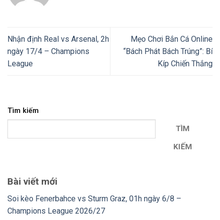
Nhận định Real vs Arsenal, 2h
Mẹo Chơi Bắn Cá Online
ngày 17/4 – Champions
“Bách Phát Bách Trúng”: Bí
League
Kíp Chiến Thắng
Tìm kiếm
TÌM
KIẾM
Bài viết mới
Soi kèo Fenerbahce vs Sturm Graz, 01h ngày 6/8 –
Champions League 2026/27