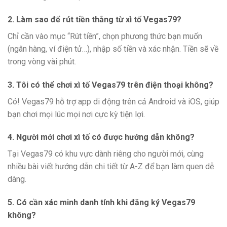
2.
Làm sao để rút tiền thắng từ xì tố Vegas79?
Chỉ cần vào mục “Rút tiền”, chọn phương thức bạn muốn
(ngân hàng, ví điện tử…), nhập số tiền và xác nhận. Tiền sẽ về
trong vòng vài phút.
3.
Tôi có thể chơi xì tố Vegas79 trên điện thoại không?
Có! Vegas79 hỗ trợ app di động trên cả Android và iOS, giúp
bạn chơi mọi lúc mọi nơi cực kỳ tiện lợi.
4.
Người mới chơi xì tố có được hướng dẫn không?
Tại Vegas79 có khu vực dành riêng cho người mới, cùng
nhiều bài viết hướng dẫn chi tiết từ A-Z để bạn làm quen dễ
dàng.
5.
Có cần xác minh danh tính khi đăng ký Vegas79
không?