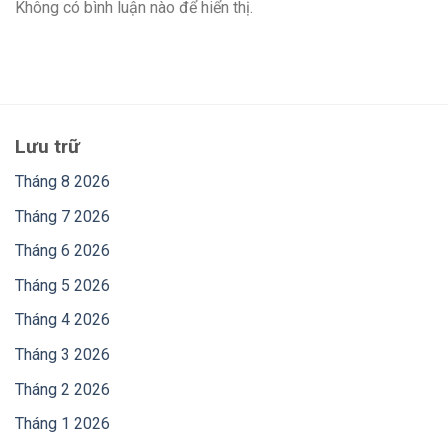
Không có bình luận nào để hiển thị.
Lưu trữ
Tháng 8 2026
Tháng 7 2026
Tháng 6 2026
Tháng 5 2026
Tháng 4 2026
Tháng 3 2026
Tháng 2 2026
Tháng 1 2026