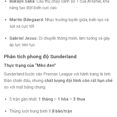
Bukayo Saka:
Cầu thủ chạy cánh số 1 của Arsenal, khả
năng tạo đột biến cực cao
Martin Ødegaard:
Nhạc trưởng tuyến giữa, kiến tạo và
sút xa cực tốt
Gabriel Jesus:
Di chuyển thông minh, làm tường và gây
áp lực liên tục
Phân tích phong độ Sunderland
Thực trạng của “Mèo đen”
Sunderland bước vào Premier League với hành trang là tinh
thần chiến đấu, nhưng
chất lượng đội hình còn rất hạn chế
so với mặt bằng chung.
5 trận gần nhất:
1 thắng – 1 hòa – 3 thua
Thủng lưới trung bình
1.8 bàn/trận