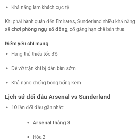
Khả năng làm khách cực tệ
Khi phải hành quân đến Emirates, Sunderland nhiều khả năng
sẽ
chơi phòng ngự số đông
, cố gắng hạn chế bàn thua.
Điểm yếu chí mạng
Hàng thủ thiếu tốc độ
Dễ vỡ trận khi bị dẫn bàn sớm
Khả năng chống bóng bổng kém
Lịch sử đối đầu Arsenal vs Sunderland
10 lần đối đầu gần nhất:
Arsenal thắng 8
Hòa 2