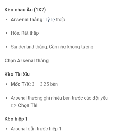
Kèo châu Âu (1X2)
Arsenal thắng:
Tỷ lệ
thấp
Hòa: Rất thấp
Sunderland thắng: Gần như không tưởng
Chọn Arsenal thắng
Kèo Tài Xỉu
Mốc T/X:
3 – 3.25 bàn
Arsenal thường ghi nhiều bàn trước các đội yếu
👉
Chọn Tài
Kèo hiệp 1
Arsenal dẫn trước hiệp 1