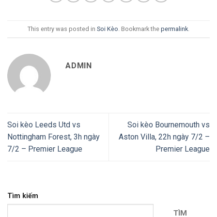
This entry was posted in
Soi Kèo
. Bookmark the
permalink
.
ADMIN
Soi kèo Leeds Utd vs
Soi kèo Bournemouth vs
Nottingham Forest, 3h ngày
Aston Villa, 22h ngày 7/2 –
7/2 – Premier League
Premier League
Tìm kiếm
TÌM