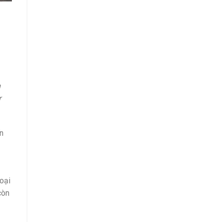
m
ự
n
loại
còn