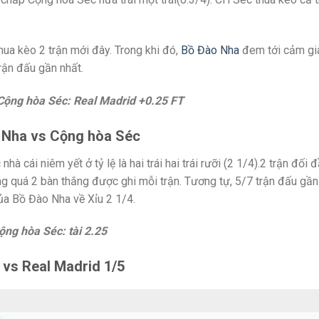
 thua kèo 2 trận mới đây. Trong khi đó,
Bồ Đào Nha
đem tới cảm gi
trận đấu gần nhất.
Cộng hòa Séc: Real Madrid +0.25 FT
o Nha vs Cộng hòa Séc
 cái niêm yết ở tỷ lệ là hai trái hai trái rưỡi (2 1/4).
2 trận đối 
g quá 2 bàn thắng được ghi mỗi trận. Tương tự, 5/7 trận đấu gần
ủa Bồ Đào Nha về Xỉu 2 1/4.
ộng hòa Séc: tài 2.25
 vs Real Madrid 1
/5