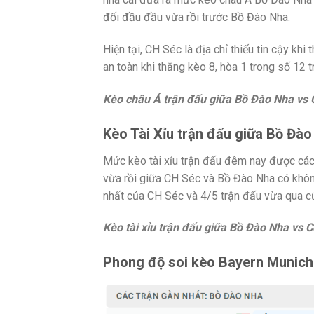
đối đầu đầu vừa rồi trước Bồ Đào Nha.
Hiện tại, CH Séc là địa chỉ thiếu tin cậy khi
an toàn khi thắng kèo 8, hòa 1 trong số 12 
Kèo châu Á trận đấu giữa Bồ Đào Nha vs 
Kèo Tài Xỉu trận đấu giữa Bồ Đà
Mức kèo tài xỉu trận đấu đêm nay được các nhà
vừa rồi giữa CH Séc và Bồ Đào Nha có khôn
nhất của CH Séc và 4/5 trận đấu vừa qua c
Kèo tài xỉu trận đấu giữa Bồ Đào Nha vs C
Phong độ soi kèo Bayern Munich