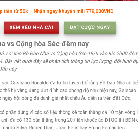
p tiền từ 50k – Nhận ngay khuyến mãi 779,000VND
XEM KÈO NHÀ CÁI
ĐẶT CƯỢC NGAY
ha vs Cộng hòa Séc đêm nay
á, soi kèo Bồ Đào Nha vs Cộng hòa Séc 19/6 vào lúc 2h00 đê
Bài viết dưới đây sẽ phân tích thông tin lực lượng, đội hình d
 đấu này.
 sao Cristiano Ronaldo đã tự tin tuyên bố rằng Bồ Đào Nha sẽ tiế
iệc thế hệ vàng đang đạt đỉnh cao phong độ như hiện nay, Selecao
ngày hội bóng đá danh giá nhất châu Âu diễn ra trên đất Đức.
có phần đúng vì các số liệu thống kê toàn thắng cả 10 trận vòng 
 anh đã có 130 bàn thắng trong 207 lần khoác áo ĐTQG thì BĐN 
rnardo Silva, Ruben Dias, Joao Felis hay Bruno Fernandes.