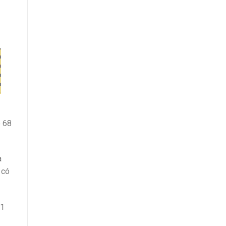
ó 68
à
 có
 1