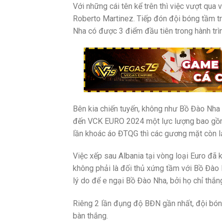
Với những cái tên kể trên thì việc vượt qua
Roberto Martinez. Tiếp đón đội bóng tầm t
Nha có được 3 điểm đầu tiên trong hành trì
Bên kia chiến tuyến, không như Bồ Đào Nha
đến VCK EURO 2024 một lực lượng bao gồm 
lần khoác áo ĐTQG thì các gương mặt còn lạ
Việc xếp sau Albania tại vòng loại Euro đã
không phải là đối thủ xứng tầm với Bồ Đào 
lý do để e ngại Bồ Đào Nha, bởi họ chỉ thắn
Riêng 2 lần đụng độ BĐN gần nhất, đội bóng
bàn thắng.