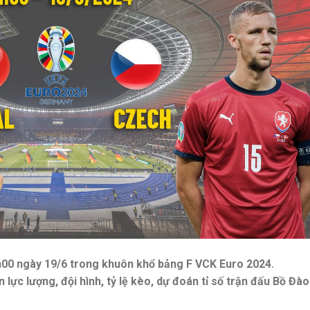
h00 ngày 19/6 trong khuôn khổ bảng F VCK Euro 2024.
in lực lượng, đội hình, tỷ lệ kèo, dự đoán tỉ số trận đấu
Bồ Đào