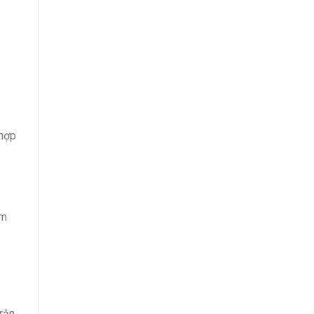
 hợp
êm
rận