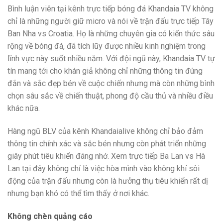
Bình luận viên tại kênh trực tiếp bóng đá Khandaia TV không
chỉ là những người giữ micro và nói về trận đấu trực tiếp Tây
Ban Nha vs Croatia. Họ là những chuyên gia có kiến thức sâu
rộng về bóng đá, đã tích lũy được nhiều kinh nghiệm trong
lĩnh vực này suốt nhiều năm. Với đội ngũ này, Khandaia TV tự
tín mang tới cho khán giả không chỉ những thông tin đúng
đắn và sắc đẹp bén về cuộc chiến nhưng mà còn những bình
chọn sâu sắc về chiến thuật, phong độ cầu thủ và nhiều điều
khác nữa.
Hàng ngũ BLV của kênh Khandaialive không chỉ bảo đảm
thông tin chính xác và sắc bén nhưng còn phát triển những
giây phút tiêu khiển đáng nhớ. Xem trực tiếp Ba Lan vs Hà
Lan tại đây không chỉ là việc hòa mình vào không khí sôi
động của trận đấu nhưng còn là hưởng thụ tiêu khiển rất dị
nhưng bạn khó có thể tìm thấy ở nơi khác.
Không chèn quảng cáo