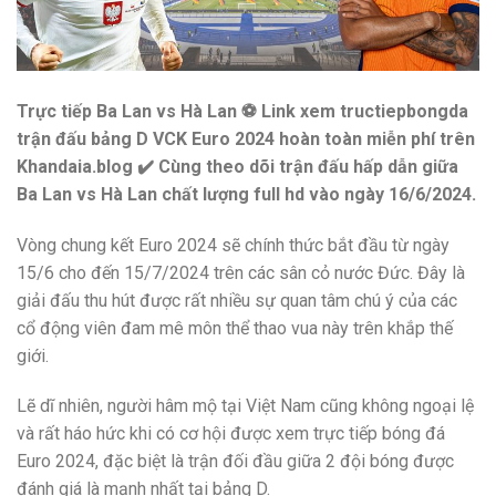
Trực tiếp Ba Lan vs Hà Lan ⚽ Link xem tructiepbongda
trận đấu bảng D VCK Euro 2024 hoàn toàn miễn phí trên
Khandaia.blog ✔️ Cùng theo dõi trận đấu hấp dẫn giữa
Ba Lan vs Hà Lan chất lượng full hd vào ngày 16/6/2024.
Vòng chung kết Euro 2024 sẽ chính thức bắt đầu từ ngày
15/6 cho đến 15/7/2024 trên các sân cỏ nước Đức. Đây là
giải đấu thu hút được rất nhiều sự quan tâm chú ý của các
cổ động viên đam mê môn thể thao vua này trên khắp thế
giới.
Lẽ dĩ nhiên, người hâm mộ tại Việt Nam cũng không ngoại lệ
và rất háo hức khi có cơ hội được xem trực tiếp bóng đá
Euro 2024, đặc biệt là trận đối đầu giữa 2 đội bóng được
đánh giá là mạnh nhất tại bảng D.