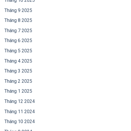
Tháng 10 2025
Tháng 9 2025
Tháng 8 2025
Tháng 7 2025
Tháng 6 2025
Tháng 5 2025
Tháng 4 2025
Tháng 3 2025
Tháng 2 2025
Tháng 1 2025
Tháng 12 2024
Tháng 11 2024
Tháng 10 2024