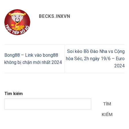
BECKS.INXVN
Soi kèo Bồ Đào Nha vs Cộng
Bong88 – Link vào bong88
hòa Séc, 2h ngày 19/6 – Euro
không bị chặn mới nhất 2024
2024
Tìm kiếm
TÌM
KIẾM