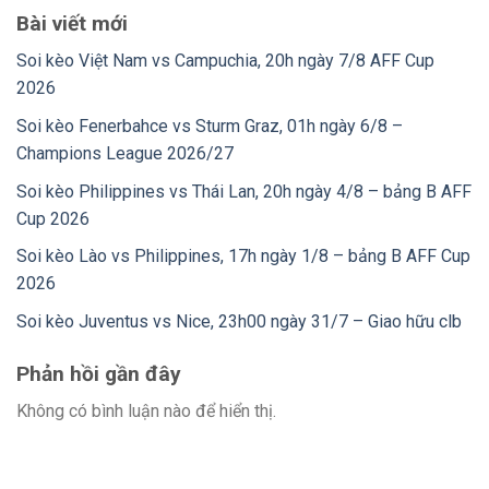
Bài viết mới
Soi kèo Việt Nam vs Campuchia, 20h ngày 7/8 AFF Cup
2026
Soi kèo Fenerbahce vs Sturm Graz, 01h ngày 6/8 –
Champions League 2026/27
Soi kèo Philippines vs Thái Lan, 20h ngày 4/8 – bảng B AFF
Cup 2026
Soi kèo Lào vs Philippines, 17h ngày 1/8 – bảng B AFF Cup
2026
Soi kèo Juventus vs Nice, 23h00 ngày 31/7 – Giao hữu clb
Phản hồi gần đây
Không có bình luận nào để hiển thị.