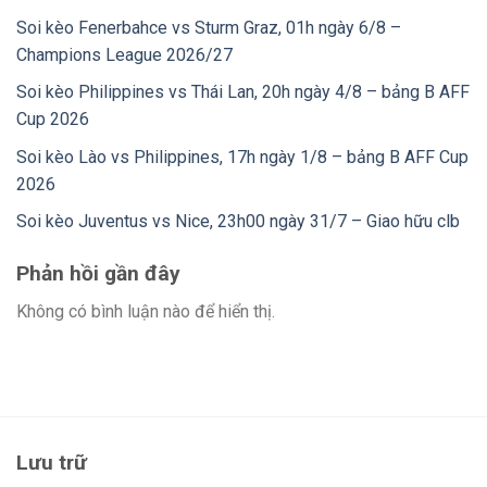
Soi kèo Fenerbahce vs Sturm Graz, 01h ngày 6/8 –
Champions League 2026/27
Soi kèo Philippines vs Thái Lan, 20h ngày 4/8 – bảng B AFF
Cup 2026
Soi kèo Lào vs Philippines, 17h ngày 1/8 – bảng B AFF Cup
2026
Soi kèo Juventus vs Nice, 23h00 ngày 31/7 – Giao hữu clb
Phản hồi gần đây
Không có bình luận nào để hiển thị.
Lưu trữ