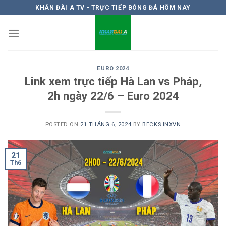
Skip
KHÁN ĐÀI A TV - TRỰC TIẾP BÓNG ĐÁ HÔM NAY
to
content
EURO 2024
Link xem trực tiếp Hà Lan vs Pháp,
2h ngày 22/6 – Euro 2024
POSTED ON
21 THÁNG 6, 2024
BY
BECKS.INXVN
21
Th6