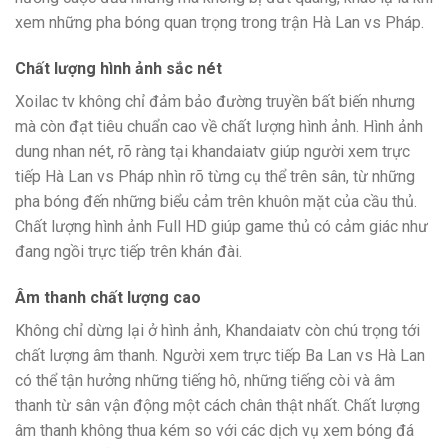
xem những pha bóng quan trọng trong trận Hà Lan vs Pháp.
Chất lượng hình ảnh sắc nét
Xoilac tv không chỉ đảm bảo đường truyền bất biến nhưng
mà còn đạt tiêu chuẩn cao về chất lượng hình ảnh. Hình ảnh
dung nhan nét, rõ ràng tại khandaiatv giúp người xem trực
tiếp Hà Lan vs Pháp nhìn rõ từng cụ thể trên sân, từ những
pha bóng đến những biểu cảm trên khuôn mặt của cầu thủ.
Chất lượng hình ảnh Full HD giúp game thủ có cảm giác như
đang ngồi trực tiếp trên khán đài.
Âm thanh chất lượng cao
Không chỉ dừng lại ở hình ảnh, Khandaiatv còn chú trọng tới
chất lượng âm thanh. Người xem trực tiếp Ba Lan vs Hà Lan
có thể tận hưởng những tiếng hô, những tiếng còi và âm
thanh từ sân vận động một cách chân thật nhất. Chất lượng
âm thanh không thua kém so với các dịch vụ xem bóng đá