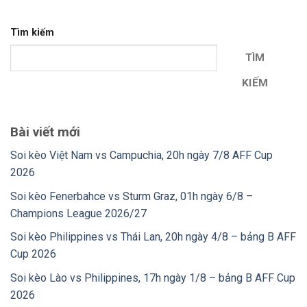
Tìm kiếm
TÌM
KIẾM
Bài viết mới
Soi kèo Việt Nam vs Campuchia, 20h ngày 7/8 AFF Cup
2026
Soi kèo Fenerbahce vs Sturm Graz, 01h ngày 6/8 –
Champions League 2026/27
Soi kèo Philippines vs Thái Lan, 20h ngày 4/8 – bảng B AFF
Cup 2026
Soi kèo Lào vs Philippines, 17h ngày 1/8 – bảng B AFF Cup
2026