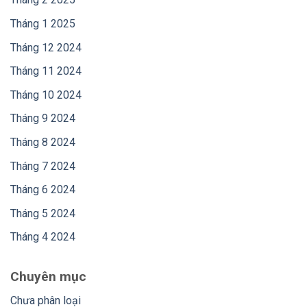
Tháng 1 2025
Tháng 12 2024
Tháng 11 2024
Tháng 10 2024
Tháng 9 2024
Tháng 8 2024
Tháng 7 2024
Tháng 6 2024
Tháng 5 2024
Tháng 4 2024
Chuyên mục
Chưa phân loại