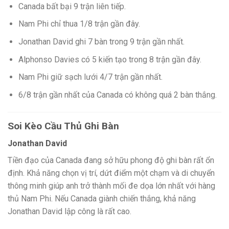
Canada bất bại 9 trận liên tiếp.
Nam Phi chỉ thua 1/8 trận gần đây.
Jonathan David ghi 7 bàn trong 9 trận gần nhất.
Alphonso Davies có 5 kiến tạo trong 8 trận gần đây.
Nam Phi giữ sạch lưới 4/7 trận gần nhất.
6/8 trận gần nhất của Canada có không quá 2 bàn thắng.
Soi Kèo Cầu Thủ Ghi Bàn
Jonathan David
Tiền đạo của Canada đang sở hữu phong độ ghi bàn rất ổn
định. Khả năng chọn vị trí, dứt điểm một chạm và di chuyển
thông minh giúp anh trở thành mối đe dọa lớn nhất với hàng
thủ Nam Phi. Nếu Canada giành chiến thắng, khả năng
Jonathan David lập công là rất cao.