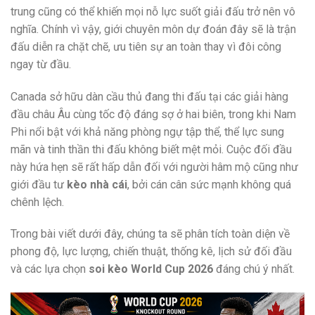
trung cũng có thể khiến mọi nỗ lực suốt giải đấu trở nên vô
nghĩa. Chính vì vậy, giới chuyên môn dự đoán đây sẽ là trận
đấu diễn ra chặt chẽ, ưu tiên sự an toàn thay vì đôi công
ngay từ đầu.
Canada sở hữu dàn cầu thủ đang thi đấu tại các giải hàng
đầu châu Âu cùng tốc độ đáng sợ ở hai biên, trong khi Nam
Phi nổi bật với khả năng phòng ngự tập thể, thể lực sung
mãn và tinh thần thi đấu không biết mệt mỏi. Cuộc đối đầu
này hứa hẹn sẽ rất hấp dẫn đối với người hâm mộ cũng như
giới đầu tư
kèo nhà cái
, bởi cán cân sức mạnh không quá
chênh lệch.
Trong bài viết dưới đây, chúng ta sẽ phân tích toàn diện về
phong độ, lực lượng, chiến thuật, thống kê, lịch sử đối đầu
và các lựa chọn
soi kèo World Cup 2026
đáng chú ý nhất.