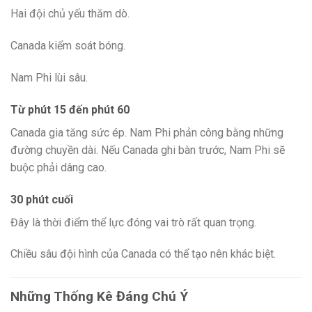
Hai đội chủ yếu thăm dò.
Canada kiểm soát bóng.
Nam Phi lùi sâu.
Từ phút 15 đến phút 60
Canada gia tăng sức ép. Nam Phi phản công bằng những
đường chuyền dài. Nếu Canada ghi bàn trước, Nam Phi sẽ
buộc phải dâng cao.
30 phút cuối
Đây là thời điểm thể lực đóng vai trò rất quan trọng.
Chiều sâu đội hình của Canada có thể tạo nên khác biệt.
Những Thống Kê Đáng Chú Ý