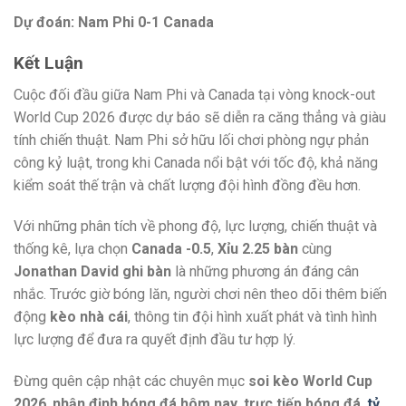
Dự đoán: Nam Phi 0-1 Canada
Kết Luận
Cuộc đối đầu giữa Nam Phi và Canada tại vòng knock-out
World Cup 2026 được dự báo sẽ diễn ra căng thẳng và giàu
tính chiến thuật. Nam Phi sở hữu lối chơi phòng ngự phản
công kỷ luật, trong khi Canada nổi bật với tốc độ, khả năng
kiểm soát thế trận và chất lượng đội hình đồng đều hơn.
Với những phân tích về phong độ, lực lượng, chiến thuật và
thống kê, lựa chọn
Canada -0.5
,
Xỉu 2.25 bàn
cùng
Jonathan David ghi bàn
là những phương án đáng cân
nhắc. Trước giờ bóng lăn, người chơi nên theo dõi thêm biến
động
kèo nhà cái
, thông tin đội hình xuất phát và tình hình
lực lượng để đưa ra quyết định đầu tư hợp lý.
Đừng quên cập nhật các chuyên mục
soi kèo World Cup
2026
,
nhận định bóng đá hôm nay
,
trực tiếp bóng đá
,
tỷ