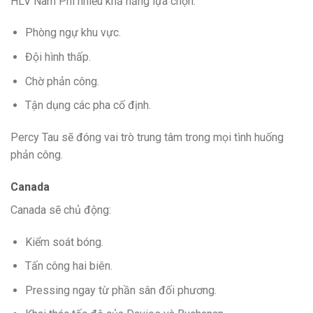
HLV Nam Phi nhiều khả năng lựa chọn:
Phòng ngự khu vực.
Đội hình thấp.
Chờ phản công.
Tận dụng các pha cố định.
Percy Tau sẽ đóng vai trò trung tâm trong mọi tình huống
phản công.
Canada
Canada sẽ chủ động:
Kiểm soát bóng.
Tấn công hai biên.
Pressing ngay từ phần sân đối phương.