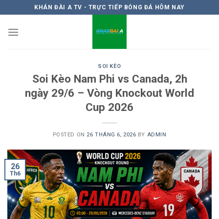
Skip
KHÁN ĐÀI A TV - TRỰC TIẾP BÓNG ĐÁ HÔM NAY
to
content
SOI KÈO
Soi Kèo Nam Phi vs Canada, 2h
ngày 29/6 – Vòng Knockout World
Cup 2026
POSTED ON
26 THÁNG 6, 2026
BY
ADMIN
26
Th6