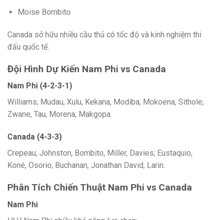
Moise Bombito
Canada sở hữu nhiều cầu thủ có tốc độ và kinh nghiệm thi
đấu quốc tế.
Đội Hình Dự Kiến Nam Phi vs Canada
Nam Phi (4-2-3-1)
Williams; Mudau, Xulu, Kekana, Modiba; Mokoena, Sithole;
Zwane, Tau, Morena; Makgopa.
Canada (4-3-3)
Crepeau; Johnston, Bombito, Miller, Davies; Eustaquio,
Koné, Osorio; Buchanan, Jonathan David, Larin.
Phân Tích Chiến Thuật Nam Phi vs Canada
Nam Phi