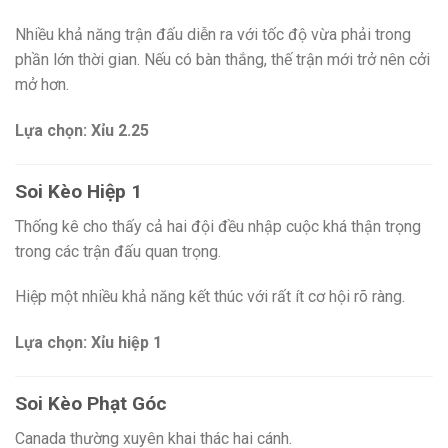
Nhiều khả năng trận đấu diễn ra với tốc độ vừa phải trong
phần lớn thời gian. Nếu có bàn thắng, thế trận mới trở nên cởi
mở hơn.
Lựa chọn: Xỉu 2.25
Soi Kèo Hiệp 1
Thống kê cho thấy cả hai đội đều nhập cuộc khá thận trọng
trong các trận đấu quan trọng.
Hiệp một nhiều khả năng kết thúc với rất ít cơ hội rõ ràng.
Lựa chọn: Xỉu hiệp 1
Soi Kèo Phạt Góc
Canada thường xuyên khai thác hai cánh.