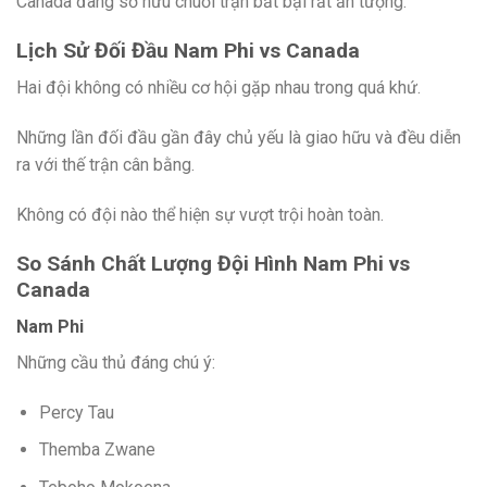
Canada đang sở hữu chuỗi trận bất bại rất ấn tượng.
Lịch Sử Đối Đầu Nam Phi vs Canada
Hai đội không có nhiều cơ hội gặp nhau trong quá khứ.
Những lần đối đầu gần đây chủ yếu là giao hữu và đều diễn
ra với thế trận cân bằng.
Không có đội nào thể hiện sự vượt trội hoàn toàn.
So Sánh Chất Lượng Đội Hình Nam Phi vs
Canada
Nam Phi
Những cầu thủ đáng chú ý:
Percy Tau
Themba Zwane