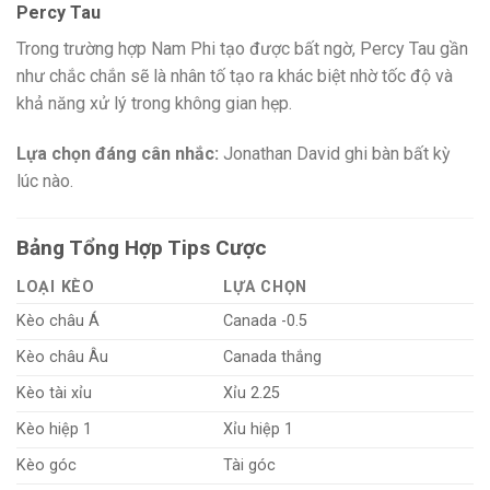
Percy Tau
Trong trường hợp Nam Phi tạo được bất ngờ, Percy Tau gần
như chắc chắn sẽ là nhân tố tạo ra khác biệt nhờ tốc độ và
khả năng xử lý trong không gian hẹp.
Lựa chọn đáng cân nhắc:
Jonathan David ghi bàn bất kỳ
lúc nào.
Bảng Tổng Hợp Tips Cược
LOẠI KÈO
LỰA CHỌN
Kèo châu Á
Canada -0.5
Kèo châu Âu
Canada thắng
Kèo tài xỉu
Xỉu 2.25
Kèo hiệp 1
Xỉu hiệp 1
Kèo góc
Tài góc