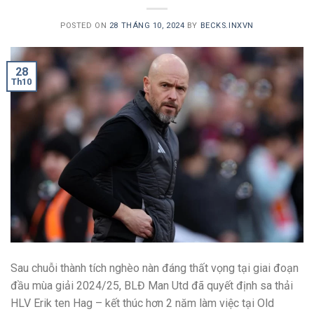
POSTED ON
28 THÁNG 10, 2024
BY
BECKS.INXVN
28
Th10
Sau chuỗi thành tích nghèo nàn đáng thất vọng tại giai đoạn
đầu mùa giải 2024/25, BLĐ Man Utd đã quyết định sa thải
HLV Erik ten Hag – kết thúc hơn 2 năm làm việc tại Old