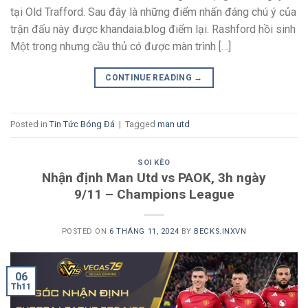
tại Old Trafford. Sau đây là những điểm nhấn đáng chú ý của
trận đấu này được khandaia.blog điểm lại. Rashford hồi sinh
Một trong nhưng cầu thủ có được màn trình […]
CONTINUE READING
→
Posted in
Tin Tức Bóng Đá
|
Tagged
man utd
SOI KÈO
Nhận định Man Utd vs PAOK, 3h ngày
9/11 – Champions League
POSTED ON
6 THÁNG 11, 2024
BY
BECKS.INXVN
06
Th11