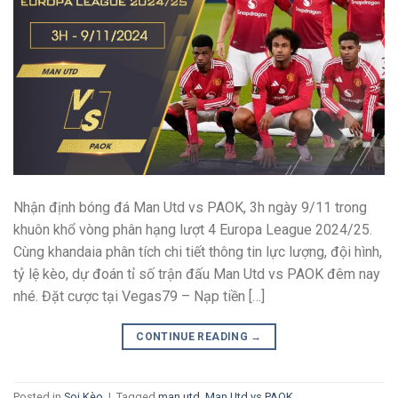
Nhận định bóng đá Man Utd vs PAOK, 3h ngày 9/11 trong
khuôn khổ vòng phân hạng lượt 4 Europa League 2024/25.
Cùng khandaia phân tích chi tiết thông tin lực lượng, đội hình,
tỷ lệ kèo, dự đoán tỉ số trận đấu Man Utd vs PAOK đêm nay
nhé. Đặt cược tại Vegas79 – Nạp tiền […]
CONTINUE READING
→
Posted in
Soi Kèo
|
Tagged
man utd
,
Man Utd vs PAOK