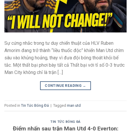
Sự cứng nhắc trong tư duy chiến thuật của HLV Ruben
Amorim đang trở thành “liều thuốc độc” khiến Man Utd chìm
sâu vào khủng hoảng, thay vì đưa đội bóng thoát khỏi bế
tắc. Một thất bại phơi bày tất cả Thất bại với tỉ số 0-3 trước
Man City không chỉ là trận […]
CONTINUE READING
→
Posted in
Tin Tức Bóng Đá
|
Tagged
man utd
TIN TỨC BÓNG ĐÁ
Điểm nhấn sau trận Man Utd 4-0 Everton: