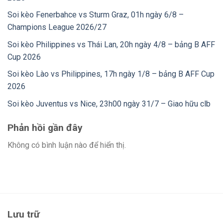
Soi kèo Fenerbahce vs Sturm Graz, 01h ngày 6/8 –
Champions League 2026/27
Soi kèo Philippines vs Thái Lan, 20h ngày 4/8 – bảng B AFF
Cup 2026
Soi kèo Lào vs Philippines, 17h ngày 1/8 – bảng B AFF Cup
2026
Soi kèo Juventus vs Nice, 23h00 ngày 31/7 – Giao hữu clb
Phản hồi gần đây
Không có bình luận nào để hiển thị.
Lưu trữ