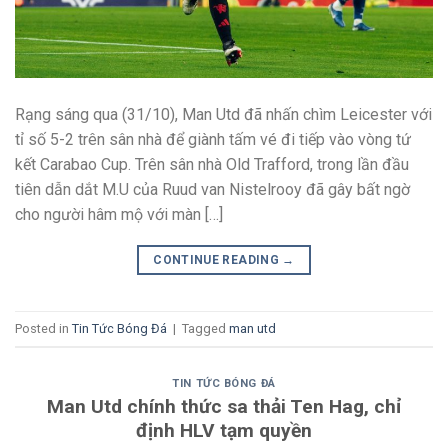
Rạng sáng qua (31/10), Man Utd đã nhấn chìm Leicester với
tỉ số 5-2 trên sân nhà để giành tấm vé đi tiếp vào vòng tứ
kết Carabao Cup. Trên sân nhà Old Trafford, trong lần đầu
tiên dẫn dắt M.U của Ruud van Nistelrooy đã gây bất ngờ
cho người hâm mộ với màn […]
CONTINUE READING
→
Posted in
Tin Tức Bóng Đá
|
Tagged
man utd
TIN TỨC BÓNG ĐÁ
Man Utd chính thức sa thải Ten Hag, chỉ
định HLV tạm quyền