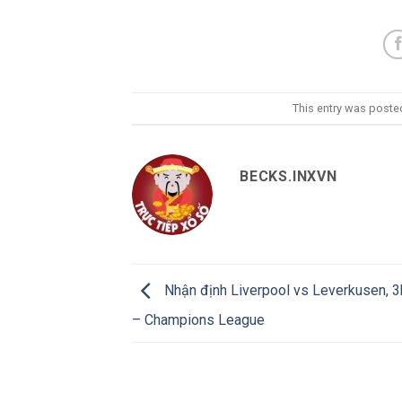
This entry was poste
BECKS.INXVN
Nhận định Liverpool vs Leverkusen, 3
– Champions League