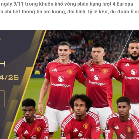
 ngày 9/11 trong khuôn khổ vòng phân hạng lượt 4 Europa
h chi tiết thông tin lực lượng, đội hình, tỷ lệ kèo, dự đoán tỉ s
.