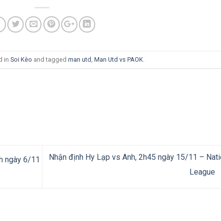
d in
Soi Kèo
and tagged
man utd
,
Man Utd vs PAOK
.
Nhận định Hy Lạp vs Anh, 2h45 ngày 15/11 – Nat
h ngày 6/11
League