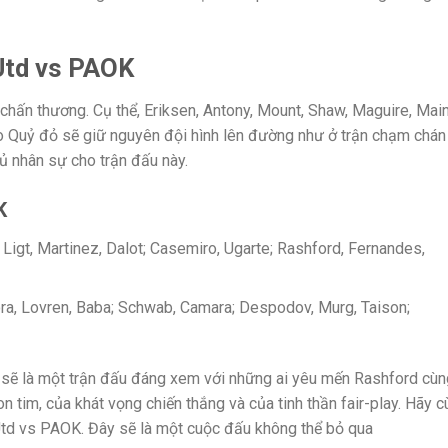
Utd vs PAOK
chấn thương. Cụ thể, Eriksen, Antony, Mount, Shaw, Maguire, Mai
ao Quỷ đỏ sẽ giữ nguyên đội hình lên đường như ở trận chạm chán
 nhân sự cho trận đấu này.
K
 Ligt, Martinez, Dalot; Casemiro, Ugarte; Rashford, Fernandes,
ora, Lovren, Baba; Schwab, Camara; Despodov, Murg, Taison;
 sẽ là một trận đấu đáng xem với những ai yêu mến Rashford cùn
 tim, của khát vọng chiến thắng và của tinh thần fair-play. Hãy 
td vs PAOK.
Đây sẽ là một cuộc đấu không thể bỏ qua