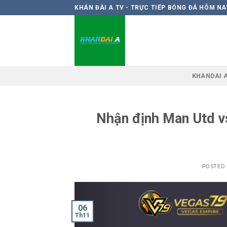
Skip
KHÁN ĐÀI A TV - TRỰC TIẾP BÓNG ĐÁ HÔM NA
to
content
KHANDAI 
Nhận định Man Utd v
POSTED
06
Th11