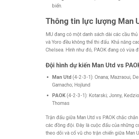
biến.
Thông tin lực lượng Man 
MU đang có một danh sách dài các cầu thủ 
và Yoro đều không thể thi đấu. Khả năng c
Chelsea. Hình như đó, PAOK đang có vừa đủ
Đội hình dự kiến Man Utd vs PAO
Man Utd
(4-2-3-1): Onana; Mazraoui, De
Garnacho; Hojlund
PAOK
(4-2-3-1): Kotarski; Jonny, Kedzi
Thomas
Trận đấu giữa Man Utd vs PAOK
chắc chắn
các đồng đội. Đây là cuộc đấu của những con
theo dõi và cổ vũ cho trận chiến giữa
Man U