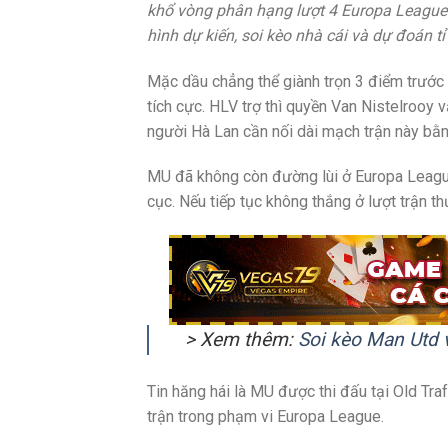
khổ vòng phân hạng lượt 4 Europa League 2
hình dự kiến, soi kèo nhà cái và dự đoán tỉ
Mặc dầu chẳng thể giành trọn 3 điểm trước 
tích cực. HLV trợ thì quyền Van Nistelrooy 
người Hà Lan cần nối dài mạch trận này bằ
MU đã không còn đường lùi ở Europa League
cục. Nếu tiếp tục không thắng ở lượt trận th
> Xem thêm:
Soi kèo Man Utd 
Tin hăng hái là MU được thi đấu tại Old Tra
trận trong phạm vi Europa League.