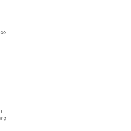
noo
g
cùng