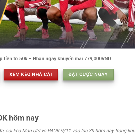
p tiền từ 50k – Nhận ngay khuyến mãi 779,000VND
XEM KÈO NHÀ CÁI
ĐẶT CƯỢC NGAY
OK hôm nay
á, soi kèo Man Utd vs PAOK 9/11 vào lúc 3h hôm nay trong kh