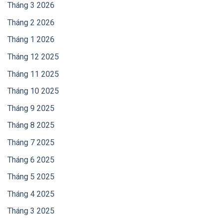
Tháng 3 2026
Tháng 2 2026
Tháng 1 2026
Tháng 12 2025
Tháng 11 2025
Tháng 10 2025
Tháng 9 2025
Tháng 8 2025
Tháng 7 2025
Tháng 6 2025
Tháng 5 2025
Tháng 4 2025
Tháng 3 2025