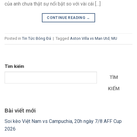
của anh chưa thật sự nổi bật so với vài cái […]
CONTINUE READING
→
Posted in
Tin Tức Bóng Đá
|
Tagged
Aston Villa vs Man Utd
,
MU
Tìm kiếm
TÌM
KIẾM
Bài viết mới
Soi kèo Việt Nam vs Campuchia, 20h ngày 7/8 AFF Cup
2026