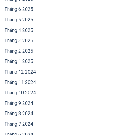
Tháng 6 2025
Tháng 5 2025
Tháng 4 2025
Tháng 3 2025
Tháng 2 2025
Tháng 1 2025
Tháng 12 2024
Tháng 11 2024
Tháng 10 2024
Tháng 9 2024
Tháng 8 2024
Tháng 7 2024
Tháng 6 2024