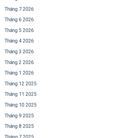
Tháng 7 2026
Tháng 6 2026
Tháng 5 2026
Tháng 4 2026
Tháng 3 2026
Tháng 2 2026
Tháng 1 2026
Tháng 12 2025
Tháng 11 2025
Tháng 10 2025
Tháng 9 2025
Tháng 8 2025
Tháng 7 2025