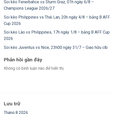
Soi kèo Fenerbahce vs Sturm Graz, 01h ngày 6/8 –
Champions League 2026/27
Soi kèo Philippines vs Thái Lan, 20h ngày 4/8 – bảng B AFF
Cup 2026
Soi kèo Lào vs Philippines, 17h ngày 1/8 – bảng B AFF Cup
2026
Soi kèo Juventus vs Nice, 23h00 ngày 31/7 – Giao hữu clb
Phản hồi gần đây
Không có bình luận nào để hiển thị.
Lưu trữ
Tháng 8 2026