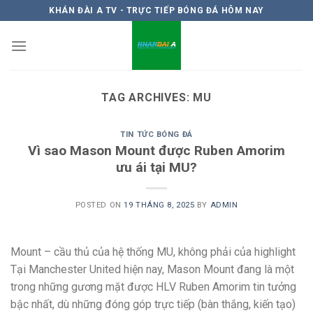
Skip
KHÁN ĐÀI A TV - TRỰC TIẾP BÓNG ĐÁ HÔM NAY
to
content
TAG ARCHIVES:
MU
TIN TỨC BÓNG ĐÁ
Vì sao Mason Mount được Ruben Amorim
ưu ái tại MU?
POSTED ON
19 THÁNG 8, 2025
BY
ADMIN
Mount – cầu thủ của hệ thống MU, không phải của highlight
Tại Manchester United hiện nay, Mason Mount đang là một
trong những gương mặt được HLV Ruben Amorim tin tưởng
bậc nhất, dù những đóng góp trực tiếp (bàn thắng, kiến tạo)