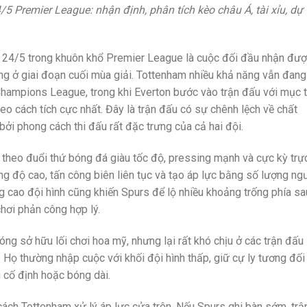
5 Premier League: nhận định, phân tích kèo châu Á, tài xỉu, dự
y 24/5 trong khuôn khổ Premier League là cuộc đối đầu nhận đư
ọng ở giai đoạn cuối mùa giải. Tottenham nhiều khả năng vẫn đang
 Champions League, trong khi Everton bước vào trận đấu với mục t
heo cách tích cực nhất. Đây là trận đấu có sự chênh lệch về chất
bởi phong cách thi đấu rất đặc trưng của cả hai đội.
 theo đuổi thứ bóng đá giàu tốc độ, pressing mạnh và cực kỳ trự
ng độ cao, tấn công biên liên tục và tạo áp lực bằng số lượng ng
ng cao đội hình cũng khiến Spurs để lộ nhiều khoảng trống phía sa
chơi phản công hợp lý.
óng sở hữu lối chơi hoa mỹ, nhưng lại rất khó chịu ở các trận đấu
. Họ thường nhập cuộc với khối đội hình thấp, giữ cự ly tương đối 
 cố định hoặc bóng dài.
cách Tottenham xử lý áp lực cửa trên. Nếu Spurs ghi bàn sớm, trậ