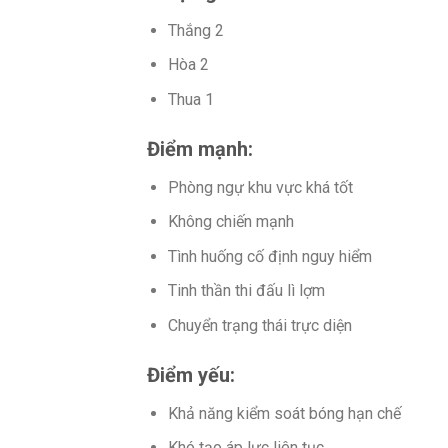
Thắng 2
Hòa 2
Thua 1
Điểm mạnh:
Phòng ngự khu vực khá tốt
Không chiến mạnh
Tình huống cố định nguy hiểm
Tinh thần thi đấu lì lợm
Chuyển trạng thái trực diện
Điểm yếu:
Khả năng kiểm soát bóng hạn chế
Khó tạo áp lực liên tục