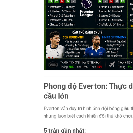
Phong độ Everton: Thực dụ
cầu lớn
Everton vẫn duy trì hình ảnh đội bóng giàu 
nhưng luôn biết cách khiến đối thủ khó chơi.
5 trận gần nhất: