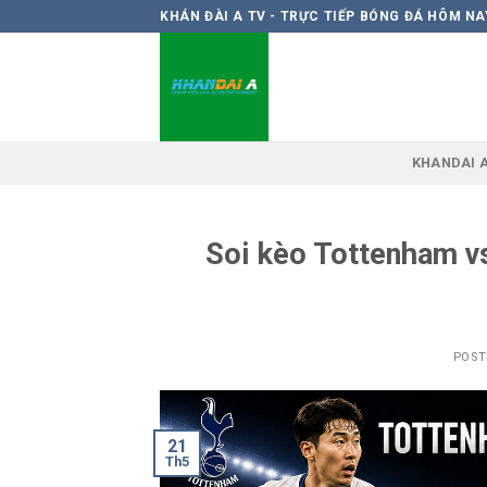
Skip
KHÁN ĐÀI A TV - TRỰC TIẾP BÓNG ĐÁ HÔM NA
to
content
KHANDAI 
Soi kèo Tottenham v
POST
21
Th5