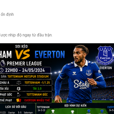
 ổn định
ược nhịp độ ngay từ đầu trận.