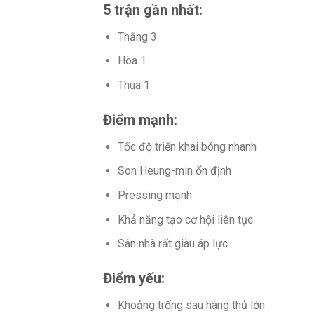
5 trận gần nhất:
Thắng 3
Hòa 1
Thua 1
Điểm mạnh:
Tốc độ triển khai bóng nhanh
Son Heung-min ổn định
Pressing mạnh
Khả năng tạo cơ hội liên tục
Sân nhà rất giàu áp lực
Điểm yếu:
Khoảng trống sau hàng thủ lớn