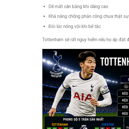
Dễ mất cân bằng khi dâng cao
Khả năng chống phản công chưa thật sự
Đôi lúc nóng vội khi bế tắc
Tottenham sẽ rất nguy hiểm nếu họ áp đặt đ