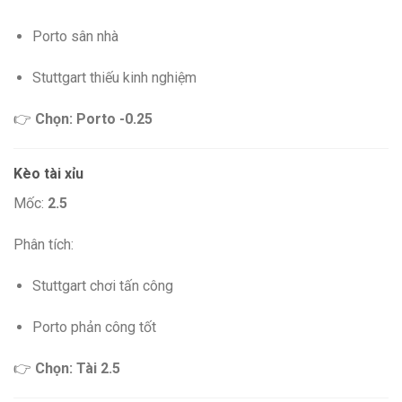
Porto sân nhà
Stuttgart thiếu kinh nghiệm
👉
Chọn: Porto -0.25
Kèo tài xỉu
Mốc:
2.5
Phân tích:
Stuttgart chơi tấn công
Porto phản công tốt
👉
Chọn: Tài 2.5