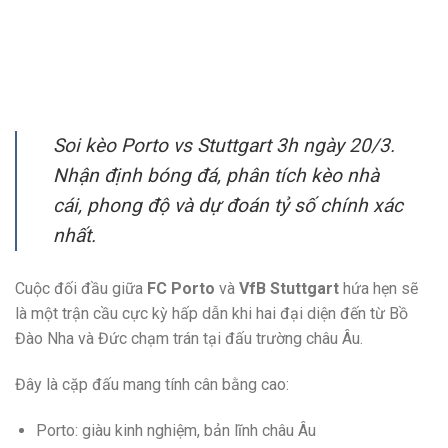
Soi kèo Porto vs Stuttgart 3h ngày 20/3.
Nhận định bóng đá, phân tích kèo nhà
cái, phong độ và dự đoán tỷ số chính xác
nhất.
Cuộc đối đầu giữa
FC Porto
và
VfB Stuttgart
hứa hẹn sẽ
là một trận cầu cực kỳ hấp dẫn khi hai đại diện đến từ Bồ
Đào Nha và Đức chạm trán tại đấu trường châu Âu.
Đây là cặp đấu mang tính cân bằng cao:
Porto: giàu kinh nghiệm, bản lĩnh châu Âu