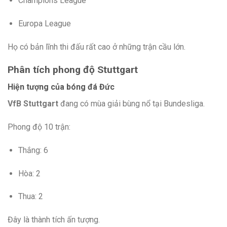
Champions League
Europa League
Họ có bản lĩnh thi đấu rất cao ở những trận cầu lớn.
Phân tích phong độ Stuttgart
Hiện tượng của bóng đá Đức
VfB Stuttgart
đang có mùa giải bùng nổ tại Bundesliga.
Phong độ 10 trận:
Thắng: 6
Hòa: 2
Thua: 2
Đây là thành tích ấn tượng.