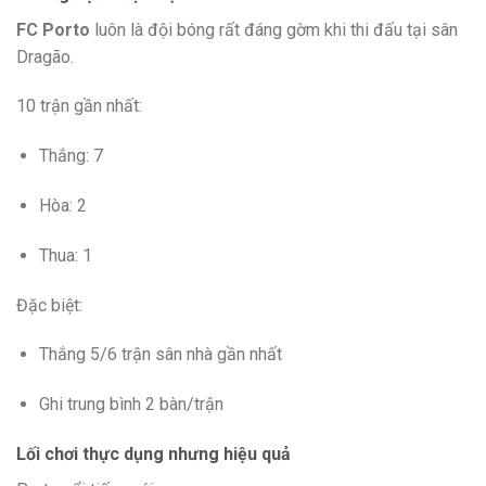
FC Porto
luôn là đội bóng rất đáng gờm khi thi đấu tại sân
Dragão.
10 trận gần nhất:
Thắng: 7
Hòa: 2
Thua: 1
Đặc biệt:
Thắng 5/6 trận sân nhà gần nhất
Ghi trung bình 2 bàn/trận
Lối chơi thực dụng nhưng hiệu quả