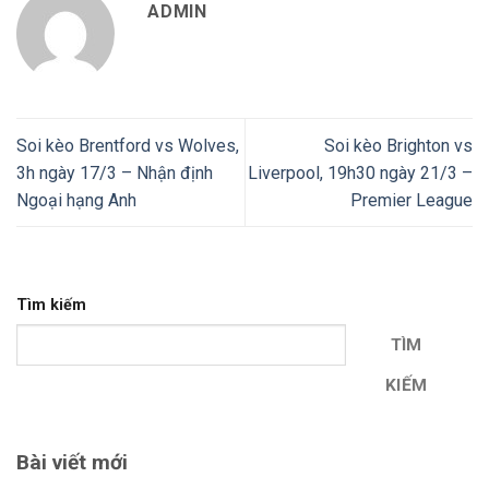
ADMIN
Soi kèo Brentford vs Wolves,
Soi kèo Brighton vs
3h ngày 17/3 – Nhận định
Liverpool, 19h30 ngày 21/3 –
Ngoại hạng Anh
Premier League
Tìm kiếm
TÌM
KIẾM
Bài viết mới