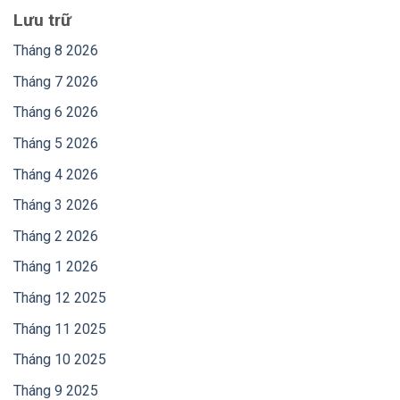
Lưu trữ
Tháng 8 2026
Tháng 7 2026
Tháng 6 2026
Tháng 5 2026
Tháng 4 2026
Tháng 3 2026
Tháng 2 2026
Tháng 1 2026
Tháng 12 2025
Tháng 11 2025
Tháng 10 2025
Tháng 9 2025