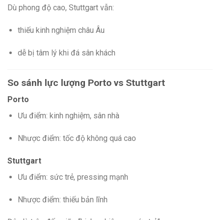
Dù phong độ cao, Stuttgart vẫn:
thiếu kinh nghiệm châu Âu
dễ bị tâm lý khi đá sân khách
So sánh lực lượng Porto vs Stuttgart
Porto
Ưu điểm: kinh nghiệm, sân nhà
Nhược điểm: tốc độ không quá cao
Stuttgart
Ưu điểm: sức trẻ, pressing mạnh
Nhược điểm: thiếu bản lĩnh