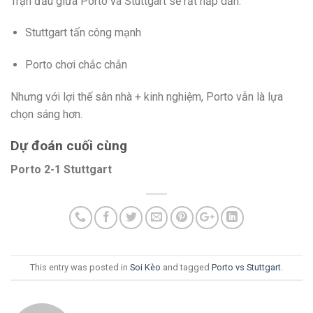
Trận đấu giữa Porto và Stuttgart sẽ rất hấp dẫn:
Stuttgart tấn công mạnh
Porto chơi chắc chắn
Nhưng với lợi thế sân nhà + kinh nghiệm, Porto vẫn là lựa
chọn sáng hơn.
Dự đoán cuối cùng
Porto 2-1 Stuttgart
This entry was posted in
Soi Kèo
and tagged
Porto vs Stuttgart
.