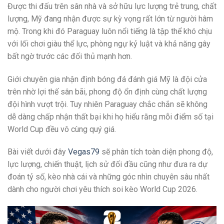
Được thi đấu trên sân nhà và sở hữu lực lượng trẻ trung, chất
lượng, Mỹ đang nhận được sự kỳ vọng rất lớn từ người hâm
mộ. Trong khi đó Paraguay luôn nổi tiếng là tập thể khó chịu
với lối chơi giàu thể lực, phòng ngự kỷ luật và khả năng gây
bất ngờ trước các đối thủ mạnh hơn.
Giới chuyên gia nhận định bóng đá đánh giá Mỹ là đội cửa
trên nhờ lợi thế sân bãi, phong độ ổn định cùng chất lượng
đội hình vượt trội. Tuy nhiên Paraguay chắc chắn sẽ không
dễ dàng chấp nhận thất bại khi họ hiểu rằng mỗi điểm số tại
World Cup đều vô cùng quý giá.
Bài viết dưới đây
Vegas79
sẽ phân tích toàn diện phong độ,
lực lượng, chiến thuật, lịch sử đối đầu cũng như đưa ra dự
đoán tỷ số, kèo nhà cái và những góc nhìn chuyên sâu nhất
dành cho người chơi yêu thích soi kèo World Cup 2026.