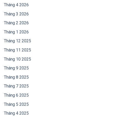
Tháng 4 2026
Tháng 3 2026
Tháng 2 2026
Tháng 1 2026
Tháng 12 2025
Tháng 11 2025
Tháng 10 2025
Tháng 9 2025
Tháng 8 2025
Tháng 7 2025
Tháng 6 2025
Tháng 5 2025
Tháng 4 2025