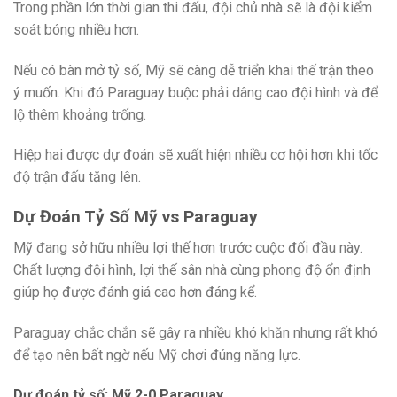
Trong phần lớn thời gian thi đấu, đội chủ nhà sẽ là đội kiểm
soát bóng nhiều hơn.
Nếu có bàn mở tỷ số, Mỹ sẽ càng dễ triển khai thế trận theo
ý muốn. Khi đó Paraguay buộc phải dâng cao đội hình và để
lộ thêm khoảng trống.
Hiệp hai được dự đoán sẽ xuất hiện nhiều cơ hội hơn khi tốc
độ trận đấu tăng lên.
Dự Đoán Tỷ Số Mỹ vs Paraguay
Mỹ đang sở hữu nhiều lợi thế hơn trước cuộc đối đầu này.
Chất lượng đội hình, lợi thế sân nhà cùng phong độ ổn định
giúp họ được đánh giá cao hơn đáng kể.
Paraguay chắc chắn sẽ gây ra nhiều khó khăn nhưng rất khó
để tạo nên bất ngờ nếu Mỹ chơi đúng năng lực.
Dự đoán tỷ số: Mỹ 2-0 Paraguay