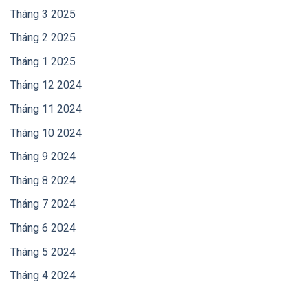
Tháng 3 2025
Tháng 2 2025
Tháng 1 2025
Tháng 12 2024
Tháng 11 2024
Tháng 10 2024
Tháng 9 2024
Tháng 8 2024
Tháng 7 2024
Tháng 6 2024
Tháng 5 2024
Tháng 4 2024