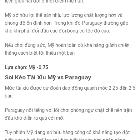
lệch giữa hai đội ở thời điểm hiện tại.
Mỹ sở hữu lợi thế sân nhà, lực lượng chất lượng hơn và
phong độ ổn định hơn. Trong khi đó Paraguay thường gặp
khó khi phải đối đầu các đội bóng có tốc độ cao.
Nếu chơi đúng sức, Mỹ hoàn toàn có khả năng giành chiến
thắng cách biệt tối thiểu một bàn.
Lựa chọn: Mỹ -0.75
Soi Kèo Tài Xỉu Mỹ vs Paraguay
Mức tài xỉu được dự đoán dao động quanh mốc 2.25 đến 2.5
bàn.
Paraguay nổi tiếng với lối chơi phòng ngự chặt chẽ nên trận
đấu khó diễn ra quá cởi mở.
Tuy nhiên Mỹ đang sở hữu hàng công có khả năng tạo đột