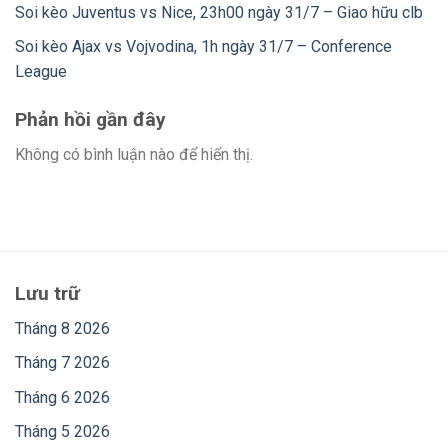
Soi kèo Juventus vs Nice, 23h00 ngày 31/7 – Giao hữu clb
Soi kèo Ajax vs Vojvodina, 1h ngày 31/7 – Conference
League
Phản hồi gần đây
Không có bình luận nào để hiển thị.
Lưu trữ
Tháng 8 2026
Tháng 7 2026
Tháng 6 2026
Tháng 5 2026