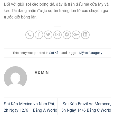
Đối với giới soi kèo bóng đá, đây là trận đấu mà cửa Mỹ và
kèo Tài đang nhận được sự tin tưởng lớn từ các chuyên gia
trước giờ bóng lăn.
This entry was posted in
Soi Kèo
and tagged
Mỹ vs Paraguay
.
ADMIN
Soi Kèo Mexico vs Nam Phi,
Soi Kèo Brazil vs Morocco,
2h Ngày 12/6 – Bảng A World
5h Ngày 14/6 Bảng C World