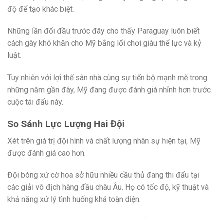
độ để tạo khác biệt.
Những lần đối đầu trước đây cho thấy Paraguay luôn biết
cách gây khó khăn cho Mỹ bằng lối chơi giàu thể lực và kỷ
luật.
Tuy nhiên với lợi thế sân nhà cùng sự tiến bộ mạnh mẽ trong
những năm gần đây, Mỹ đang được đánh giá nhỉnh hơn trước
cuộc tái đấu này.
So Sánh Lực Lượng Hai Đội
Xét trên giá trị đội hình và chất lượng nhân sự hiện tại, Mỹ
được đánh giá cao hơn.
Đội bóng xứ cờ hoa sở hữu nhiều cầu thủ đang thi đấu tại
các giải vô địch hàng đầu châu Âu. Họ có tốc độ, kỹ thuật và
khả năng xử lý tình huống khá toàn diện.