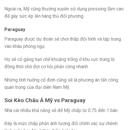
Ngoài ra, Mỹ cũng thường xuyên sử dụng pressing tầm cao
để gây sức ép lên hàng thủ đối phương.
Paraguay
Paraguay được dự đoán sẽ chơi thấp đội hình và tập trung
vào khâu phòng ngự.
Họ sẽ cố gắng hạn chế khoảng trống ở khu vực trung lộ
đồng thời chờ đợi cơ hội phản công nhanh.
Những tình huống cố định cũng sẽ là phương án tấn công
quan trọng của đại diện Nam Mỹ.
Soi Kèo Châu Á Mỹ vs Paraguay
Nhà cái nhiều khả năng sẽ để Mỹ chấp từ 0.75 đến 1 bàn.
Đây là mức chấp phản ánh tương đối chính xác sự chênh