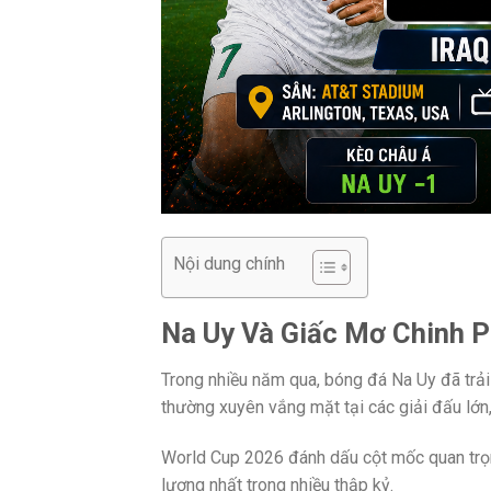
Nội dung chính
Na Uy Và Giấc Mơ Chinh 
Trong nhiều năm qua, bóng đá Na Uy đã trải
thường xuyên vắng mặt tại các giải đấu lớn,
World Cup 2026 đánh dấu cột mốc quan trọn
lượng nhất trong nhiều thập kỷ.