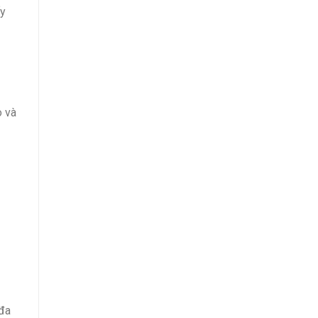
ấy
o và
 đa