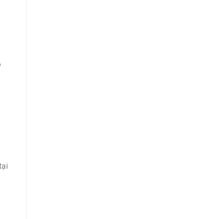
ó
tại