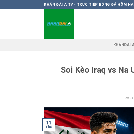
Skip
KHÁN ĐÀI A TV - TRỰC TIẾP BÓNG ĐÁ HÔM NA
to
content
KHANDAI 
Soi Kèo Iraq vs Na 
POST
11
Th6