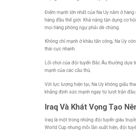
Điểm mạnh lớn nhất của Na Uy nằm ở hàng 
hàng đầu thế giới. Khả năng tận dụng cơ hội
mọi hàng phòng ngự phải dè chừng.
Không chỉ mạnh ở khâu tấn công, Na Uy còn
thái cực nhanh.
Lối chơi của đội tuyển Bắc Âu thường dựa t
mạnh của các cầu thủ.
Với lực lượng hiện tại, Na Uy không giấu th
khẳng định sức mạnh ngay từ lượt trận đầu 
Iraq Và Khát Vọng Tạo Nê
Iraq là một trong những đội tuyển giàu tru
World Cup nhưng mỗi lần xuất hiện, đội tuyể