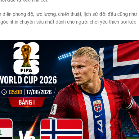
n diện phong độ, lực lượng, chiến thuật, lịch sử đối đầu cũng như
 góc nhìn chuyên sâu nhất dành cho người chơi yêu thích soi kèo