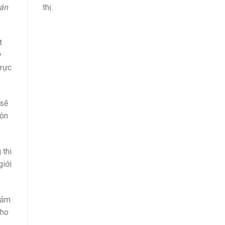
oán
thị.
t
y
trực
 sẽ
uôn
 thi
giới
 cảm
cho