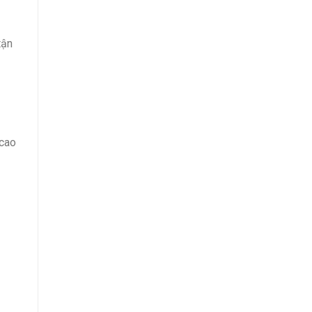
tận
 cao