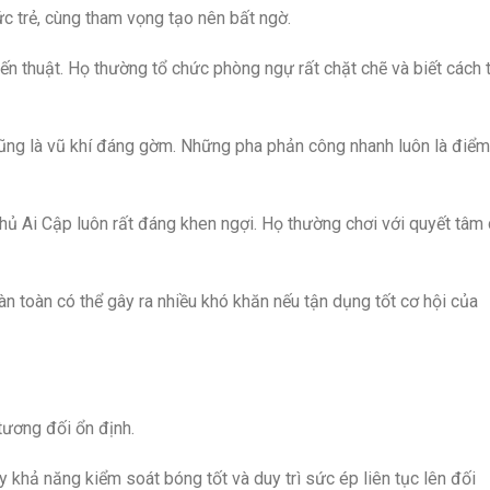
c trẻ, cùng tham vọng tạo nên bất ngờ.
n thuật. Họ thường tổ chức phòng ngự rất chặt chẽ và biết cách 
cũng là vũ khí đáng gờm. Những pha phản công nhanh luôn là điểm
thủ Ai Cập luôn rất đáng khen ngợi. Họ thường chơi với quyết tâm
n toàn có thể gây ra nhiều khó khăn nếu tận dụng tốt cơ hội của
ương đối ổn định.
 khả năng kiểm soát bóng tốt và duy trì sức ép liên tục lên đối