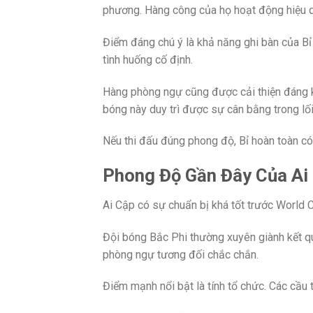
phương. Hàng công của họ hoạt động hiệu q
Điểm đáng chú ý là khả năng ghi bàn của Bỉ 
tình huống cố định.
Hàng phòng ngự cũng được cải thiện đáng k
bóng này duy trì được sự cân bằng trong lối
Nếu thi đấu đúng phong độ, Bỉ hoàn toàn có
Phong Độ Gần Đây Của Ai
Ai Cập có sự chuẩn bị khá tốt trước World 
Đội bóng Bắc Phi thường xuyên giành kết qu
phòng ngự tương đối chắc chắn.
Điểm mạnh nổi bật là tính tổ chức. Các cầu t