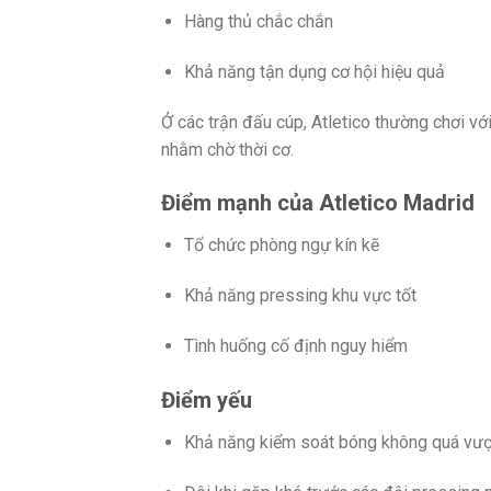
Hàng thủ chắc chắn
Khả năng tận dụng cơ hội hiệu quả
Ở các trận đấu cúp, Atletico thường chơi vớ
nhằm chờ thời cơ.
Điểm mạnh của Atletico Madrid
Tổ chức phòng ngự kín kẽ
Khả năng pressing khu vực tốt
Tình huống cố định nguy hiểm
Điểm yếu
Khả năng kiểm soát bóng không quá vượt