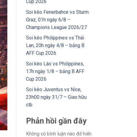
Cup 2026
Soi kèo Fenerbahce vs Sturm
Graz, 01h ngày 6/8 –
Champions League 2026/27
Soi kèo Philippines vs Thái
Lan, 20h ngày 4/8 – bảng B
AFF Cup 2026
Soi kèo Lào vs Philippines,
17h ngày 1/8 – bảng B AFF
Cup 2026
Soi kèo Juventus vs Nice,
23h00 ngày 31/7 – Giao hữu
clb
Phản hồi gần đây
Không có bình luận nào để hiển