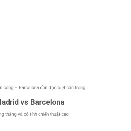
n công – Barcelona cần đặc biệt cẩn trọng.
Madrid vs Barcelona
g thẳng và có tính chiến thuật cao.