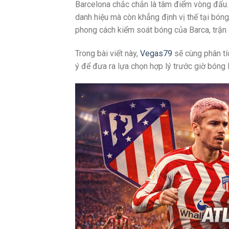
Barcelona chắc chắn là tâm điểm vòng đấu. 
danh hiệu mà còn khẳng định vị thế tại bóng
phong cách kiểm soát bóng của Barca, trận
Trong bài viết này,
Vegas79
sẽ cùng phân tí
ý để đưa ra lựa chọn hợp lý trước giờ bóng 