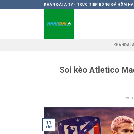
Skip
KHÁN ĐÀI A TV - TRỰC TIẾP BÓNG ĐÁ HÔM NA
to
content
KHANDAI 
Soi kèo Atletico Ma
POST
11
Th2