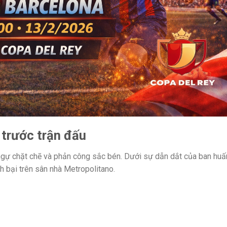
 trước trận đấu
 ngự chặt chẽ và phản công sắc bén. Dưới sự dẫn dắt của ban huấ
nh bại trên sân nhà Metropolitano.