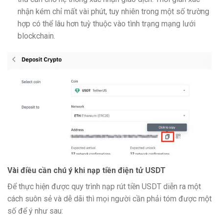
nhận kém chỉ mất vài phút, tuy nhiên trong một số trường
hợp có thể lâu hơn tuỳ thuộc vào tình trạng mạng lưới
blockchain.
Vài điều cần chú ý khi nạp tiền điện tử USDT
Để thực hiện được quy trình nạp rút tiền USDT diễn ra một
cách suôn sẻ và dễ dãi thì mọi người cần phải tóm được một
số để ý như sau: