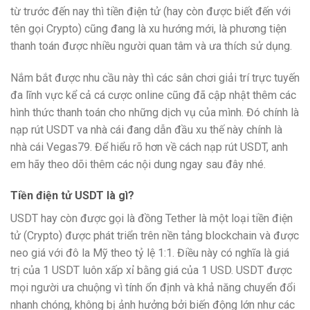
từ trước đến nay thì tiền điện tử (hay còn được biết đến với
tên gọi Crypto) cũng đang là xu hướng mới, là phương tiện
thanh toán được nhiều người quan tâm và ưa thích sử dụng.
Nắm bắt được nhu cầu này thì các sân chơi giải trí trực tuyến
đa lĩnh vực kể cả cá cược online cũng đã cập nhật thêm các
hình thức thanh toán cho những dịch vụ của mình. Đó chính là
nạp rút USDT va nhà cái đang dẫn đầu xu thế này chính là
nhà cái Vegas79. Để hiểu rõ hơn về cách nạp rút USDT, anh
em hãy theo dõi thêm các nội dung ngay sau đây nhé.
Tiền điện tử USDT là gì?
USDT hay còn được gọi là đồng Tether là một loại tiền điện
tử (Crypto) được phát triển trên nền tảng blockchain và được
neo giá với đô la Mỹ theo tỷ lệ 1:1. Điều này có nghĩa là giá
trị của 1 USDT luôn xấp xỉ bằng giá của 1 USD. USDT được
mọi người ưa chuộng vì tính ổn định và khả năng chuyển đổi
nhanh chóng, không bị ảnh hưởng bởi biến động lớn như các