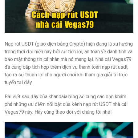
Nạp rút USDT (giao dịch bằng Crypto) hiện đang là xu hướng
trong thời đại hiện nay bởi sự tiện lợi, an toàn về danh tính và
bảo mật thông tin cá nhân mà nó mang lại. Nhà cái Vegas79
đã cung cấp tích hợp thêm dịch vụ thanh toán nạp rút usdt,
tạo ra sự thuận lợi cho người chơi khi tham gia giải trí trực
tuyến tại đây.
Bài viết sau đây của khandaia.blog sẽ cùng các bạn khám
phá những ưu điểm nổi bật của kênh nạp rút USDT nhà cái
Vegas79 này. Hãy cùng theo dõi với chúng tôi nhé!