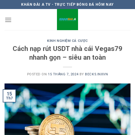
Skip
KHÁN ĐÀI A TV - TRỰC TIẾP BÓNG ĐÁ HÔM NAY
to
content
KINH NGHIỆM CÁ CƯỢC
Cách nạp rút USDT nhà cái Vegas79
nhanh gọn – siêu an toàn
POSTED ON
15 THÁNG 7, 2024
BY
BECKS.INXVN
15
Th7