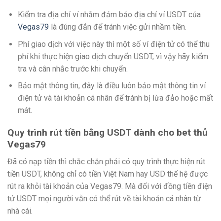
Kiểm tra địa chỉ ví nhằm đảm bảo địa chỉ ví USDT của
Vegas79
là đúng đắn để tránh việc gửi nhầm tiền.
Phí giao dịch với việc này thì một số ví điện tử có thể thu
phí khi thực hiện giao dịch chuyển USDT, vì vậy hãy kiểm
tra và cân nhắc trước khi chuyển.
Bảo mật thông tin, đây là điều luôn bảo mật thông tin ví
điện tử và tài khoản cá nhân để tránh bị lừa đảo hoặc mất
mát.
Quy trình rút tiền bằng USDT dành cho bet thủ
Vegas79
Đã có nạp tiền thì chắc chắn phải có quy trình thực hiện rút
tiền USDT, không chỉ có tiền Việt Nam hay USD thế hệ được
rút ra khỏi tài khoản của Vegas79. Mà đối với đồng tiền điện
tử USDT mọi người vẫn có thể rút về tài khoản cá nhân từ
nhà cái.