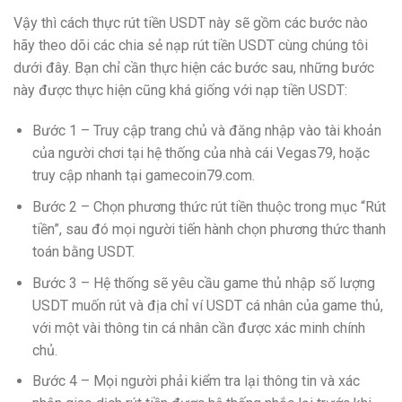
Vậy thì cách thực rút tiền USDT này sẽ gồm các bước nào
hãy theo dõi các chia sẻ nạp rút tiền USDT cùng chúng tôi
dưới đây. Bạn chỉ cần thực hiện các bước sau, những bước
này được thực hiện cũng khá giống với nạp tiền USDT:
Bước 1 – Truy cập trang chủ và đăng nhập vào tài khoản
của người chơi tại hệ thống của nhà cái Vegas79, hoặc
truy cập nhanh tại gamecoin79.com.
Bước 2 – Chọn phương thức rút tiền thuộc trong mục “Rút
tiền”, sau đó mọi người tiến hành chọn phương thức thanh
toán bằng USDT.
Bước 3 – Hệ thống sẽ yêu cầu game thủ nhập số lượng
USDT muốn rút và địa chỉ ví USDT cá nhân của game thủ,
với một vài thông tin cá nhân cần được xác minh chính
chủ.
Bước 4 – Mọi người phải kiểm tra lại thông tin và xác