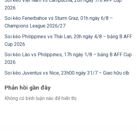
Soi kèo Việt Nam vs Campuchia, 20h ngày 7/8 AFF Cup
2026
Soi kèo Fenerbahce vs Sturm Graz, 01h ngày 6/8 –
Champions League 2026/27
Soi kèo Philippines vs Thái Lan, 20h ngày 4/8 – bảng B AFF
Cup 2026
Soi kèo Lào vs Philippines, 17h ngày 1/8 – bảng B AFF Cup
2026
Soi kèo Juventus vs Nice, 23h00 ngày 31/7 – Giao hữu clb
Phản hồi gần đây
Không có bình luận nào để hiển thị.