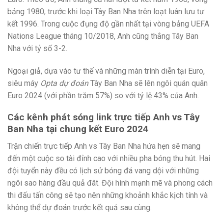
bảng 1980, trước khi loại Tây Ban Nha trên loạt luân lưu tư
kết 1996. Trong cuộc đụng độ gần nhất tại vòng bảng UEFA
Nations League tháng 10/2018, Anh cũng thắng Tây Ban
Nha với tỷ số 3-2.
Ngoại giả, dựa vào tư thế và những màn trình diễn tại Euro,
siêu máy
Opta dự đoán
Tây Ban Nha sẽ lên ngôi quán quân
Euro 2024 (với phần trăm 57%) so với tỷ lệ 43% của Anh.
Các kênh phát sóng link trực tiếp Anh vs Tây
Ban Nha tại chung kết Euro 2024
Trận chiến trực tiếp Anh vs Tây Ban Nha hứa hẹn sẽ mang
đến một cuộc so tài đỉnh cao với nhiều pha bóng thu hút. Hai
đội tuyển này đều có lịch sử bóng đá vang dội với những
ngôi sao hàng đầu quả đât. Đội hình mạnh mẽ và phong cách
thi đấu tấn công sẽ tạo nên những khoảnh khắc kịch tính và
không thể dự đoán trước kết quả sau cùng.