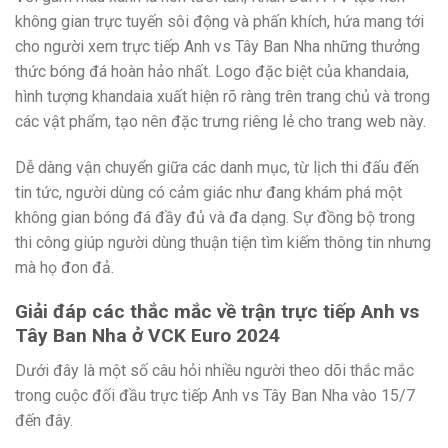
không gian trực tuyến sôi động và phấn khích, hứa mang tới
cho người xem trực tiếp Anh vs Tây Ban Nha những thưởng
thức bóng đá hoàn hảo nhất. Logo đặc biệt của khandaia,
hình tượng khandaia xuất hiện rõ ràng trên trang chủ và trong
các vật phẩm, tạo nên đặc trưng riêng lẻ cho trang web này.
Dễ dàng vận chuyển giữa các danh mục, từ lịch thi đấu đến
tin tức, người dùng có cảm giác như đang khám phá một
không gian bóng đá đầy đủ và đa dạng. Sự đồng bộ trong
thi công giúp người dùng thuận tiện tìm kiếm thông tin nhưng
mà họ đon đả.
Giải đáp các thắc mắc về trận trực tiếp Anh vs
Tây Ban Nha ở VCK Euro 2024
Dưới đây là một số câu hỏi nhiều người theo dõi thắc mắc
trong cuộc đối đầu trực tiếp Anh vs Tây Ban Nha vào 15/7
đến đây.