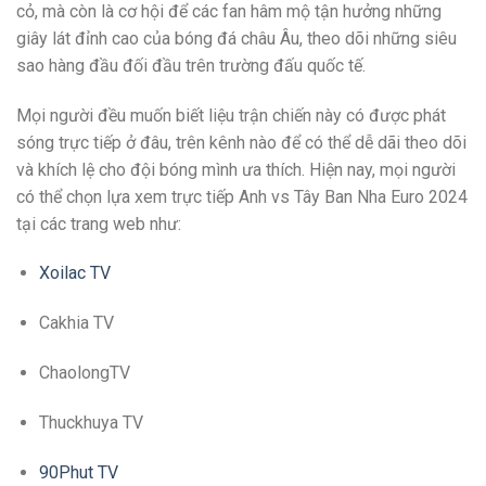
cỏ, mà còn là cơ hội để các fan hâm mộ tận hưởng những
giây lát đỉnh cao của bóng đá châu Âu, theo dõi những siêu
sao hàng đầu đối đầu trên trường đấu quốc tế.
Mọi người đều muốn biết liệu trận chiến này có được phát
sóng trực tiếp ở đâu, trên kênh nào để có thể dễ dãi theo dõi
và khích lệ cho đội bóng mình ưa thích. Hiện nay, mọi người
có thể chọn lựa xem trực tiếp Anh vs Tây Ban Nha Euro 2024
tại các trang web như:
Xoilac TV
Cakhia TV
ChaolongTV
Thuckhuya TV
90Phut TV