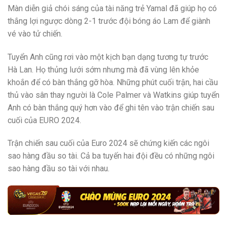
Màn diễn giả chói sáng của tài năng trẻ Yamal đã giúp họ có
thắng lợi ngược dòng 2-1 trước đội bóng áo Lam để giành
vé vào tử chiến.
Tuyển Anh cũng rơi vào một kịch bạn dạng tương tự trước
Hà Lan. Họ thủng lưới sớm nhưng mà đã vùng lên khỏe
khoắn để có bàn thắng gỡ hòa. Những phút cuối trận, hai cầu
thủ vào sân thay người là Cole Palmer và Watkins giúp tuyển
Anh có bàn thắng quý hơn vào để ghi tên vào trận chiến sau
cuối của EURO 2024.
Trận chiến sau cuối của Euro 2024 sẽ chứng kiến các ngôi
sao hàng đầu so tài. Cả ba tuyến hai đội đều có những ngôi
sao hàng đầu so tài với nhau.