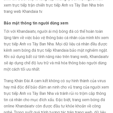
xem trực tiếp trận chiến trực tiếp Anh vs Tây Ban Nha trên
trang web Khandaia tv.
Bảo mật thông tin người dùng xem
Tới với Khandaiatv, người ái mộ bóng đá có thể hoàn toàn
lặng tâm về việc bảo vệ thông báo cá nhân của mình khi xem
trực tiếp Anh vs Tây Ban Nha. Mọi dữ liệu cá nhân đều được
kênh xem bóng đá trực tiếp Khandaia bảo mật nghiêm ngặt.
Khi sử dụng bất cứ tính năng nào trên trang web, Khandaiatv
sẽ áp dụng chế độ lưu trữ và mã hóa thông báo người dùng
một cách tối ưu nhất.
Trang Khán Đài A cam kết không có sự hình thành của virus
hay mã độc để bảo đảm an ninh cho vũ trang của người xem
trực tiếp Anh vs Tây Ban Nha và tránh rủi ro trộm cắp thông
tin cá nhân cho mục đích xấu. Đặc biệt, trang xem bóng đá
online Khandaiatv còn được đầu tư khỏe khoắn về công
nghệ. Trong suốt quá trình tương tác trên trang web, dữ liệu