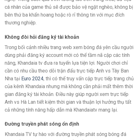
cá nhân của game thủ sẽ được bảo vệ ngặt nghèo, không bị
bên thứ ba khẩn hoang hoặc rò rỉ thông tin với mục đích
thương nghiệp.
Không đòi hỏi đăng ký tài khoản
Trong bối cảnh nhiều trang web xem bóng đá yên cầu người
dùng phải đăng ký account mới có thể tầm nã cập các tính
năng, Khandaia tv đưa ra tuyển lựa tiện lợi. Người chơi chỉ
cần có nhu cầu theo dõi trận đấu trực tiếp Anh vs Tây Ban
Nha tại
Euro 2024
, thì có thể truy vấn cập trực tiếp trang chủ
của kênh Khandaia nhưng mà không cần phải mất thêm thời
gian đăng ký tài khoản. Điều này giúp người xem trực tiếp
Anh vs Hà Lan tiết kiệm thời gian và thuận lợi hưởng thụ tất
cả những tính năng hấp dẫn mà Khandaiatv mang lại.
Đường truyền phát sóng ổn định
Khandaia TV tự hào với đường truyền phát sóng bóng đá