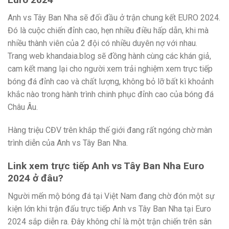
Anh vs Tây Ban Nha sẽ đối đầu ở trận chung kết EURO 2024.
Đó là cuộc chiến đỉnh cao, hẹn nhiều điều hấp dẫn, khi mà
nhiều thành viên của 2 đội có nhiều duyên nợ với nhau.
Trang web khandaia.blog sẽ đồng hành cùng các khán giả,
cam kết mang lại cho người xem trải nghiệm xem trực tiếp
bóng đá đỉnh cao và chất lượng, không bỏ lỡ bất kì khoảnh
khắc nào trong hành trình chinh phục đỉnh cao của bóng đá
Châu Âu.
Hàng triệu CĐV trên khắp thế giới đang rất ngóng chờ màn
trình diễn của Anh vs Tây Ban Nha.
Link xem trực tiếp Anh vs Tây Ban Nha Euro
2024 ở đâu?
Người mến mộ bóng đá tại Việt Nam đang chờ đón một sự
kiện lớn khi trận đấu trực tiếp Anh vs Tây Ban Nha tại Euro
2024 sắp diễn ra. Đây không chỉ là một trận chiến trên sân