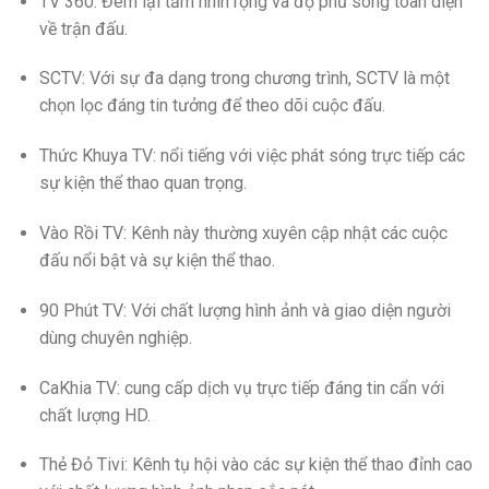
TV 360: Đem lại tầm nhìn rộng và độ phủ sóng toàn diện
về trận đấu.
SCTV: Với sự đa dạng trong chương trình, SCTV là một
chọn lọc đáng tin tưởng để theo dõi cuộc đấu.
Thức Khuya TV: nổi tiếng với việc phát sóng trực tiếp các
sự kiện thể thao quan trọng.
Vào Rồi TV: Kênh này thường xuyên cập nhật các cuộc
đấu nổi bật và sự kiện thể thao.
90 Phút TV: Với chất lượng hình ảnh và giao diện người
dùng chuyên nghiệp.
CaKhia TV: cung cấp dịch vụ trực tiếp đáng tin cẩn với
chất lượng HD.
Thẻ Đỏ Tivi: Kênh tụ hội vào các sự kiện thể thao đỉnh cao