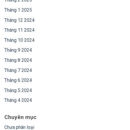
Tháng 1 2025
Tháng 12 2024
Tháng 11 2024
Tháng 10 2024
Tháng 9 2024
Tháng 8 2024
Tháng 7 2024
Tháng 6 2024
Tháng 5 2024
Tháng 4 2024
Chuyên mục
Chưa phân loại