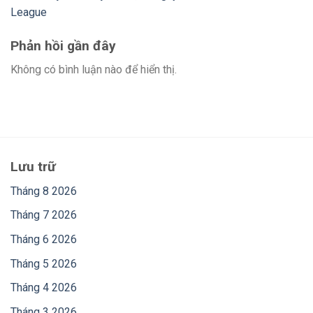
League
Phản hồi gần đây
Không có bình luận nào để hiển thị.
Lưu trữ
Tháng 8 2026
Tháng 7 2026
Tháng 6 2026
Tháng 5 2026
Tháng 4 2026
Tháng 3 2026