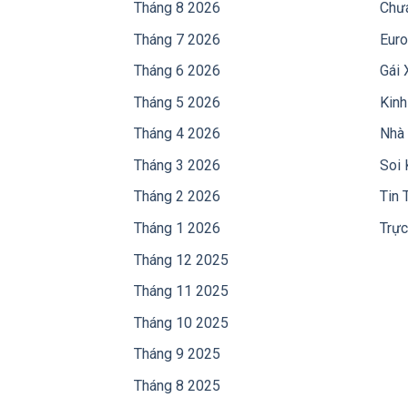
Tháng 8 2026
Chưa
Tháng 7 2026
Eur
Tháng 6 2026
Gái 
Tháng 5 2026
Kinh
Tháng 4 2026
Nhà 
Tháng 3 2026
Soi
Tháng 2 2026
Tin 
Tháng 1 2026
Trực
Tháng 12 2025
Tháng 11 2025
Tháng 10 2025
Tháng 9 2025
Tháng 8 2025