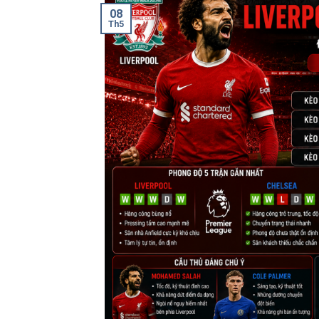
08
Th5