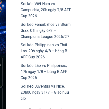
Soi kèo Việt Nam vs
Campuchia, 20h ngày 7/8 AFF
Cup 2026
Soi kèo Fenerbahce vs Sturm
Graz, 01h ngày 6/8 –
Champions League 2026/27
Soi kèo Philippines vs Thái
Lan, 20h ngày 4/8 – bảng B
AFF Cup 2026
Soi kèo Lào vs Philippines,
17h ngày 1/8 – bảng B AFF
Cup 2026
Soi kèo Juventus vs Nice,
23h00 ngày 31/7 – Giao hữu
clb