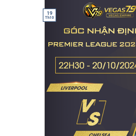
19
Th10