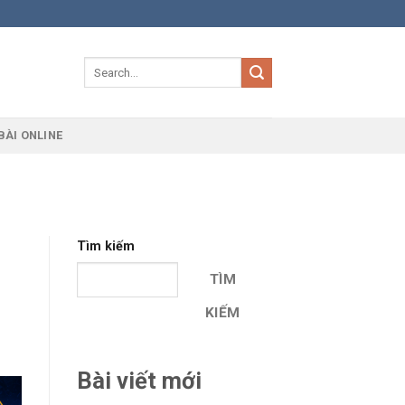
BÀI ONLINE
Tìm kiếm
TÌM
KIẾM
Bài viết mới