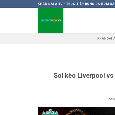
Skip
KHÁN ĐÀI A TV - TRỰC TIẾP BÓNG ĐÁ HÔM NA
to
content
KHANDAI 
Soi kèo Liverpool v
POS