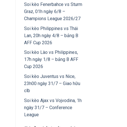
Soi kèo Fenerbahce vs Sturm
Graz, 01h ngày 6/8 –
Champions League 2026/27
Soi kèo Philippines vs Thái
Lan, 20h ngày 4/8 – bảng B
AFF Cup 2026
Soi kèo Lào vs Philippines,
17h ngày 1/8 – bảng B AFF
Cup 2026
Soi kèo Juventus vs Nice,
23h00 ngày 31/7 – Giao hữu
clb
Soi kèo Ajax vs Vojvodina, 1h
ngày 31/7 – Conference
League