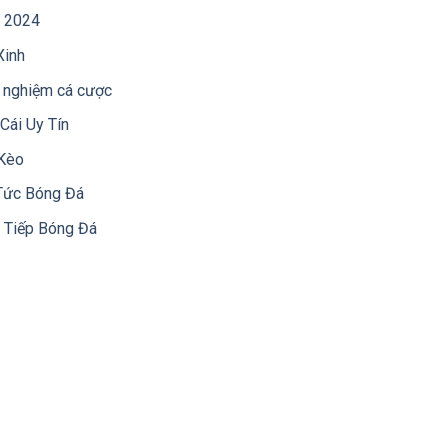
o 2024
Xinh
 nghiệm cá cược
Cái Uy Tín
 Kèo
Tức Bóng Đá
 Tiếp Bóng Đá