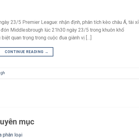
gày 23/5 Premier League: nhận định, phân tích kèo châu Á, tài xỉ
ếp đón Middlesbrough lúc 21h30 ngày 23/5 trong khuôn khổ
biệt quan trọng trong cuộc đua giành vị […]
CONTINUE READING
→
ugh
uyên mục
 phân loại