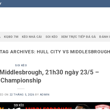
Y
A
KQBD 7M
KÈO NHÀ CÁI
SOI KÈO
XEM TRỰC TIẾP ĐÁ GÀ
ĐÁNH 
TAG ARCHIVES:
HULL CITY VS MIDDLESBROUG
SOI KÈO
s Middlesbrough, 21h30 ngày 23/5 –
Championship
ED ON
22 THÁNG 5, 2026
BY
ADMIN