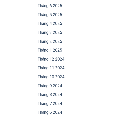
Tháng 6 2025
Tháng 5 2025
Tháng 4 2025
Tháng 3 2025
Tháng 2 2025
Tháng 1 2025
Tháng 12 2024
Tháng 11 2024
Tháng 10 2024
Tháng 9 2024
Tháng 8 2024
Tháng 7 2024
Tháng 6 2024