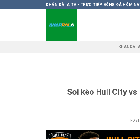
Skip
KHÁN ĐÀI A TV - TRỰC TIẾP BÓNG ĐÁ HÔM NA
to
content
KHANDAI 
Soi kèo Hull City v
POST