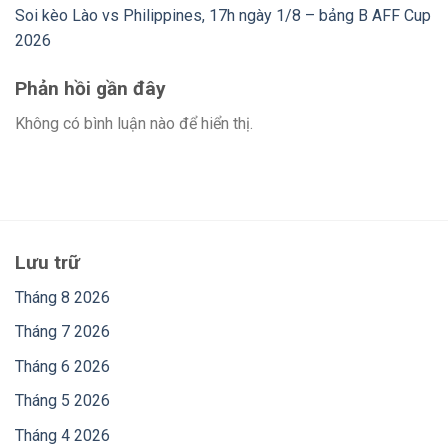
Soi kèo Lào vs Philippines, 17h ngày 1/8 – bảng B AFF Cup
2026
Phản hồi gần đây
Không có bình luận nào để hiển thị.
Lưu trữ
Tháng 8 2026
Tháng 7 2026
Tháng 6 2026
Tháng 5 2026
Tháng 4 2026