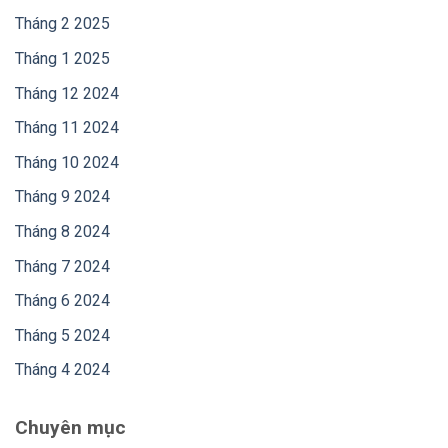
Tháng 2 2025
Tháng 1 2025
Tháng 12 2024
Tháng 11 2024
Tháng 10 2024
Tháng 9 2024
Tháng 8 2024
Tháng 7 2024
Tháng 6 2024
Tháng 5 2024
Tháng 4 2024
Chuyên mục