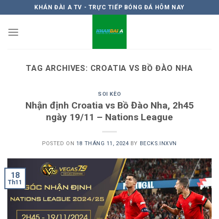
Skip
KHÁN ĐÀI A TV - TRỰC TIẾP BÓNG ĐÁ HÔM NAY
to
content
TAG ARCHIVES:
CROATIA VS BỒ ĐÀO NHA
SOI KÈO
Nhận định Croatia vs Bồ Đào Nha, 2h45
ngày 19/11 – Nations League
POSTED ON
18 THÁNG 11, 2024
BY
BECKS.INXVN
18
Th11