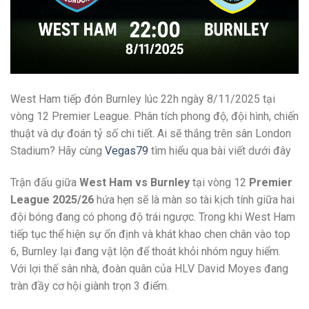
West Ham tiếp đón Burnley lúc 22h ngày 8/11/2025 tại
vòng 12 Premier League. Phân tích phong độ, đội hình, chiến
thuật và dự đoán tỷ số chi tiết. Ai sẽ thắng trên sân London
Stadium? Hãy cùng
Vegas79
tìm hiểu qua bài viết dưới đây
Trận đấu giữa
West Ham vs Burnley
tại vòng 12
Premier
League 2025/26
hứa hẹn sẽ là màn so tài kịch tính giữa hai
đội bóng đang có phong độ trái ngược. Trong khi West Ham
tiếp tục thể hiện sự ổn định và khát khao chen chân vào top
6, Burnley lại đang vật lộn để thoát khỏi nhóm nguy hiểm.
Với lợi thế sân nhà, đoàn quân của HLV David Moyes đang
tràn đầy cơ hội giành trọn 3 điểm.