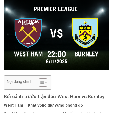
Nội dung chính
Bối cảnh trước trận đấu West Ham vs Burnley
West Ham – Khát vọng giữ vững phong độ