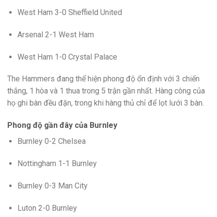
West Ham 3-0 Sheffield United
Arsenal 2-1 West Ham
West Ham 1-0 Crystal Palace
The Hammers đang thể hiện phong độ ổn định với 3 chiến
thắng, 1 hòa và 1 thua trong 5 trận gần nhất. Hàng công của
họ ghi bàn đều đặn, trong khi hàng thủ chỉ để lọt lưới 3 bàn.
Phong độ gần đây của Burnley
Burnley 0-2 Chelsea
Nottingham 1-1 Burnley
Burnley 0-3 Man City
Luton 2-0 Burnley