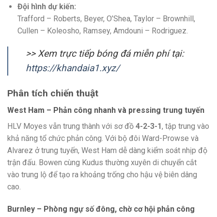
Đội hình dự kiến:
Trafford – Roberts, Beyer, O’Shea, Taylor – Brownhill,
Cullen – Koleosho, Ramsey, Amdouni – Rodriguez.
>> Xem trực tiếp bóng đá miễn phí tại:
https://khandaia1.xyz/
Phân tích chiến thuật
West Ham – Phản công nhanh và pressing trung tuyến
HLV Moyes vẫn trung thành với sơ đồ
4-2-3-1
, tập trung vào
khả năng tổ chức phản công. Với bộ đôi Ward-Prowse và
Alvarez ở trung tuyến, West Ham dễ dàng kiểm soát nhịp độ
trận đấu. Bowen cùng Kudus thường xuyên di chuyển cắt
vào trung lộ để tạo ra khoảng trống cho hậu vệ biên dâng
cao.
Burnley – Phòng ngự số đông, chờ cơ hội phản công