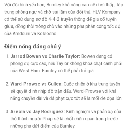
Với đội hình yếu hơn, Burnley khả năng cao sẽ chơi thấp, tập
trung phòng ngự và chờ sai lầm của đối thủ. HLV Kompany
có thể sử dụng sơ đồ 4-4-2 truyền thống để gia cố tuyến
giữa, đồng thời trông chờ vào những pha phản công tốc độ
của Amdouni và Koleosho.
Điểm nóng đáng chú ý
Jarrod Bowen vs Charlie Taylor:
Bowen đang có
phong độ cực cao, nếu Taylor không khóa chặt cánh phải
của West Ham, Burnley có thể phải trả giá.
Ward-Prowse vs Cullen:
Cuộc chiến ở khu trung tuyến
sẽ quyết định nhịp độ trận đấu. Ward-Prowse với khả
năng chuyền dài và đá phạt cực tốt sẽ là mối đe dọa lớn.
Areola vs Jay Rodriguez:
Kinh nghiệm và phản xạ của
thủ thành người Pháp sẽ là chốt chặn quan trọng trước
những pha dứt điểm của Burnley.