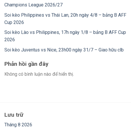
Champions League 2026/27
Soi kèo Philippines vs Thái Lan, 20h ngày 4/8 – bảng B AFF
Cup 2026
Soi kèo Lào vs Philippines, 17h ngày 1/8 – bảng B AFF Cup
2026
Soi kèo Juventus vs Nice, 23h00 ngày 31/7 – Giao hữu clb
Phản hồi gần đây
Không có bình luận nào để hiển thị.
Lưu trữ
Tháng 8 2026