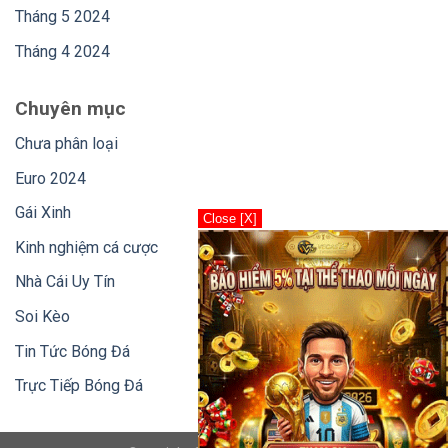
Tháng 5 2024
Tháng 4 2024
Chuyên mục
Chưa phân loại
Euro 2024
Gái Xinh
Close [X]
Kinh nghiệm cá cược
Nhà Cái Uy Tín
Soi Kèo
Tin Tức Bóng Đá
Trực Tiếp Bóng Đá