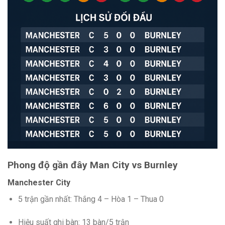
Phong độ gần đây Man City vs Burnley
Manchester City
5 trận gần nhất: Thắng 4 – Hòa 1 – Thua 0
Hiệu suất ghi bàn: 13 bàn/5 trận