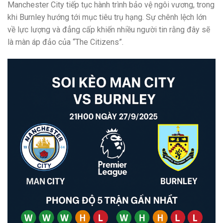
Manchester City tiếp tục hành trình bảo vệ ngôi vương, trong
khi Burnley hướng tới mục tiêu trụ hạng. Sự chênh lệch lớn
về lực lượng và đẳng cấp khiến nhiều người tin rằng đây sẽ
là màn áp đảo của “The Citizens”.