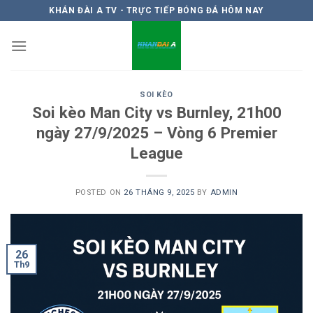
Skip
KHÁN ĐÀI A TV - TRỰC TIẾP BÓNG ĐÁ HÔM NAY
to
content
SOI KÈO
Soi kèo Man City vs Burnley, 21h00
ngày 27/9/2025 – Vòng 6 Premier
League
POSTED ON
26 THÁNG 9, 2025
BY
ADMIN
26
Th9