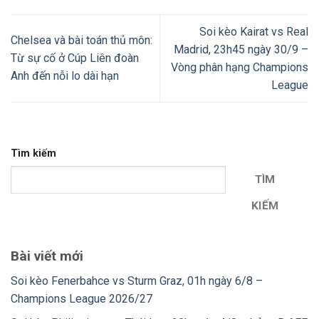
Soi kèo Kairat vs Real
Chelsea và bài toán thủ môn:
Madrid, 23h45 ngày 30/9 –
Từ sự cố ở Cúp Liên đoàn
Vòng phân hạng Champions
Anh đến nỗi lo dài hạn
League
Tìm kiếm
TÌM
KIẾM
Bài viết mới
Soi kèo Fenerbahce vs Sturm Graz, 01h ngày 6/8 –
Champions League 2026/27