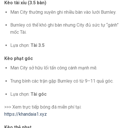
Kèo tài xỉu (3.5 bàn)
Man City thường xuyên ghi nhiều bàn vào lưới Burnley.
Burnley có thể khó ghi bàn nhưng City đủ sức tự “gánh”
mốc Tài.
Lựa chọn:
Tài 3.5
Kèo phạt góc
Man City sở hữu lối tấn công cánh mạnh mẽ.
Trung bình các trận gặp Burnley có từ 9–11 quả góc.
Lựa chọn:
Tài góc
>>> Xem trực tiếp bóng đá miễn phí tại:
https://khandaia1.xyz
Kèo thẻ phạt