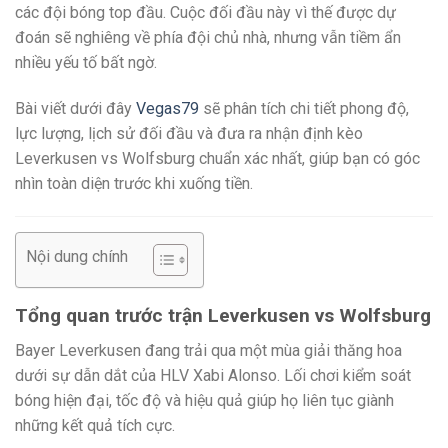
các đội bóng top đầu. Cuộc đối đầu này vì thế được dự
đoán sẽ nghiêng về phía đội chủ nhà, nhưng vẫn tiềm ẩn
nhiều yếu tố bất ngờ.
Bài viết dưới đây
Vegas79
sẽ phân tích chi tiết phong độ,
lực lượng, lịch sử đối đầu và đưa ra nhận định kèo
Leverkusen vs Wolfsburg chuẩn xác nhất, giúp bạn có góc
nhìn toàn diện trước khi xuống tiền.
Nội dung chính
Tổng quan trước trận Leverkusen vs Wolfsburg
Bayer Leverkusen đang trải qua một mùa giải thăng hoa
dưới sự dẫn dắt của HLV Xabi Alonso. Lối chơi kiểm soát
bóng hiện đại, tốc độ và hiệu quả giúp họ liên tục giành
những kết quả tích cực.