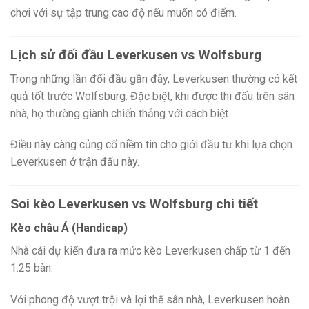
chơi với sự tập trung cao độ nếu muốn có điểm.
Lịch sử đối đầu Leverkusen vs Wolfsburg
Trong những lần đối đầu gần đây, Leverkusen thường có kết
quả tốt trước Wolfsburg. Đặc biệt, khi được thi đấu trên sân
nhà, họ thường giành chiến thắng với cách biệt.
Điều này càng củng cố niềm tin cho giới đầu tư khi lựa chọn
Leverkusen ở trận đấu này.
Soi kèo Leverkusen vs Wolfsburg chi tiết
Kèo châu Á (Handicap)
Nhà cái dự kiến đưa ra mức kèo Leverkusen chấp từ 1 đến
1.25 bàn.
Với phong độ vượt trội và lợi thế sân nhà, Leverkusen hoàn