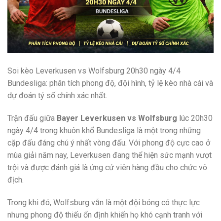
Soi kèo Leverkusen vs Wolfsburg 20h30 ngày 4/4
Bundesliga: phân tích phong độ, đội hình, tỷ lệ kèo nhà cái và
dự đoán tỷ số chính xác nhất.
Trận đấu giữa
Bayer Leverkusen vs Wolfsburg
lúc 20h30
ngày 4/4 trong khuôn khổ Bundesliga là một trong những
cặp đấu đáng chú ý nhất vòng đấu. Với phong độ cực cao ở
mùa giải năm nay, Leverkusen đang thể hiện sức mạnh vượt
trội và được đánh giá là ứng cử viên hàng đầu cho chức vô
địch.
Trong khi đó, Wolfsburg vẫn là một đội bóng có thực lực
nhưng phong độ thiếu ổn định khiến họ khó cạnh tranh với