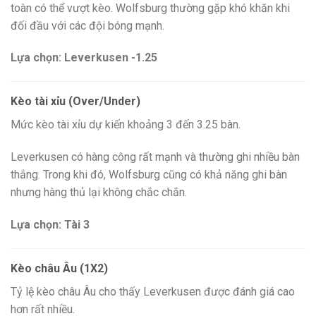
toàn có thể vượt kèo. Wolfsburg thường gặp khó khăn khi
đối đầu với các đội bóng mạnh.
Lựa chọn: Leverkusen -1.25
Kèo tài xỉu (Over/Under)
Mức kèo tài xỉu dự kiến khoảng 3 đến 3.25 bàn.
Leverkusen có hàng công rất mạnh và thường ghi nhiều bàn
thắng. Trong khi đó, Wolfsburg cũng có khả năng ghi bàn
nhưng hàng thủ lại không chắc chắn.
Lựa chọn: Tài 3
Kèo châu Âu (1X2)
Tỷ lệ kèo châu Âu cho thấy Leverkusen được đánh giá cao
hơn rất nhiều.