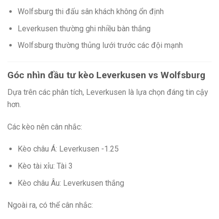
Wolfsburg thi đấu sân khách không ổn định
Leverkusen thường ghi nhiều bàn thắng
Wolfsburg thường thủng lưới trước các đội mạnh
Góc nhìn đầu tư kèo Leverkusen vs Wolfsburg
Dựa trên các phân tích, Leverkusen là lựa chọn đáng tin cậy
hơn.
Các kèo nên cân nhắc:
Kèo châu Á: Leverkusen -1.25
Kèo tài xỉu: Tài 3
Kèo châu Âu: Leverkusen thắng
Ngoài ra, có thể cân nhắc: