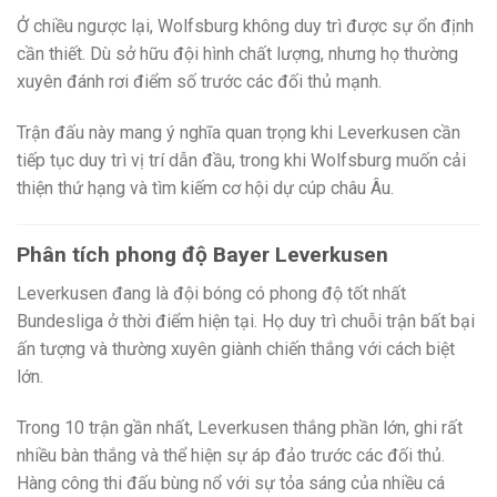
Ở chiều ngược lại, Wolfsburg không duy trì được sự ổn định
cần thiết. Dù sở hữu đội hình chất lượng, nhưng họ thường
xuyên đánh rơi điểm số trước các đối thủ mạnh.
Trận đấu này mang ý nghĩa quan trọng khi Leverkusen cần
tiếp tục duy trì vị trí dẫn đầu, trong khi Wolfsburg muốn cải
thiện thứ hạng và tìm kiếm cơ hội dự cúp châu Âu.
Phân tích phong độ Bayer Leverkusen
Leverkusen đang là đội bóng có phong độ tốt nhất
Bundesliga ở thời điểm hiện tại. Họ duy trì chuỗi trận bất bại
ấn tượng và thường xuyên giành chiến thắng với cách biệt
lớn.
Trong 10 trận gần nhất, Leverkusen thắng phần lớn, ghi rất
nhiều bàn thắng và thể hiện sự áp đảo trước các đối thủ.
Hàng công thi đấu bùng nổ với sự tỏa sáng của nhiều cá