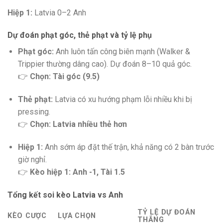
Hiệp 1:
Latvia 0–2 Anh
Dự đoán phạt góc, thẻ phạt và tỷ lệ phụ
Phạt góc:
Anh luôn tấn công biên mạnh (Walker &
Trippier thường dâng cao). Dự đoán 8–10 quả góc.
👉
Chọn: Tài góc (9.5)
Thẻ phạt:
Latvia có xu hướng phạm lỗi nhiều khi bị
pressing.
👉
Chọn: Latvia nhiều thẻ hơn
Hiệp 1:
Anh sớm áp đặt thế trận, khả năng có 2 bàn trước
giờ nghỉ.
👉
Kèo hiệp 1: Anh -1, Tài 1.5
Tổng kết soi kèo Latvia vs Anh
TỶ LỆ DỰ ĐOÁN
KÈO CƯỢC
LỰA CHỌN
THẮNG