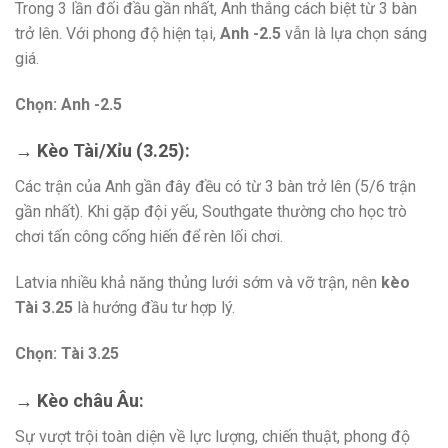
Trong 3 lần đối đầu gần nhất, Anh thắng cách biệt từ 3 bàn
trở lên. Với phong độ hiện tại,
Anh -2.5
vẫn là lựa chọn sáng
giá.
Chọn: Anh -2.5
→ Kèo Tài/Xỉu (3.25):
Các trận của Anh gần đây đều có từ 3 bàn trở lên (5/6 trận
gần nhất). Khi gặp đội yếu, Southgate thường cho học trò
chơi tấn công cống hiến để rèn lối chơi.
Latvia nhiều khả năng thủng lưới sớm và vỡ trận, nên
kèo
Tài 3.25
là hướng đầu tư hợp lý.
Chọn: Tài 3.25
→ Kèo châu Âu:
Sự vượt trội toàn diện về lực lượng, chiến thuật, phong độ