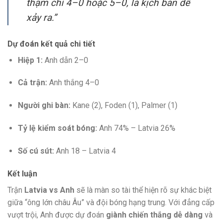
thậm chí 4–0 hoặc 5–0, là kịch bản dễ
xảy ra.”
Dự đoán kết quả chi tiết
Hiệp 1:
Anh dẫn 2–0
Cả trận:
Anh thắng 4–0
Người ghi bàn:
Kane (2), Foden (1), Palmer (1)
Tỷ lệ kiểm soát bóng:
Anh 74% – Latvia 26%
Số cú sút:
Anh 18 – Latvia 4
Kết luận
Trận
Latvia vs Anh
sẽ là màn so tài thể hiện rõ sự khác biệt
giữa “ông lớn châu Âu” và đội bóng hạng trung. Với đẳng cấp
vượt trội, Anh được dự đoán
giành chiến thắng dễ dàng
và