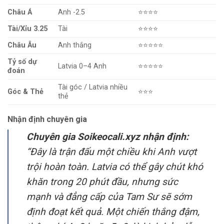
Châu Á
Anh -2.5
⭐⭐⭐⭐
Tài/Xỉu 3.25
Tài
⭐⭐⭐⭐
Châu Âu
Anh thắng
⭐⭐⭐⭐⭐
Tỷ số dự
Latvia 0–4 Anh
⭐⭐⭐⭐⭐
đoán
Tài góc / Latvia nhiều
Góc & Thẻ
⭐⭐⭐
thẻ
Nhận định chuyên gia
Chuyên gia Soikeocali.xyz nhận định:
“Đây là trận đấu một chiều khi Anh vượt
trội hoàn toàn. Latvia có thể gây chút khó
khăn trong 20 phút đầu, nhưng sức
mạnh và đẳng cấp của Tam Sư sẽ sớm
định đoạt kết quả. Một chiến thắng đậm,