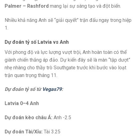
Palmer – Rashford
mang lại sự sáng tạo và đột biến.
Nhiều khả năng Anh sẽ “giải quyết” trận đấu ngay trong hiệp
1.
Dự đoán tỷ số Latvia vs Anh
Với phong độ và lực lượng vượt trội, Anh hoàn toàn có thể
giành chiến thắng áp đảo. Dự kiến đây sẽ là màn “tập dượt”
nhẹ nhàng cho thầy trò Southgate trước khi bước vào loạt
trận quan trọng tháng 11.
Dự đoán tỷ số từ
Vegas79
:
Latvia 0–4 Anh
Dự đoán kèo châu Á:
Anh -2.5
Dự đoán Tài/Xỉu:
Tài 3.25