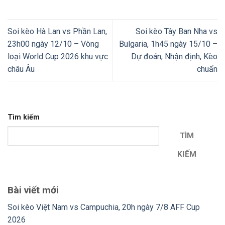
Soi kèo Hà Lan vs Phần Lan,
Soi kèo Tây Ban Nha vs
23h00 ngày 12/10 – Vòng
Bulgaria, 1h45 ngày 15/10 –
loại World Cup 2026 khu vực
Dự đoán, Nhận định, Kèo
châu Âu
chuẩn
Tìm kiếm
TÌM
KIẾM
Bài viết mới
Soi kèo Việt Nam vs Campuchia, 20h ngày 7/8 AFF Cup
2026