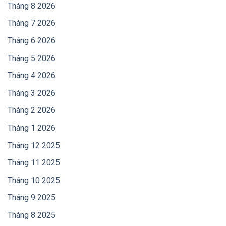
Tháng 8 2026
Tháng 7 2026
Tháng 6 2026
Tháng 5 2026
Tháng 4 2026
Tháng 3 2026
Tháng 2 2026
Tháng 1 2026
Tháng 12 2025
Tháng 11 2025
Tháng 10 2025
Tháng 9 2025
Tháng 8 2025