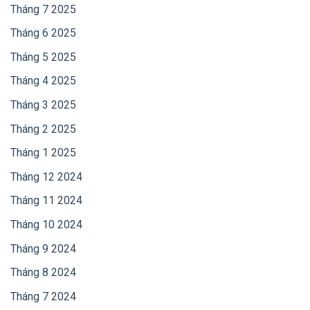
Tháng 7 2025
Tháng 6 2025
Tháng 5 2025
Tháng 4 2025
Tháng 3 2025
Tháng 2 2025
Tháng 1 2025
Tháng 12 2024
Tháng 11 2024
Tháng 10 2024
Tháng 9 2024
Tháng 8 2024
Tháng 7 2024