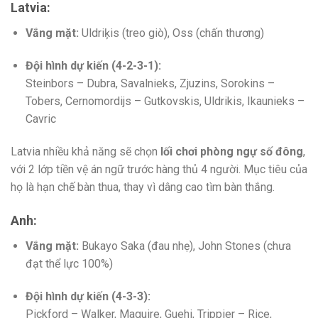
Latvia:
Vắng mặt:
Uldriķis (treo giò), Oss (chấn thương)
Đội hình dự kiến (4-2-3-1):
Steinbors – Dubra, Savalnieks, Zjuzins, Sorokins –
Tobers, Cernomordijs – Gutkovskis, Uldrikis, Ikaunieks –
Cavric
Latvia nhiều khả năng sẽ chọn
lối chơi phòng ngự số đông
,
với 2 lớp tiền vệ án ngữ trước hàng thủ 4 người. Mục tiêu của
họ là hạn chế bàn thua, thay vì dâng cao tìm bàn thắng.
Anh:
Vắng mặt:
Bukayo Saka (đau nhẹ), John Stones (chưa
đạt thể lực 100%)
Đội hình dự kiến (4-3-3):
Pickford – Walker, Maguire, Guehi, Trippier – Rice,