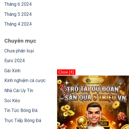
Tháng 6 2024
Tháng 5 2024
Tháng 4 2024
Chuyên mục
Chưa phân loại
Euro 2024
Gái Xinh
Close [X]
Kinh nghiệm cá cược
Nhà Cái Uy Tín
Soi Kèo
Tin Tức Bóng Đá
Trực Tiếp Bóng Đá