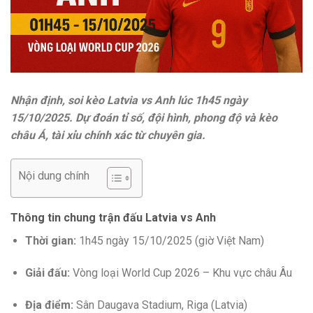
Nhận định, soi kèo Latvia vs Anh lúc 1h45 ngày
15/10/2025. Dự đoán tỉ số, đội hình, phong độ và kèo
châu Á, tài xỉu chính xác từ chuyên gia.
Nội dung chính
Thông tin chung trận đấu Latvia vs Anh
Thời gian:
1h45 ngày 15/10/2025 (giờ Việt Nam)
Giải đấu:
Vòng loại World Cup 2026 – Khu vực châu Âu
Địa điểm:
Sân Daugava Stadium, Riga (Latvia)