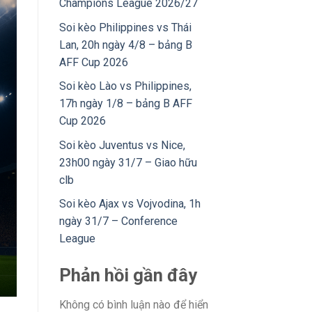
Champions League 2026/27
Soi kèo Philippines vs Thái
Lan, 20h ngày 4/8 – bảng B
AFF Cup 2026
Soi kèo Lào vs Philippines,
17h ngày 1/8 – bảng B AFF
Cup 2026
Soi kèo Juventus vs Nice,
23h00 ngày 31/7 – Giao hữu
clb
Soi kèo Ajax vs Vojvodina, 1h
ngày 31/7 – Conference
League
Phản hồi gần đây
Không có bình luận nào để hiển