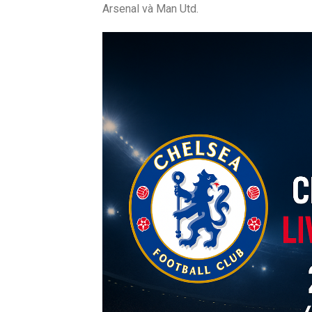
Arsenal và Man Utd.