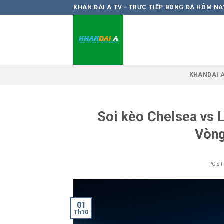
Skip
KHÁN ĐÀI A TV - TRỰC TIẾP BÓNG ĐÁ HÔM NA
to
content
KHANDAI 
Soi kèo Chelsea vs 
Vòng
POST
01
Th10