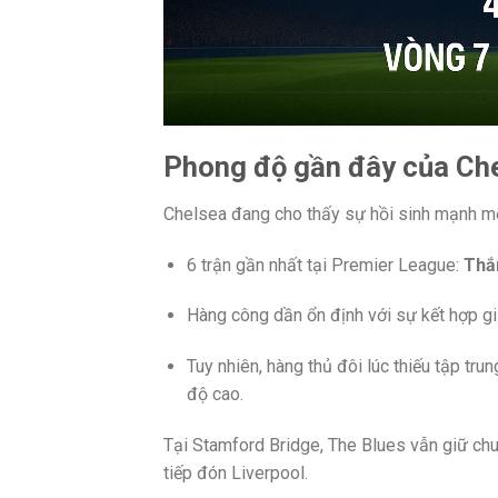
Phong độ gần đây của Ch
Chelsea đang cho thấy sự hồi sinh mạnh m
6 trận gần nhất tại Premier League:
Thắn
Hàng công dần ổn định với sự kết hợp g
Tuy nhiên, hàng thủ đôi lúc thiếu tập tru
độ cao.
Tại Stamford Bridge, The Blues vẫn giữ chuỗ
tiếp đón Liverpool.