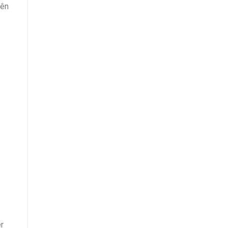
rên
r