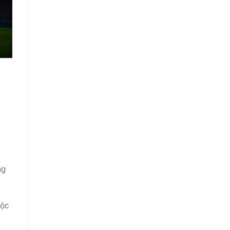
ng
uộc