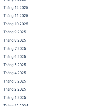
Tháng 12 2025
Tháng 11 2025
Tháng 10 2025
Tháng 9 2025
Tháng 8 2025
Tháng 7 2025
Tháng 6 2025
Tháng 5 2025
Tháng 4 2025
Tháng 3 2025
Tháng 2 2025
Tháng 1 2025
Tháng 12 2024