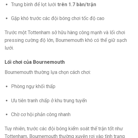
Trung bình để lọt lưới
trên 1.7 bàn/trận
Gặp khó trước các đội bóng chơi tốc độ cao
Trước một Tottenham sở hữu hàng công mạnh và lối chơi
pressing cường độ lớn, Bournemouth khó có thể giữ sạch
lưới.
Lối chơi của Bournemouth
Bournemouth thường lựa chọn cách chơi:
Phòng ngự khối thấp
Ưu tiên tranh chấp ở khu trung tuyến
Chờ cơ hội phản công nhanh
Tuy nhiên, trước các đội bóng kiểm soát thế trận tốt như
Tottenham, Bournemouth thường xuyên rơi vào tình trạng