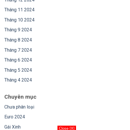
Tháng 11 2024
Tháng 10 2024
Tháng 9 2024
Tháng 8 2024
Tháng 7 2024
Tháng 6 2024
Tháng 5 2024
Tháng 4 2024
Chuyên mục
Chưa phân loại
Euro 2024
Gái Xinh
Close [X]