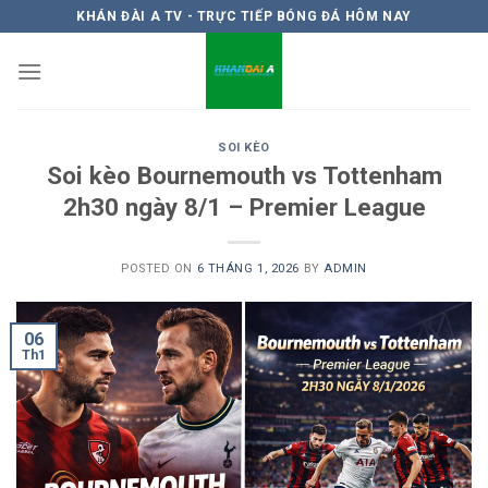
Skip
KHÁN ĐÀI A TV - TRỰC TIẾP BÓNG ĐÁ HÔM NAY
to
content
SOI KÈO
Soi kèo Bournemouth vs Tottenham
2h30 ngày 8/1 – Premier League
POSTED ON
6 THÁNG 1, 2026
BY
ADMIN
06
Th1