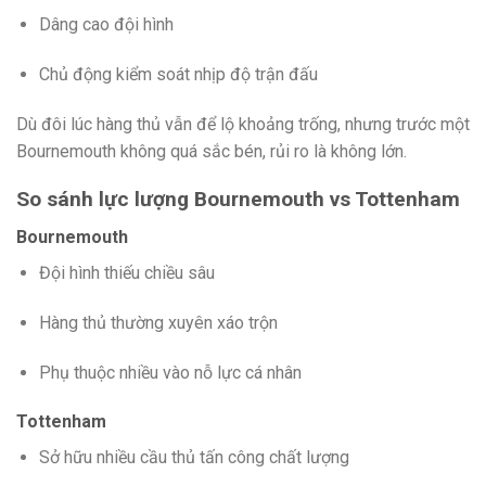
Dâng cao đội hình
Chủ động kiểm soát nhịp độ trận đấu
Dù đôi lúc hàng thủ vẫn để lộ khoảng trống, nhưng trước một
Bournemouth không quá sắc bén, rủi ro là không lớn.
So sánh lực lượng Bournemouth vs Tottenham
Bournemouth
Đội hình thiếu chiều sâu
Hàng thủ thường xuyên xáo trộn
Phụ thuộc nhiều vào nỗ lực cá nhân
Tottenham
Sở hữu nhiều cầu thủ tấn công chất lượng