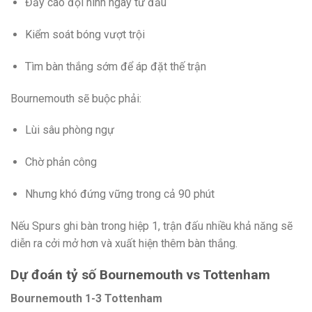
Đẩy cao đội hình ngay từ đầu
Kiểm soát bóng vượt trội
Tìm bàn thắng sớm để áp đặt thế trận
Bournemouth sẽ buộc phải:
Lùi sâu phòng ngự
Chờ phản công
Nhưng khó đứng vững trong cả 90 phút
Nếu Spurs ghi bàn trong hiệp 1, trận đấu nhiều khả năng sẽ
diễn ra cởi mở hơn và xuất hiện thêm bàn thắng.
Dự đoán tỷ số Bournemouth vs Tottenham
Bournemouth 1-3 Tottenham