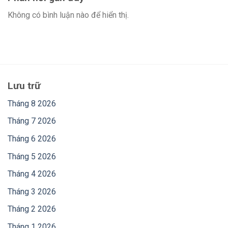
Không có bình luận nào để hiển thị.
Lưu trữ
Tháng 8 2026
Tháng 7 2026
Tháng 6 2026
Tháng 5 2026
Tháng 4 2026
Tháng 3 2026
Tháng 2 2026
Tháng 1 2026