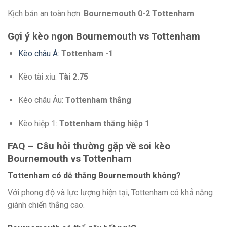
Kịch bản an toàn hơn:
Bournemouth 0-2 Tottenham
Gợi ý kèo ngon Bournemouth vs Tottenham
Kèo châu Á
:
Tottenham -1
Kèo tài xỉu:
Tài 2.75
Kèo châu Âu:
Tottenham thắng
Kèo hiệp 1:
Tottenham thắng hiệp 1
FAQ – Câu hỏi thường gặp về soi kèo
Bournemouth vs Tottenham
Tottenham có dễ thắng Bournemouth không?
Với phong độ và lực lượng hiện tại, Tottenham có khả năng
giành chiến thắng cao.