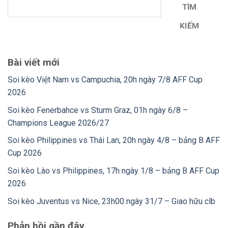
TÌM
KIẾM
Bài viết mới
Soi kèo Việt Nam vs Campuchia, 20h ngày 7/8 AFF Cup
2026
Soi kèo Fenerbahce vs Sturm Graz, 01h ngày 6/8 –
Champions League 2026/27
Soi kèo Philippines vs Thái Lan, 20h ngày 4/8 – bảng B AFF
Cup 2026
Soi kèo Lào vs Philippines, 17h ngày 1/8 – bảng B AFF Cup
2026
Soi kèo Juventus vs Nice, 23h00 ngày 31/7 – Giao hữu clb
Phản hồi gần đây