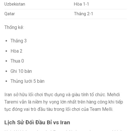
Uzbekistan
Hòa 1-1
Qatar
Thắng 2-1
Thống kê:
Thắng 3
Hòa 2
Thua 0
Ghi 10 bàn
Thủng lưới 5 bàn
Iran sở hữu lối chơi thực dụng và giàu tính tổ chức. Mehdi
Taremi vẫn là niềm hy vọng lớn nhất trên hàng công khi tiếp
tục đóng vai trò đầu tàu trong lối chơi của Team Melli.
Lịch Sử Đối Đầu Bỉ vs Iran