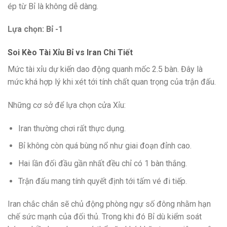
ép từ Bỉ là không dễ dàng.
Lựa chọn: Bỉ -1
Soi Kèo Tài Xỉu Bỉ vs Iran Chi Tiết
Mức tài xỉu dự kiến dao động quanh mốc 2.5 bàn. Đây là
mức khá hợp lý khi xét tới tính chất quan trọng của trận đấu.
Những cơ sở để lựa chọn cửa Xỉu:
Iran thường chơi rất thực dụng.
Bỉ không còn quá bùng nổ như giai đoạn đỉnh cao.
Hai lần đối đầu gần nhất đều chỉ có 1 bàn thắng.
Trận đấu mang tính quyết định tới tấm vé đi tiếp.
Iran chắc chắn sẽ chủ động phòng ngự số đông nhằm hạn
chế sức mạnh của đối thủ. Trong khi đó Bỉ dù kiểm soát