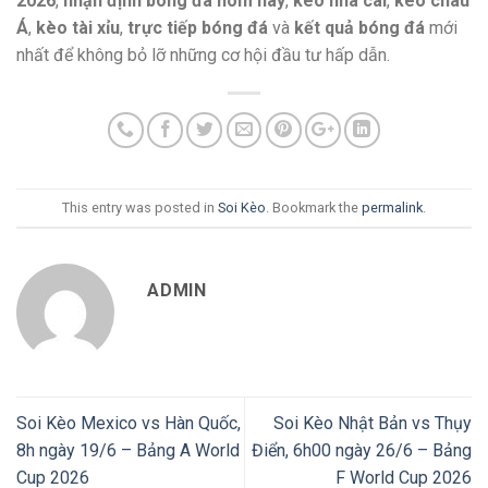
2026
,
nhận định bóng đá hôm nay
,
kèo nhà cái
,
kèo châu
Á
,
kèo tài xỉu
,
trực tiếp bóng đá
và
kết quả bóng đá
mới
nhất để không bỏ lỡ những cơ hội đầu tư hấp dẫn.
This entry was posted in
Soi Kèo
. Bookmark the
permalink
.
ADMIN
Soi Kèo Mexico vs Hàn Quốc,
Soi Kèo Nhật Bản vs Thụy
8h ngày 19/6 – Bảng A World
Điển, 6h00 ngày 26/6 – Bảng
Cup 2026
F World Cup 2026