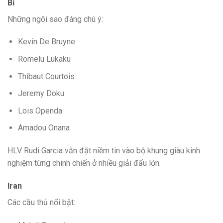
Bỉ
Những ngôi sao đáng chú ý:
Kevin De Bruyne
Romelu Lukaku
Thibaut Courtois
Jeremy Doku
Lois Openda
Amadou Onana
HLV Rudi Garcia vẫn đặt niềm tin vào bộ khung giàu kinh
nghiệm từng chinh chiến ở nhiều giải đấu lớn.
Iran
Các cầu thủ nổi bật: