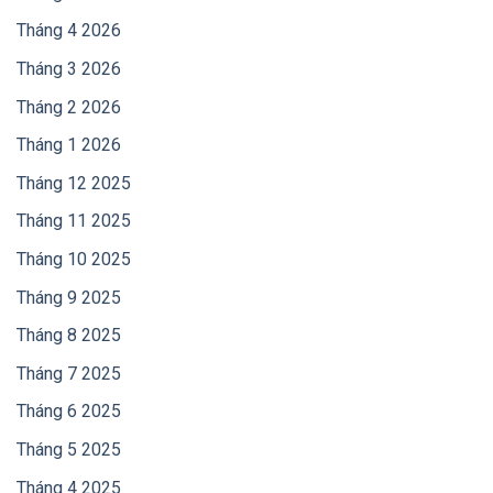
Tháng 4 2026
Tháng 3 2026
Tháng 2 2026
Tháng 1 2026
Tháng 12 2025
Tháng 11 2025
Tháng 10 2025
Tháng 9 2025
Tháng 8 2025
Tháng 7 2025
Tháng 6 2025
Tháng 5 2025
Tháng 4 2025