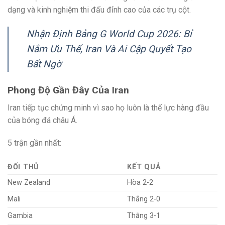
dạng và kinh nghiệm thi đấu đỉnh cao của các trụ cột.
Nhận Định Bảng G World Cup 2026: Bỉ
Nắm Ưu Thế, Iran Và Ai Cập Quyết Tạo
Bất Ngờ
Phong Độ Gần Đây Của Iran
Iran tiếp tục chứng minh vì sao họ luôn là thế lực hàng đầu
của bóng đá châu Á.
5 trận gần nhất:
ĐỐI THỦ
KẾT QUẢ
New Zealand
Hòa 2-2
Mali
Thắng 2-0
Gambia
Thắng 3-1