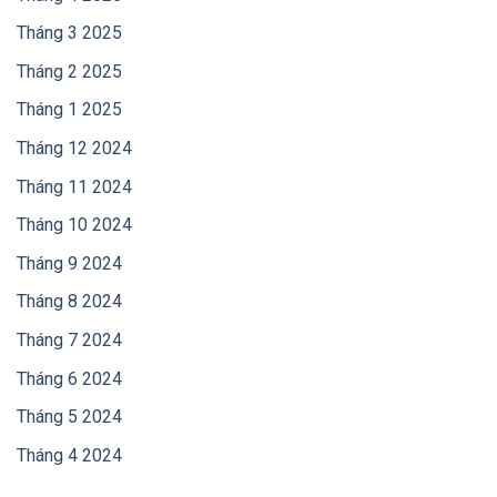
Tháng 3 2025
Tháng 2 2025
Tháng 1 2025
Tháng 12 2024
Tháng 11 2024
Tháng 10 2024
Tháng 9 2024
Tháng 8 2024
Tháng 7 2024
Tháng 6 2024
Tháng 5 2024
Tháng 4 2024