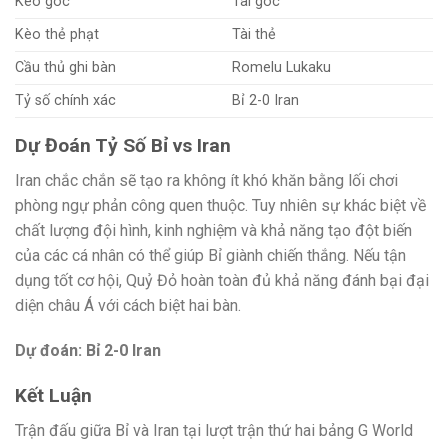
Kèo góc
Tài góc
Kèo thẻ phạt
Tài thẻ
Cầu thủ ghi bàn
Romelu Lukaku
Tỷ số chính xác
Bỉ 2-0 Iran
Dự Đoán Tỷ Số Bỉ vs Iran
Iran chắc chắn sẽ tạo ra không ít khó khăn bằng lối chơi
phòng ngự phản công quen thuộc. Tuy nhiên sự khác biệt về
chất lượng đội hình, kinh nghiệm và khả năng tạo đột biến
của các cá nhân có thể giúp Bỉ giành chiến thắng. Nếu tận
dụng tốt cơ hội, Quỷ Đỏ hoàn toàn đủ khả năng đánh bại đại
diện châu Á với cách biệt hai bàn.
Dự đoán: Bỉ 2-0 Iran
Kết Luận
Trận đấu giữa Bỉ và Iran tại lượt trận thứ hai bảng G World