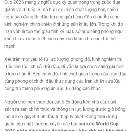
Cup 2026 mang ý nghĩa cực kỳ quan trọng trong cuộc đua
giành vé đi tiếp. Bỉ sở hữu đội hình chất lượng hơn, nhiều
ngôi sao đang thi đấu tại các giải hàng đầu châu Âu cùng
kinh nghiệm chinh chiến ở những sân khấu lớn. Trong khi đó
Iran vẫn là tập thể giàu tính kỷ luật, sở hữu hàng phòng ngự
khó chịu và luôn biết cách gây khó khăn cho các đối thủ
mạnh.
Xét trên mọi yếu tố từ lực lượng, phong độ, kinh nghiệm thi
đấu cho tới lịch sử đối đầu, Bỉ vẫn là lựa chọn sáng giá hơn
ở kèo châu Á. Bên cạnh đó, tính chất quan trọng của trận đấu
cùng phong cách thi đấu thực dụng của Iran khiến cửa Xỉu
cũng trở thành phương án đầu tư đáng cân nhắc.
Người chơi nên theo dõi sát biến động kèo nhà cái, danh
sách ra sân chính thức và thông tin lực lượng trước giờ bóng
lăn để có quyết định đầu tư hợp lý nhất. Đồng thời đừng
quên cập nhật thường xuyên các bài
soi kèo World Cup