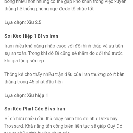
bóng nhiều hơn nhưng có thể gặp khó khăn trong việc xuyên
thủng hệ thống phòng ngự được tổ chức tốt.
Lựa chọn: Xỉu 2.5
Soi Kèo Hiệp 1 Bỉ vs Iran
Iran nhiều khả năng nhập cuộc với đội hình thấp và ưu tiên
sự an toàn. Trong khi đó Bỉ cũng sẽ thăm dò đối thủ trước
khi gia tăng sức ép.
Thống kê cho thấy nhiều trận đấu của Iran thường có ít bàn
thắng trong 45 phút đầu tiên.
Lựa chọn: Xỉu hiệp 1
Soi Kèo Phạt Góc Bỉ vs Iran
Bỉ sở hữu nhiều cầu thủ chạy cánh tốc độ như Doku hay
Trossard. Khả năng tấn công biên liên tục sẽ giúp Quỷ Đỏ