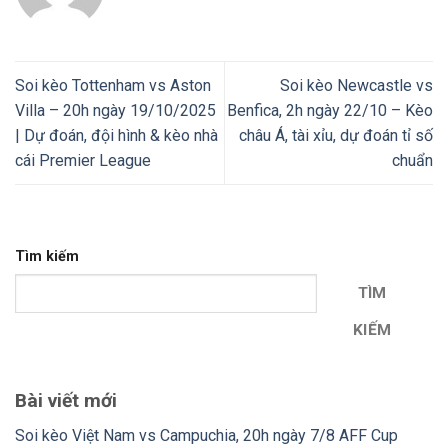
Soi kèo Tottenham vs Aston
Soi kèo Newcastle vs
Villa – 20h ngày 19/10/2025
Benfica, 2h ngày 22/10 – Kèo
| Dự đoán, đội hình & kèo nhà
châu Á, tài xỉu, dự đoán tỉ số
cái Premier League
chuẩn
Tìm kiếm
TÌM
KIẾM
Bài viết mới
Soi kèo Việt Nam vs Campuchia, 20h ngày 7/8 AFF Cup