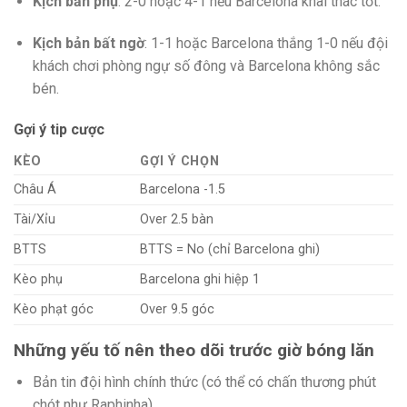
Kịch bản phụ
: 2-0 hoặc 4-1 nếu Barcelona khai thác tốt.
Kịch bản bất ngờ
: 1-1 hoặc Barcelona thắng 1-0 nếu đội
khách chơi phòng ngự số đông và Barcelona không sắc
bén.
Gợi ý tip cược
KÈO
GỢI Ý CHỌN
Châu Á
Barcelona -1.5
Tài/Xỉu
Over 2.5 bàn
BTTS
BTTS = No (chỉ Barcelona ghi)
Kèo phụ
Barcelona ghi hiệp 1
Kèo phạt góc
Over 9.5 góc
Những yếu tố nên theo dõi trước giờ bóng lăn
Bản tin đội hình chính thức (có thể có chấn thương phút
chót như Raphinha).