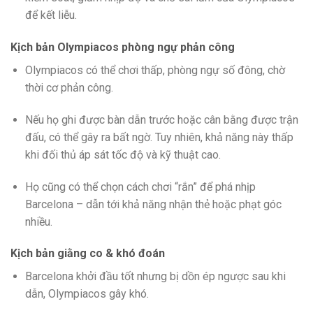
để kết liễu.
Kịch bản Olympiacos phòng ngự phản công
Olympiacos có thể chơi thấp, phòng ngự số đông, chờ
thời cơ phản công.
Nếu họ ghi được bàn dẫn trước hoặc cân bằng được trận
đấu, có thể gây ra bất ngờ. Tuy nhiên, khả năng này thấp
khi đối thủ áp sát tốc độ và kỹ thuật cao.
Họ cũng có thể chọn cách chơi “rắn” để phá nhịp
Barcelona – dẫn tới khả năng nhận thẻ hoặc phạt góc
nhiều.
Kịch bản giằng co & khó đoán
Barcelona khởi đầu tốt nhưng bị dồn ép ngược sau khi
dẫn, Olympiacos gây khó.