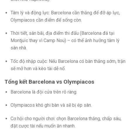
Tâm lý và động lực: Barcelona cần thắng để đỡ áp lực,
Olympiacos cần điểm để sống còn.
Thời tiết, sân bãi, địa điểm thi đấu (Barcelona đá tại
Montjuïc thay vì Camp Nou) – có thể ảnh hưởng tâm lý
sân nhà.
Tốc độ nhập cuộc: Nếu Barcelona có bàn thắng sớm, trận
sẽ mở hơn và kèo tài dễ nổ.
Tổng kết Barcelona vs Olympiacos
Barcelona là đội cửa trên rõ ràng.
Olympiacos khó ghi bàn và sẽ bị ép sân.
Cơ hội cho người chơi: chọn Barcelona thắng, chấp sâu,
đặt cược tài nếu muốn ăn nhanh.