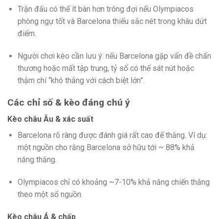
Trận đấu có thể ít bàn hơn trông đợi nếu Olympiacos
phòng ngự tốt và Barcelona thiếu sắc nét trong khâu dứt
điểm.
Người chơi kèo cần lưu ý: nếu Barcelona gặp vấn đề chấn
thương hoặc mất tập trung, tỷ số có thể sát nút hoặc
thậm chí “khó thắng với cách biệt lớn”.
Các chỉ số & kèo đáng chú ý
Kèo châu Âu & xác suất
Barcelona rõ ràng được đánh giá rất cao để thắng. Ví dụ:
một nguồn cho rằng Barcelona sở hữu tới ~ 88% khả
năng thắng.
Olympiacos chỉ có khoảng ~7-10% khả năng chiến thắng
theo một số nguồn.
Kèo châu Á & chấp