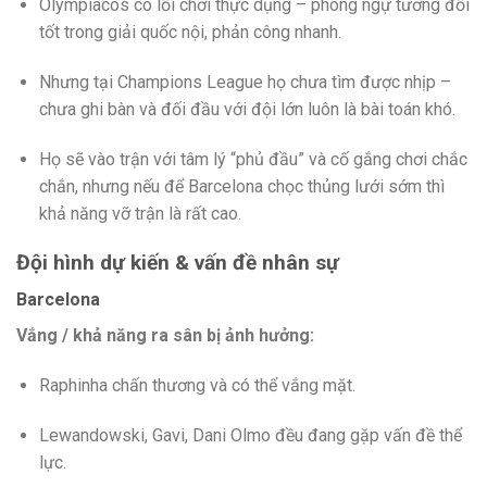
Olympiacos có lối chơi thực dụng – phòng ngự tương đối
tốt trong giải quốc nội, phản công nhanh.
Nhưng tại Champions League họ chưa tìm được nhịp –
chưa ghi bàn và đối đầu với đội lớn luôn là bài toán khó.
Họ sẽ vào trận với tâm lý “phủ đầu” và cố gắng chơi chắc
chắn, nhưng nếu để Barcelona chọc thủng lưới sớm thì
khả năng vỡ trận là rất cao.
Đội hình dự kiến & vấn đề nhân sự
Barcelona
Vắng / khả năng ra sân bị ảnh hưởng:
Raphinha chấn thương và có thể vắng mặt.
Lewandowski, Gavi, Dani Olmo đều đang gặp vấn đề thể
lực.