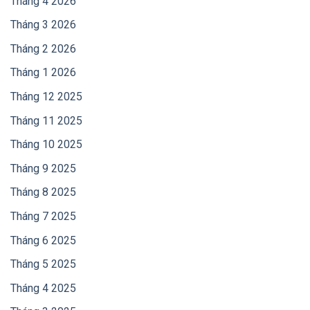
Tháng 4 2026
Tháng 3 2026
Tháng 2 2026
Tháng 1 2026
Tháng 12 2025
Tháng 11 2025
Tháng 10 2025
Tháng 9 2025
Tháng 8 2025
Tháng 7 2025
Tháng 6 2025
Tháng 5 2025
Tháng 4 2025