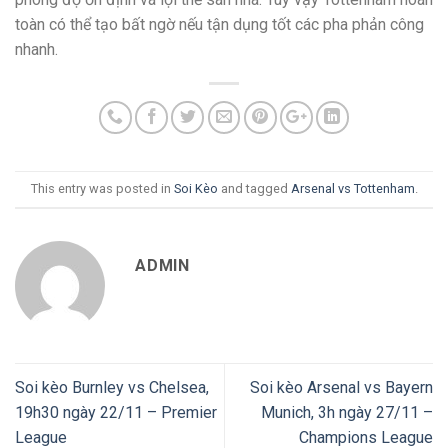
toàn có thể tạo bất ngờ nếu tận dụng tốt các pha phản công
nhanh.
This entry was posted in
Soi Kèo
and tagged
Arsenal vs Tottenham
.
ADMIN
Soi kèo Burnley vs Chelsea,
Soi kèo Arsenal vs Bayern
19h30 ngày 22/11 – Premier
Munich, 3h ngày 27/11 –
League
Champions League