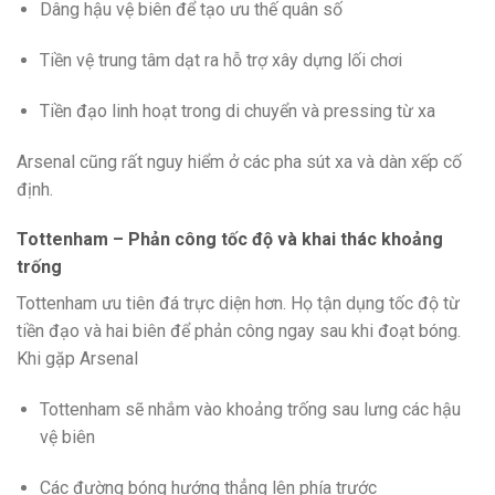
Dâng hậu vệ biên để tạo ưu thế quân số
Tiền vệ trung tâm dạt ra hỗ trợ xây dựng lối chơi
Tiền đạo linh hoạt trong di chuyển và pressing từ xa
Arsenal cũng rất nguy hiểm ở các pha sút xa và dàn xếp cố
định.
Tottenham – Phản công tốc độ và khai thác khoảng
trống
Tottenham ưu tiên đá trực diện hơn. Họ tận dụng tốc độ từ
tiền đạo và hai biên để phản công ngay sau khi đoạt bóng.
Khi gặp Arsenal
Tottenham sẽ nhắm vào khoảng trống sau lưng các hậu
vệ biên
Các đường bóng hướng thẳng lên phía trước