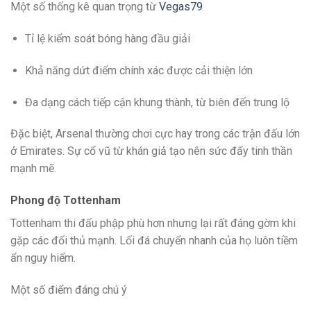
Một số thống kê quan trọng từ
Vegas79
Tỉ lệ kiểm soát bóng hàng đầu giải
Khả năng dứt điểm chính xác được cải thiện lớn
Đa dạng cách tiếp cận khung thành, từ biên đến trung lộ
Đặc biệt, Arsenal thường chơi cực hay trong các trận đấu lớn
ở Emirates. Sự cổ vũ từ khán giả tạo nên sức đẩy tinh thần
mạnh mẽ.
Phong độ Tottenham
Tottenham thi đấu phập phù hơn nhưng lại rất đáng gờm khi
gặp các đối thủ mạnh. Lối đá chuyển nhanh của họ luôn tiềm
ẩn nguy hiểm.
Một số điểm đáng chú ý