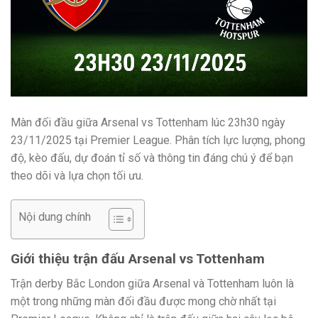
Màn đối đầu giữa Arsenal vs Tottenham lúc 23h30 ngày
23/11/2025 tại Premier League. Phân tích lực lượng, phong
độ, kèo đấu, dự đoán tỉ số và thông tin đáng chú ý để bạn
theo dõi và lựa chọn tối ưu.
Nội dung chính
Giới thiệu trận đấu Arsenal vs Tottenham
Trận derby Bắc London giữa Arsenal và Tottenham luôn là
một trong những màn đối đầu được mong chờ nhất tại