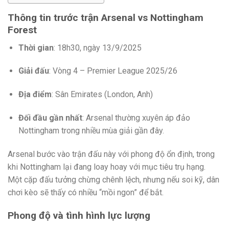
Thông tin trước trận Arsenal vs Nottingham
Forest
Thời gian
: 18h30, ngày 13/9/2025
Giải đấu
: Vòng 4 – Premier League 2025/26
Địa điểm
: Sân Emirates (London, Anh)
Đối đầu gần nhất
: Arsenal thường xuyên áp đảo
Nottingham trong nhiều mùa giải gần đây.
Arsenal bước vào trận đấu này với phong độ ổn định, trong
khi Nottingham lại đang loay hoay với mục tiêu trụ hạng.
Một cặp đấu tưởng chừng chênh lệch, nhưng nếu soi kỹ, dân
chơi kèo sẽ thấy có nhiều “mồi ngon” để bắt.
Phong độ và tình hình lực lượng