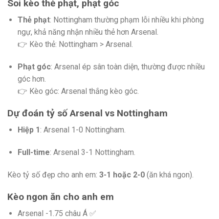
Soi kèo thẻ phạt, phạt góc
Thẻ phạt
: Nottingham thường phạm lỗi nhiều khi phòng
ngự, khả năng nhận nhiều thẻ hơn Arsenal.
👉 Kèo thẻ: Nottingham > Arsenal.
Phạt góc
: Arsenal ép sân toàn diện, thường được nhiều
góc hơn.
👉 Kèo góc: Arsenal thắng kèo góc.
Dự đoán tỷ số Arsenal vs Nottingham
Hiệp 1
: Arsenal 1-0 Nottingham.
Full-time
: Arsenal 3-1 Nottingham.
Kèo tỷ số đẹp cho anh em:
3-1 hoặc 2-0
(ăn khá ngon).
Kèo ngon ăn cho anh em
Arsenal -1.75 châu Á ✅