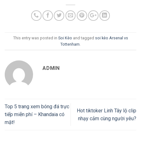
This entry was posted in
Soi Kèo
and tagged
soi kèo Arsenal vs
Tottenham
.
ADMIN
Top 5 trang xem bóng đá trực
Hot tiktoker Linh Tây lộ clip
tiếp miễn phí – Khandaia có
nhạy cảm cùng người yêu?
mặt!