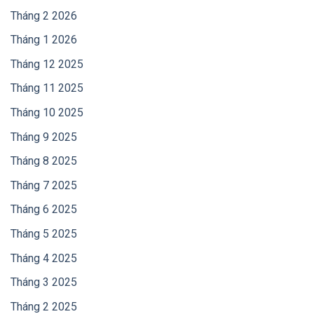
Tháng 2 2026
Tháng 1 2026
Tháng 12 2025
Tháng 11 2025
Tháng 10 2025
Tháng 9 2025
Tháng 8 2025
Tháng 7 2025
Tháng 6 2025
Tháng 5 2025
Tháng 4 2025
Tháng 3 2025
Tháng 2 2025