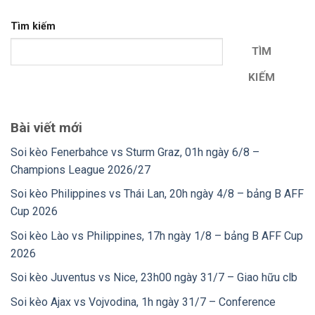
Tìm kiếm
TÌM
KIẾM
Bài viết mới
Soi kèo Fenerbahce vs Sturm Graz, 01h ngày 6/8 –
Champions League 2026/27
Soi kèo Philippines vs Thái Lan, 20h ngày 4/8 – bảng B AFF
Cup 2026
Soi kèo Lào vs Philippines, 17h ngày 1/8 – bảng B AFF Cup
2026
Soi kèo Juventus vs Nice, 23h00 ngày 31/7 – Giao hữu clb
Soi kèo Ajax vs Vojvodina, 1h ngày 31/7 – Conference