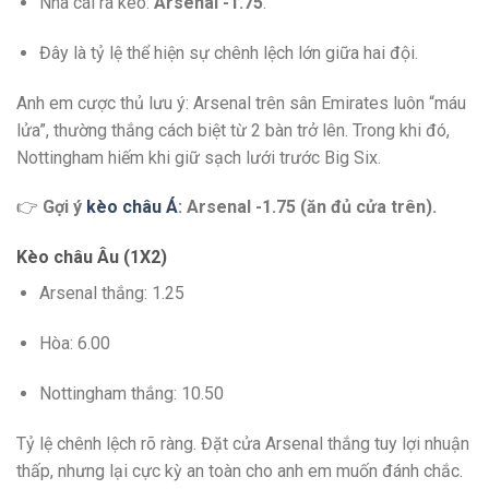
Nhà cái ra kèo:
Arsenal -1.75
.
Đây là tỷ lệ thể hiện sự chênh lệch lớn giữa hai đội.
Anh em cược thủ lưu ý: Arsenal trên sân Emirates luôn “máu
lửa”, thường thắng cách biệt từ 2 bàn trở lên. Trong khi đó,
Nottingham hiếm khi giữ sạch lưới trước Big Six.
👉
Gợi ý
kèo châu Á
: Arsenal -1.75 (ăn đủ cửa trên).
Kèo châu Âu (1X2)
Arsenal thắng: 1.25
Hòa: 6.00
Nottingham thắng: 10.50
Tỷ lệ chênh lệch rõ ràng. Đặt cửa Arsenal thắng tuy lợi nhuận
thấp, nhưng lại cực kỳ an toàn cho anh em muốn đánh chắc.