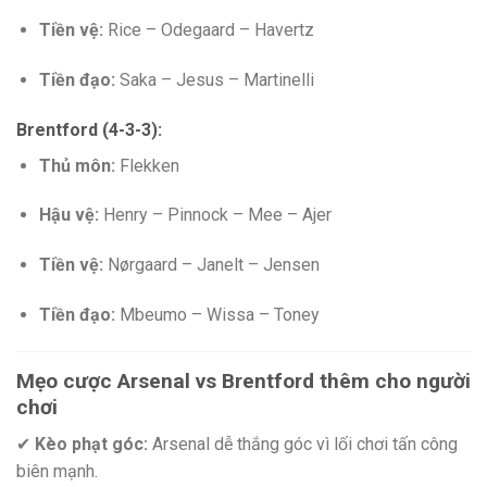
Tiền vệ:
Rice – Odegaard – Havertz
Tiền đạo:
Saka – Jesus – Martinelli
Brentford (4-3-3):
Thủ môn:
Flekken
Hậu vệ:
Henry – Pinnock – Mee – Ajer
Tiền vệ:
Nørgaard – Janelt – Jensen
Tiền đạo:
Mbeumo – Wissa – Toney
Mẹo cược Arsenal vs Brentford thêm cho người
chơi
✔
Kèo phạt góc:
Arsenal dễ thắng góc vì lối chơi tấn công
biên mạnh.