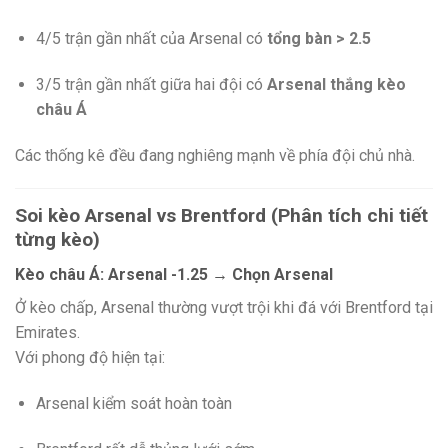
4/5 trận gần nhất của Arsenal có
tổng bàn > 2.5
3/5 trận gần nhất giữa hai đội có
Arsenal thắng kèo
châu Á
Các thống kê đều đang nghiêng mạnh về phía đội chủ nhà.
Soi kèo Arsenal vs Brentford (Phân tích chi tiết
từng kèo)
Kèo châu Á: Arsenal -1.25 → Chọn Arsenal
Ở kèo chấp, Arsenal thường vượt trội khi đá với Brentford tại
Emirates.
Với phong độ hiện tại:
Arsenal kiểm soát hoàn toàn