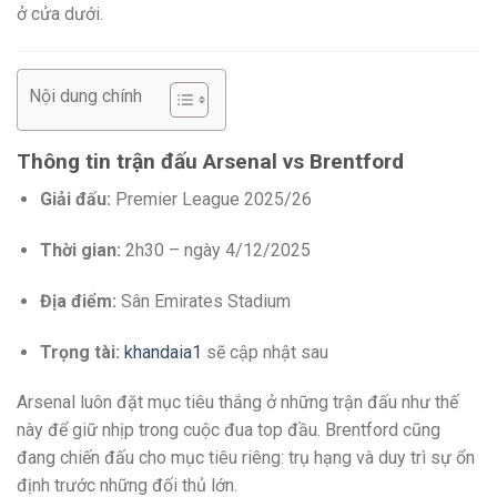
ở cửa dưới.
Nội dung chính
Thông tin trận đấu Arsenal vs Brentford
Giải đấu:
Premier League 2025/26
Thời gian:
2h30 – ngày 4/12/2025
Địa điểm:
Sân Emirates Stadium
Trọng tài:
khandaia1
sẽ cập nhật sau
Arsenal luôn đặt mục tiêu thắng ở những trận đấu như thế
này để giữ nhịp trong cuộc đua top đầu. Brentford cũng
đang chiến đấu cho mục tiêu riêng: trụ hạng và duy trì sự ổn
định trước những đối thủ lớn.