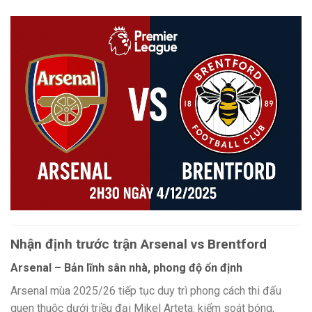
Nhận định trước trận Arsenal vs Brentford
Arsenal – Bản lĩnh sân nhà, phong độ ổn định
Arsenal mùa 2025/26 tiếp tục duy trì phong cách thi đấu
quen thuộc dưới triều đại Mikel Arteta: kiểm soát bóng,