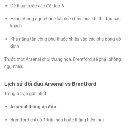
Dễ thua trước các đội top 6
Hàng phòng ngự nhận khá nhiều bàn thua khi thi đấu sân
khách
Khả năng tấn công phụ thuộc nhiều vào các pha bóng cố
định
Trước một Arsenal chơi thăng hoa, Brentford sẽ phải phòng
ngự nhiều.
Lịch sử đối đầu Arsenal vs Brentford
Trong 5 trận gần nhất:
Arsenal thắng áp đảo
Brentford chỉ có 1 trận hòa hoặc thắng hiếm hoi