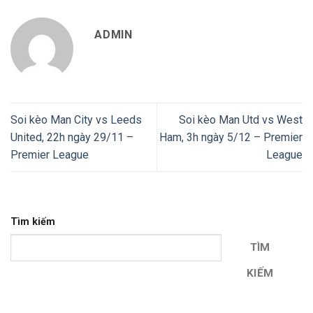
ADMIN
Soi kèo Man City vs Leeds
Soi kèo Man Utd vs West
United, 22h ngày 29/11 –
Ham, 3h ngày 5/12 – Premier
Premier League
League
Tìm kiếm
TÌM
KIẾM