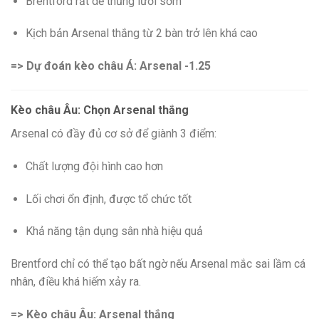
Brentford rất dễ thủng lưới sớm
Kịch bản Arsenal thắng từ 2 bàn trở lên khá cao
=> Dự đoán kèo châu Á: Arsenal -1.25
Kèo châu Âu: Chọn Arsenal thắng
Arsenal có đầy đủ cơ sở để giành 3 điểm:
Chất lượng đội hình cao hơn
Lối chơi ổn định, được tổ chức tốt
Khả năng tận dụng sân nhà hiệu quả
Brentford chỉ có thể tạo bất ngờ nếu Arsenal mắc sai lầm cá
nhân, điều khá hiếm xảy ra.
=> Kèo châu Âu: Arsenal thắng