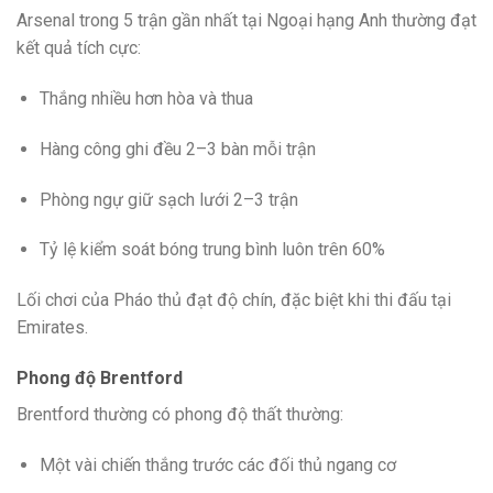
Arsenal trong 5 trận gần nhất tại Ngoại hạng Anh thường đạt
kết quả tích cực:
Thắng nhiều hơn hòa và thua
Hàng công ghi đều 2–3 bàn mỗi trận
Phòng ngự giữ sạch lưới 2–3 trận
Tỷ lệ kiểm soát bóng trung bình luôn trên 60%
Lối chơi của Pháo thủ đạt độ chín, đặc biệt khi thi đấu tại
Emirates.
Phong độ Brentford
Brentford thường có phong độ thất thường:
Một vài chiến thắng trước các đối thủ ngang cơ