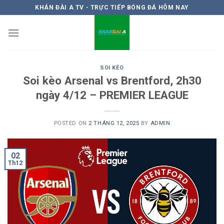
Skip
KHÁN ĐÀI A TV - TRỰC TIẾP BÓNG ĐÁ HÔM NAY
to
content
SOI KÈO
Soi kèo Arsenal vs Brentford, 2h30
ngày 4/12 – PREMIER LEAGUE
POSTED ON
2 THÁNG 12, 2025
BY
ADMIN
02
Th12