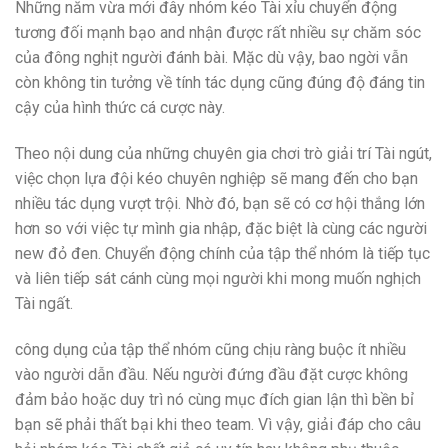
Những năm vừa mới đây nhóm kéo Tài xỉu chuyển động
tương đối mạnh bạo and nhận được rất nhiều sự chăm sóc
của đông nghịt người đánh bài. Mặc dù vậy, bao ngời vẫn
còn không tin tưởng về tính tác dụng cũng đúng độ đáng tin
cậy của hình thức cá cược này.
Theo nội dung của những chuyên gia chơi trò giải trí Tài ngút,
việc chọn lựa đội kéo chuyên nghiệp sẽ mang đến cho bạn
nhiều tác dụng vượt trội. Nhờ đó, bạn sẽ có cơ hội thắng lớn
hơn so với việc tự mình gia nhập, đặc biệt là cùng các người
new đỏ đen. Chuyển động chính của tập thể nhóm là tiếp tục
và liên tiếp sát cánh cùng mọi người khi mong muốn nghịch
Tài ngất.
công dụng của tập thể nhóm cũng chịu ràng buộc ít nhiều
vào người dẫn đầu. Nếu người đứng đầu đặt cược không
đảm bảo hoặc duy trì nó cùng mục đích gian lận thì bền bỉ
bạn sẽ phải thất bại khi theo team. Vì vậy, giải đáp cho câu