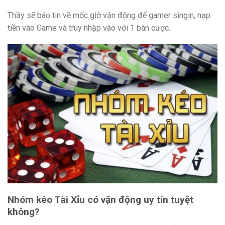
Thầy sẽ báo tin về mốc giờ vận động để gamer singin, nạp
tiền vào Game và truy nhập vào với 1 bàn cược.
Nhóm kéo Tài Xỉu có vận động uy tín tuyệt
không?