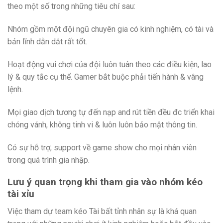
theo một số trong những tiêu chí sau:
Nhóm gồm một đội ngũ chuyên gia có kinh nghiệm, có tài và
bản lĩnh dẫn dắt rất tốt.
Hoạt động vui chơi của đội luôn tuân theo các điều kiện, lao
lý & quy tắc cụ thể. Gamer bắt buộc phải tiến hành & vâng
lệnh.
Mọi giao dịch tương tự đến nạp and rút tiền đều đc triển khai
chóng vánh, không tinh vi & luôn luôn bảo mật thông tin.
Có sự hỗ trợ, support về game show cho mọi nhân viên
trong quá trình gia nhập.
Lưu ý quan trọng khi tham gia vào nhóm kéo
tài xỉu
Việc tham dự team kéo Tài bất tỉnh nhân sự là khá quan