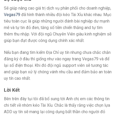
Sẽ giúp nâng cao giá trị dịch vụ phân phối cho doanh nghiệp,
Vegas79
đã hình thành nhiều đội kéo Tài Xỉu khác nhau. Mục
tiêu toàn cục là giúp những người đánh bài nghiệp dư mạnh
mẽ và tự tin đỏ đen, tăng số tiền chiến thắng and tự tìm
thêm thu nhập. Với đội ngũ Chuyên Viên giàu kinh nghiệm sẽ
giúp bạn đạt được công dụng chính xác nhất.
Nếu bạn đang tìm kiếm Địa Chỉ uy tín nhưng chưa chắc chắn
đăng ký ở đâu thì giống như vào ngay trang Vegas79 và để
lại số điện thoại. Khi đó đội ngũ support viên sẽ tương tác
and giúp bạn xử lý chóng vánh nhu cầu and đảm bảo an toàn
uy tín cao nhất.
Lời Kết
Bên trên đây tụi tôi đã bổ sung tới Anh chị em các thông tin
chi tiết về nhóm kéo Tài Xỉu. Chắc là thấy rằng việc chọn lựa
ADD uy tín sẽ mang lại công dụng bất thần cho người đỏ