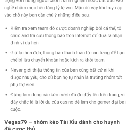
trọng với những người chơi ít kinh nghiệm hoặc bắt đầu vào
nghề nhằm mục tiêu tăng tỷ lệ win. Mặc dù vậy khi truy cập
vào chỗ này bạn cần chú ý những điều sau:
Kiểm tra xem team đó được doanh nghiệp bởi cá thể, tổ
chức and tra cứu thông báo trên Internet để đưa ra nhận
định ví dụ hơn.
Giữ lại hóa đơn, thông báo thanh toán từ các trang để hạn
chế bị lừa chuyển khoản hoặc kích ra khỏi team.
Never giới thiệu thông tin của bạn cùng bất cứ ai khi
được nhu yếu, cho dù bọn họ tự nhận là trưởng nhóm tốt
phụ trợ viên.
Đừng lạm dụng các kèo cược đã đc đẩy lên trên trang, vì
đây chắc là là lời dụ của casino dễ làm cho gamer đại bại
cuộc.
Vegas79 – nhóm kéo Tài Xỉu dành cho huynh
đệ cược thủ