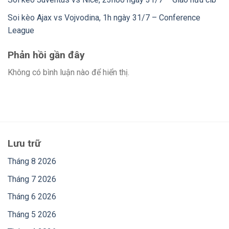
Soi kèo Ajax vs Vojvodina, 1h ngày 31/7 – Conference
League
Phản hồi gần đây
Không có bình luận nào để hiển thị.
Lưu trữ
Tháng 8 2026
Tháng 7 2026
Tháng 6 2026
Tháng 5 2026