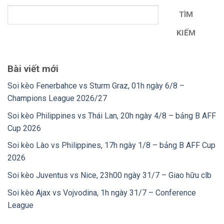
TÌM
KIẾM
Bài viết mới
Soi kèo Fenerbahce vs Sturm Graz, 01h ngày 6/8 –
Champions League 2026/27
Soi kèo Philippines vs Thái Lan, 20h ngày 4/8 – bảng B AFF
Cup 2026
Soi kèo Lào vs Philippines, 17h ngày 1/8 – bảng B AFF Cup
2026
Soi kèo Juventus vs Nice, 23h00 ngày 31/7 – Giao hữu clb
Soi kèo Ajax vs Vojvodina, 1h ngày 31/7 – Conference
League