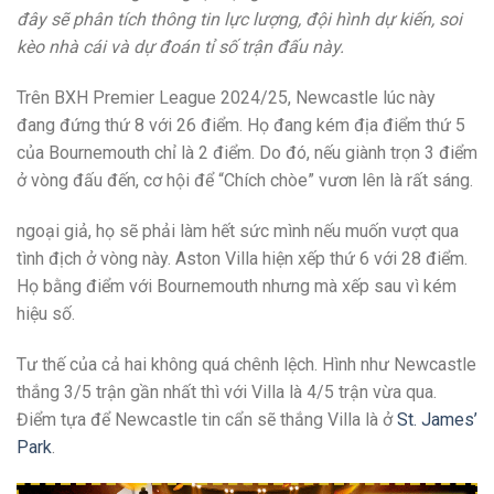
đây sẽ phân tích thông tin lực lượng, đội hình dự kiến, soi
kèo nhà cái và dự đoán tỉ số trận đấu này.
Trên BXH Premier League 2024/25, Newcastle lúc này
đang đứng thứ 8 với 26 điểm. Họ đang kém địa điểm thứ 5
của Bournemouth chỉ là 2 điểm. Do đó, nếu giành trọn 3 điểm
ở vòng đấu đến, cơ hội để “Chích chòe” vươn lên là rất sáng.
ngoại giả, họ sẽ phải làm hết sức mình nếu muốn vượt qua
tình địch ở vòng này. Aston Villa hiện xếp thứ 6 với 28 điểm.
Họ bằng điểm với Bournemouth nhưng mà xếp sau vì kém
hiệu số.
Tư thế của cả hai không quá chênh lệch. Hình như Newcastle
thắng 3/5 trận gần nhất thì với Villa là 4/5 trận vừa qua.
Điểm tựa để Newcastle tin cẩn sẽ thắng Villa là ở
St. James’
Park
.