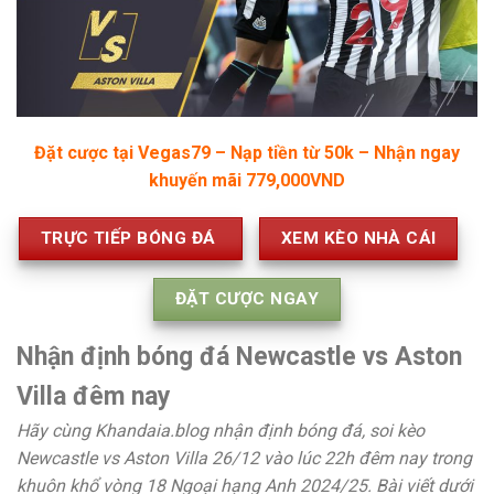
Đặt cược tại Vegas79 – Nạp tiền từ 50k – Nhận ngay
khuyến mãi 779,000VND
TRỰC TIẾP BÓNG ĐÁ
XEM KÈO NHÀ CÁI
ĐẶT CƯỢC NGAY
Nhận định bóng đá Newcastle vs Aston
Villa đêm nay
Hãy cùng Khandaia.blog nhận định bóng đá, soi kèo
Newcastle vs Aston Villa 26/12 vào lúc 22h đêm nay trong
khuôn khổ vòng 18 Ngoại hạng Anh 2024/25. Bài viết dưới