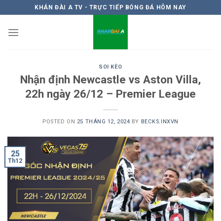
Skip
KHÁN ĐÀI A TV - TRỰC TIẾP BÓNG ĐÁ HÔM NAY
to
content
SOI KÈO
Nhận định Newcastle vs Aston Villa,
22h ngày 26/12 – Premier League
POSTED ON
25 THÁNG 12, 2024
BY
BECKS.INXVN
25
Th12