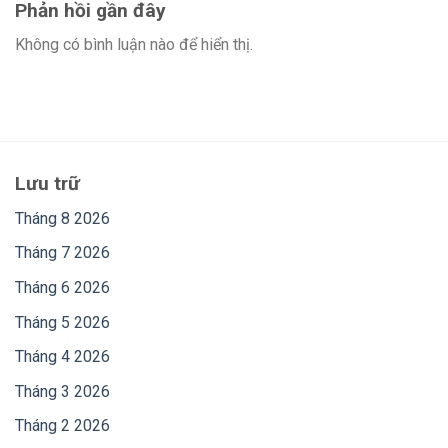
Phản hồi gần đây
Không có bình luận nào để hiển thị.
Lưu trữ
Tháng 8 2026
Tháng 7 2026
Tháng 6 2026
Tháng 5 2026
Tháng 4 2026
Tháng 3 2026
Tháng 2 2026