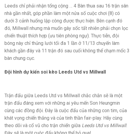
Leeds chỉ phải nhận tổng cộng … 4 Bàn thua sau 16 trận sân
nhà gần nhất, góp phần làm một nửa số cuộc chơi (8) có
dưới 3 cảnh huống lập công được thực hiện. Bên cạnh đó
đó, Millwall nhưng mà muốn gây sốc tất nhiên phải chọn lọc
chiến thuật thích hợp (ưu tiên phòng ngự). Thực tiễn, đội
bóng này chỉ thủng lưới tối đa 1 lần ở 11/13 chuyến làm
khách gần đây và 11 trận đó sau cuối không thể chạm mốc 3
bàn chung cục.
Đội hình dự kiến soi kèo Leeds Utd vs Millwall
Trận đấu giữa Leeds Utd vs Millwall chắc chắn sẽ là một
trận đấu đáng xem với những ai yêu mến Son Heungmin
cùng các đồng đội. Đây là cuộc đấu của những con tim, của
khát vọng chiến thắng và của tinh thần fair-play. Hãy cùng
theo dõi và cổ vũ cho trận chiến giữa
Leeds Utd vs Millwall
.
Đây sẽ là một cuộc đấu không thể bỏ qua!