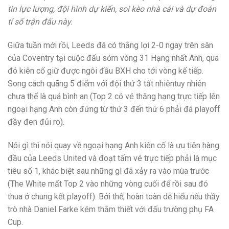
tin lực lượng, đội hình dự kiến, soi kèo nhà cái và dự đoán
tỉ số trận đấu này.
Giữa tuần mới rồi, Leeds đã có thắng lợi 2-0 ngay trên sân
của Coventry tại cuộc đấu sớm vòng 31 Hạng nhất Anh, qua
đó kiên cố giữ được ngôi đầu BXH cho tới vòng kế tiếp.
Song cách quãng 5 điểm với đội thứ 3 tất nhiêntuy nhiên
chưa thể là quá bình an (Top 2 có vé thăng hạng trực tiếp lên
ngoại hạng Anh còn đứng từ thứ 3 đến thứ 6 phải đá playoff
đầy đen đủi ro).
Nói gì thì nói quay về ngoại hạng Anh kiên cố là ưu tiên hàng
đầu của Leeds United và đoạt tấm vé trực tiếp phải là mục
tiêu số 1, khác biệt sau những gì đã xảy ra vào mùa trước
(The White mất Top 2 vào những vòng cuối để rồi sau đó
thua ở chung kết playoff). Bởi thế, hoàn toàn dễ hiểu nếu thầy
trò nhà Daniel Farke kém thắm thiết với đấu trường phụ FA
Cup.