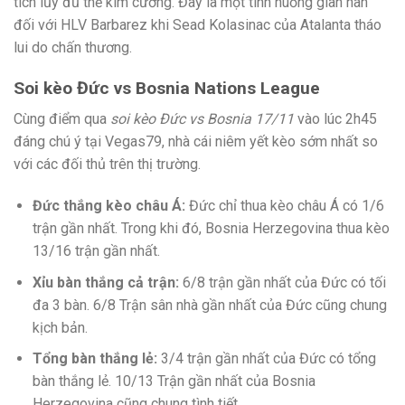
tích lũy đủ thẻ kim cương. Đây là một tình huống gian nan
đối với HLV Barbarez khi Sead Kolasinac của Atalanta tháo
lui do chấn thương.
Soi kèo Đức vs Bosnia Nations League
Cùng điểm qua
soi kèo Đức vs Bosnia 17/11
vào lúc 2h45
đáng chú ý tại Vegas79, nhà cái niêm yết kèo sớm nhất so
với các đối thủ trên thị trường.
Đức thắng kèo châu Á:
Đức chỉ thua kèo châu Á có 1/6
trận gần nhất. Trong khi đó, Bosnia Herzegovina thua kèo
13/16 trận gần nhất.
Xỉu bàn thắng cả trận:
6/8 trận gần nhất của Đức có tối
đa 3 bàn. 6/8 Trận sân nhà gần nhất của Đức cũng chung
kịch bản.
Tổng bàn thắng lẻ:
3/4 trận gần nhất của Đức có tổng
bàn thắng lẻ. 10/13 Trận gần nhất của Bosnia
Herzegovina cũng chung tình tiết.