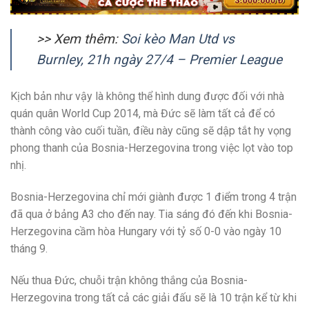
>> Xem thêm:
Soi kèo Man Utd vs
Burnley, 21h ngày 27/4 – Premier League
Kịch bản như vậy là không thể hình dung được đối với nhà
quán quân World Cup 2014, mà Đức sẽ làm tất cả để có
thành công vào cuối tuần, điều này cũng sẽ dập tắt hy vọng
phong thanh của Bosnia-Herzegovina trong việc lọt vào top
nhị.
Bosnia-Herzegovina chỉ mới giành được 1 điểm trong 4 trận
đã qua ở bảng A3 cho đến nay. Tia sáng đó đến khi Bosnia-
Herzegovina cầm hòa Hungary với tỷ số 0-0 vào ngày 10
tháng 9.
Nếu thua Đức, chuỗi trận không thắng của Bosnia-
Herzegovina trong tất cả các giải đấu sẽ là 10 trận kể từ khi