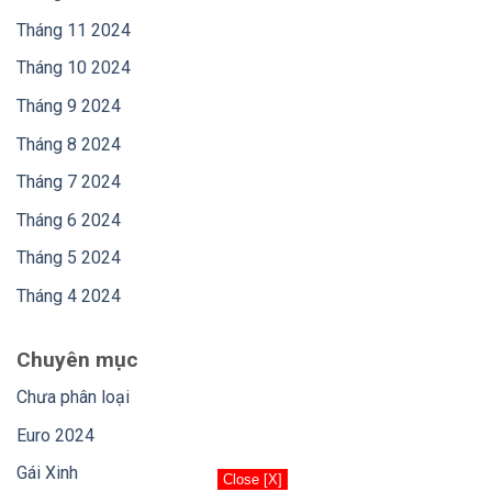
Tháng 11 2024
Tháng 10 2024
Tháng 9 2024
Tháng 8 2024
Tháng 7 2024
Tháng 6 2024
Tháng 5 2024
Tháng 4 2024
Chuyên mục
Chưa phân loại
Euro 2024
Gái Xinh
Close [X]