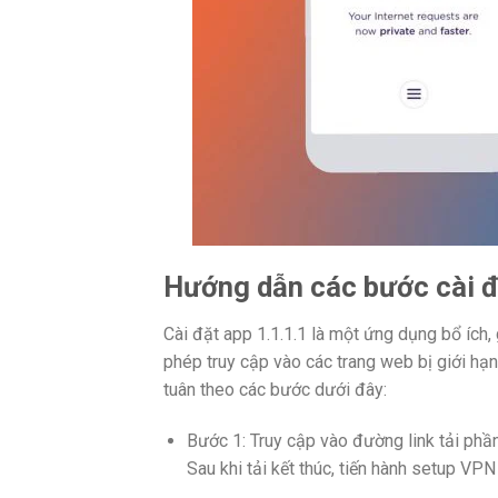
Hướng dẫn các bước cài đặ
Cài đặt app 1.1.1.1 là một ứng dụng bổ ích, 
phép truy cập vào các trang web bị giới hạn.
tuân theo các bước dưới đây:
Bước 1: Truy cập vào đường link tải phầ
Sau khi tải kết thúc, tiến hành setup VPN