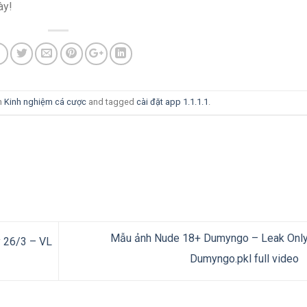
ày!
in
Kinh nghiệm cá cược
and tagged
cài đặt app 1.1.1.1
.
Mẫu ảnh Nude 18+ Dumyngo – Leak Only
y 26/3 – VL
Dumyngo.pkl full video