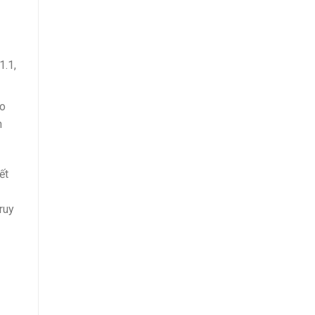
1.1,
ho
h
ết
ruy