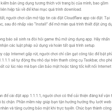
m kiếm bản ứng dụng tương thích với trang bị của mình, bao gồm
ên hiệp tải về để khai mạc quá trình download.
tất, người chơi cần mở tập tin cài đặt Cloudflare app cài đặt. Tại
tục, sau đó nhấp vào “Install” để mở màn quá trình thiết đặt ứng d
thông báo sẽ sinh ra đòi hỏi game thủ mở ứng dụng app. Hãy nhấn
nhận các luật pháp sử dụng và hoàn tất quá trình setup.
 cập Internet gấp rút, người chơi chỉ cần gạt công tắc để bật ph
.1.1 sẽ tự động thu nhỏ dại trên thanh công cụ Taskbar, cho ph
bất cứ lúc nào mà bạn cần bảo mật hoặc tăng tốc kết nối Internet
an để
cài đặt app 1.1.1.1, người chơi có thể cải thiện đáng kể vận 
khi bị chặn. Phần mềm này giúp bạn tận hưởng hưởng thụ lướt web
 nhân và tăng cường bảo mật khi trực tuyến. Chúc bạn thành công