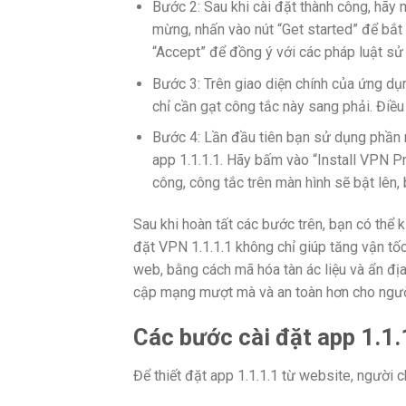
Bước 2: Sau khi cài đặt thành công, hãy
mừng, nhấn vào nút “Get started” để bắt
“Accept” để đồng ý với các pháp luật sử
Bước 3: Trên giao diện chính của ứng dụn
chỉ cần gạt công tắc này sang phải. Điề
Bước 4: Lần đầu tiên bạn sử dụng phần 
app 1.1.1.1. Hãy bấm vào “Install VPN P
công, công tắc trên màn hình sẽ bật lên,
Sau khi hoàn tất các bước trên, bạn có thể k
đặt VPN 1.1.1.1 không chỉ giúp tăng vận tốc
web, bằng cách mã hóa tàn ác liệu và ẩn địa
cập mạng mượt mà và an toàn hơn cho ngườ
Các bước cài đặt app 1.1.
Để thiết đặt app 1.1.1.1 từ website, người 