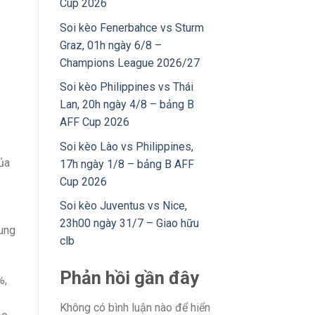
Cup 2026
Soi kèo Fenerbahce vs Sturm
Graz, 01h ngày 6/8 –
Champions League 2026/27
Soi kèo Philippines vs Thái
Lan, 20h ngày 4/8 – bảng B
AFF Cup 2026
Soi kèo Lào vs Philippines,
ủa
17h ngày 1/8 – bảng B AFF
Cup 2026
Soi kèo Juventus vs Nice,
23h00 ngày 31/7 – Giao hữu
ung
clb
Phản hồi gần đây
%,
Không có bình luận nào để hiển