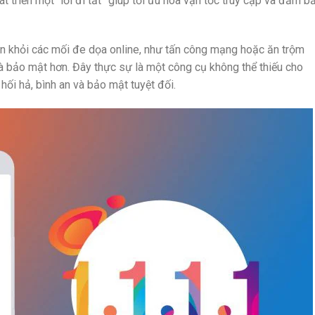
triển một “lối đi tắt” giúp tối ưu hóa vận tốc truy cập và đảm b
ạn khỏi các mối đe dọa online, như tấn công mạng hoặc ăn trộm
và bảo mật hơn. Đây thực sự là một công cụ không thể thiếu cho
ối hả, bình an và bảo mật tuyệt đối.