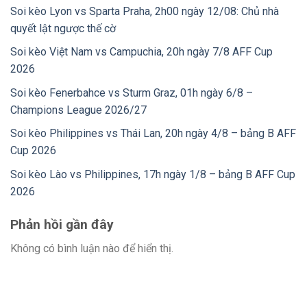
Soi kèo Lyon vs Sparta Praha, 2h00 ngày 12/08: Chủ nhà
quyết lật ngược thế cờ
Soi kèo Việt Nam vs Campuchia, 20h ngày 7/8 AFF Cup
2026
Soi kèo Fenerbahce vs Sturm Graz, 01h ngày 6/8 –
Champions League 2026/27
Soi kèo Philippines vs Thái Lan, 20h ngày 4/8 – bảng B AFF
Cup 2026
Soi kèo Lào vs Philippines, 17h ngày 1/8 – bảng B AFF Cup
2026
Phản hồi gần đây
Không có bình luận nào để hiển thị.