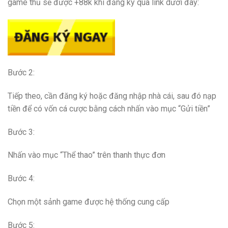
game thủ sẽ được +88k khi đăng ký qua link dưới đây:
Bước 2:
Tiếp theo, cần đăng ký hoặc đăng nhập nhà cái, sau đó nạp
tiền để có vốn cá cược bằng cách nhấn vào mục “Gửi tiền”
Bước 3:
Nhấn vào mục “Thể thao” trên thanh thực đơn
Bước 4:
Chọn một sảnh game được hệ thống cung cấp
Bước 5: