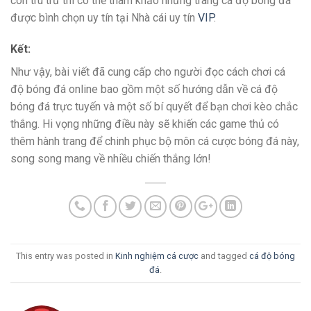
còn trù trừ thì có thể tham khảo những trang cá độ bóng đá
được bình chọn uy tín tại Nhà cái uy tín
VIP
.
Kết:
Như vậy, bài viết đã cung cấp cho người đọc cách chơi cá
độ bóng đá online bao gồm một số hướng dẫn về cá độ
bóng đá trực tuyến và một số bí quyết để bạn chơi kèo chắc
thắng. Hi vọng những điều này sẽ khiến các game thủ có
thêm hành trang để chinh phục bộ môn cá cược bóng đá này,
song song mang về nhiều chiến thắng lớn!
This entry was posted in
Kinh nghiệm cá cược
and tagged
cá độ bóng
đá
.