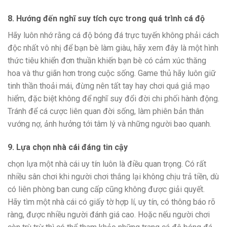
8. Hướng đến nghĩ suy tích cực trong quá trình cá độ
Hãy luôn nhớ rằng cá độ bóng đá trực tuyến không phải cách
độc nhất vô nhị để bạn bè làm giàu, hãy xem đây là một hình
thức tiêu khiển đơn thuần khiến bạn bè có cảm xúc thăng
hoa và thư giãn hơn trong cuộc sống. Game thủ hãy luôn giữ
tinh thần thoải mái, đừng nên tất tay hay chơi quá giả mạo
hiểm, đặc biệt không để nghĩ suy đổi đời chi phối hành động.
Tránh để cá cược liên quan đời sống, làm phiên bản thân
vướng nợ, ảnh hưởng tới tâm lý và những người bao quanh.
9. Lựa chọn nhà cái đáng tin cậy
chọn lựa một nhà cái uy tín luôn là điều quan trọng. Có rất
nhiều sân chơi khi người chơi thắng lại không chịu trả tiền, dù
có liên phòng ban cung cấp cũng không được giải quyết.
Hãy tìm một nhà cái có giấy tờ hợp lí, uy tín, có thông báo rõ
ràng, được nhiều người đánh giá cao. Hoặc nếu người chơi