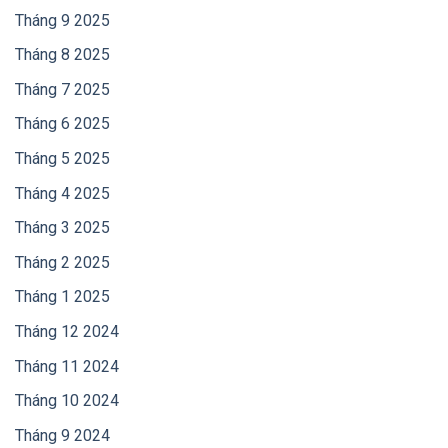
Tháng 9 2025
Tháng 8 2025
Tháng 7 2025
Tháng 6 2025
Tháng 5 2025
Tháng 4 2025
Tháng 3 2025
Tháng 2 2025
Tháng 1 2025
Tháng 12 2024
Tháng 11 2024
Tháng 10 2024
Tháng 9 2024