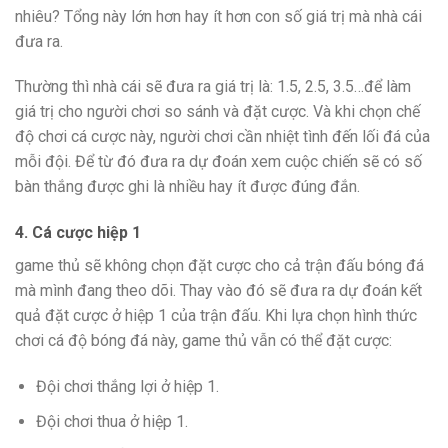
nhiêu? Tổng này lớn hơn hay ít hơn con số giá trị mà nhà cái
đưa ra.
Thường thì nhà cái sẽ đưa ra giá trị là: 1.5, 2.5, 3.5…để làm
giá trị cho người chơi so sánh và đặt cược. Và khi chọn chế
độ chơi cá cược này, người chơi cần nhiệt tình đến lối đá của
mỗi đội. Để từ đó đưa ra dự đoán xem cuộc chiến sẽ có số
bàn thắng được ghi là nhiều hay ít được đúng đắn.
4. Cá cược hiệp 1
game thủ sẽ không chọn đặt cược cho cả trận đấu bóng đá
mà mình đang theo dõi. Thay vào đó sẽ đưa ra dự đoán kết
quả đặt cược ở hiệp 1 của trận đấu. Khi lựa chọn hình thức
chơi cá độ bóng đá này, game thủ vẫn có thể đặt cược:
Đội chơi thắng lợi ở hiệp 1.
Đội chơi thua ở hiệp 1.