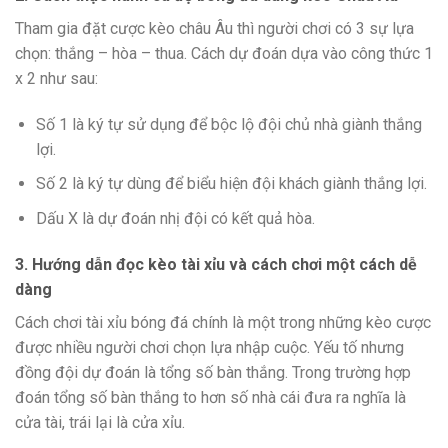
Tham gia đặt cược kèo châu Âu thì người chơi có 3 sự lựa
chọn: thắng – hòa – thua. Cách dự đoán dựa vào công thức 1
x 2 như sau:
Số 1 là ký tự sử dụng để bộc lộ đội chủ nhà giành thắng
lợi.
Số 2 là ký tự dùng để biểu hiện đội khách giành thắng lợi.
Dấu X là dự đoán nhị đội có kết quả hòa.
3. Hướng dẫn đọc kèo tài xỉu và cách chơi một cách dễ
dàng
Cách chơi tài xỉu bóng đá chính là một trong những kèo cược
được nhiều người chơi chọn lựa nhập cuộc. Yếu tố nhưng
đồng đội dự đoán là tổng số bàn thắng. Trong trường hợp
đoán tổng số bàn thắng to hơn số nhà cái đưa ra nghĩa là
cửa tài, trái lại là cửa xỉu.