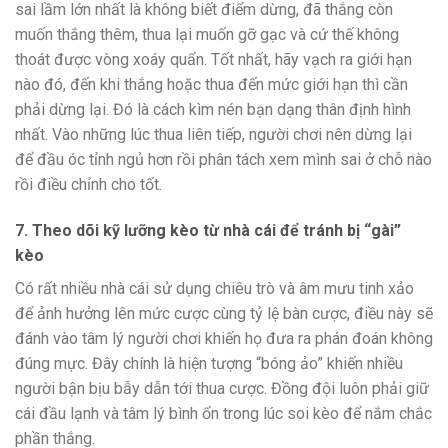
sai lầm lớn nhất là không biết điểm dừng, đã thắng còn
muốn thắng thêm, thua lại muốn gỡ gạc và cứ thế không
thoát được vòng xoáy quẩn. Tốt nhất, hãy vạch ra giới hạn
nào đó, đến khi thắng hoặc thua đến mức giới hạn thì cần
phải dừng lại. Đó là cách kìm nén bạn dạng thân định hình
nhất. Vào những lúc thua liên tiếp, người chơi nên dừng lại
để đầu óc tỉnh ngủ hơn rồi phân tách xem mình sai ở chỗ nào
rồi điều chỉnh cho tốt.
7. Theo dõi kỹ lưỡng kèo từ nhà cái để tránh bị “gài”
kèo
Có rất nhiều nhà cái sử dụng chiêu trò và âm mưu tinh xảo
để ảnh hưởng lên mức cược cùng tỷ lệ bàn cược, điều này sẽ
đánh vào tâm lý người chơi khiến họ đưa ra phán đoán không
đúng mực. Đây chính là hiện tượng “bóng ảo” khiến nhiều
người bận bịu bẫy dẫn tới thua cược. Đồng đội luôn phải giữ
cái đầu lạnh và tâm lý bình ổn trong lúc soi kèo để nắm chắc
phần thắng.