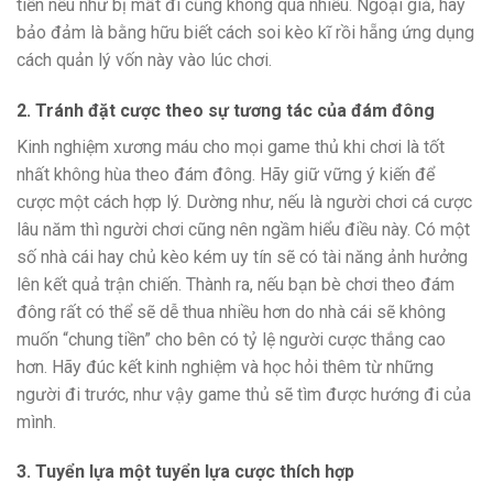
tiền nếu như bị mất đi cũng không quá nhiều. Ngoại giả, hãy
bảo đảm là bằng hữu biết cách soi kèo kĩ rồi hẵng ứng dụng
cách quản lý vốn này vào lúc chơi.
2. Tránh đặt cược theo sự tương tác của đám đông
Kinh nghiệm xương máu cho mọi game thủ khi chơi là tốt
nhất không hùa theo đám đông. Hãy giữ vững ý kiến để
cược một cách hợp lý. Dường như, nếu là người chơi cá cược
lâu năm thì người chơi cũng nên ngầm hiểu điều này. Có một
số nhà cái hay chủ kèo kém uy tín sẽ có tài năng ảnh hưởng
lên kết quả trận chiến. Thành ra, nếu bạn bè chơi theo đám
đông rất có thể sẽ dễ thua nhiều hơn do nhà cái sẽ không
muốn “chung tiền” cho bên có tỷ lệ người cược thắng cao
hơn. Hãy đúc kết kinh nghiệm và học hỏi thêm từ những
người đi trước, như vậy game thủ sẽ tìm được hướng đi của
mình.
3. Tuyển lựa một tuyển lựa cược thích hợp