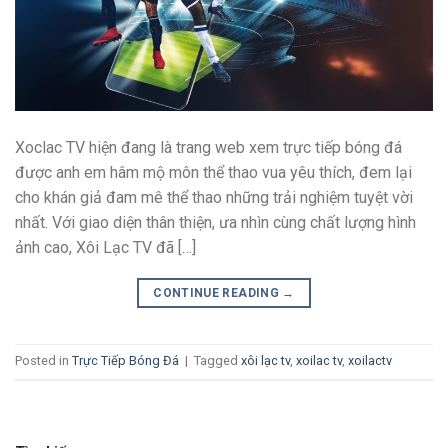
Xoclac TV hiện đang là trang web xem trực tiếp bóng đá
được anh em hâm mộ môn thể thao vua yêu thích, đem lại
cho khán giả đam mê thể thao những trải nghiệm tuyệt vời
nhất. Với giao diện thân thiện, ưa nhìn cùng chất lượng hình
ảnh cao, Xôi Lạc TV đã […]
CONTINUE READING
→
Posted in
Trực Tiếp Bóng Đá
|
Tagged
xôi lạc tv
,
xoilac tv
,
xoilactv