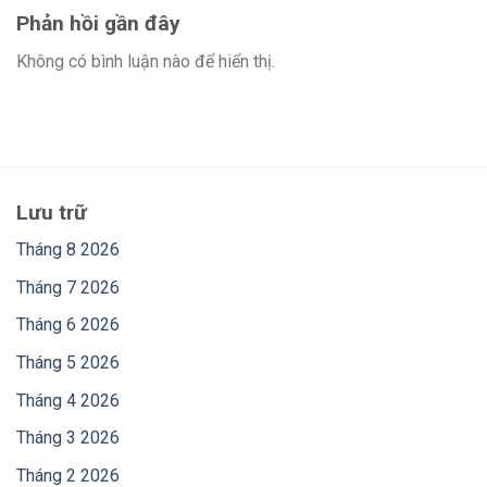
Phản hồi gần đây
Không có bình luận nào để hiển thị.
Lưu trữ
Tháng 8 2026
Tháng 7 2026
Tháng 6 2026
Tháng 5 2026
Tháng 4 2026
Tháng 3 2026
Tháng 2 2026