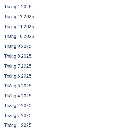
Tháng 1 2026
Tháng 12 2025
Tháng 11 2025
Tháng 10 2025
Tháng 9 2025
Tháng 8 2025
Tháng 7 2025
Tháng 6 2025
Tháng 5 2025
Tháng 4 2025
Tháng 3 2025
Tháng 2 2025
Tháng 1 2025