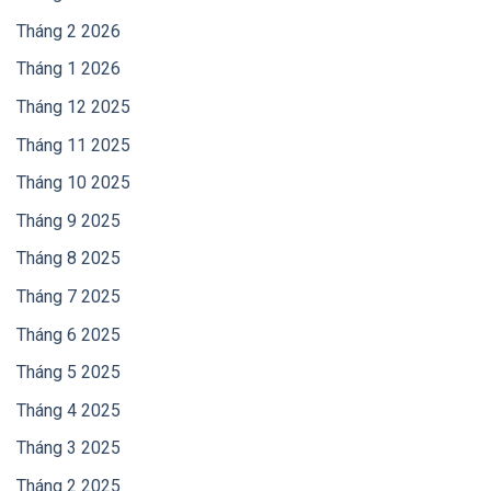
Tháng 2 2026
Tháng 1 2026
Tháng 12 2025
Tháng 11 2025
Tháng 10 2025
Tháng 9 2025
Tháng 8 2025
Tháng 7 2025
Tháng 6 2025
Tháng 5 2025
Tháng 4 2025
Tháng 3 2025
Tháng 2 2025